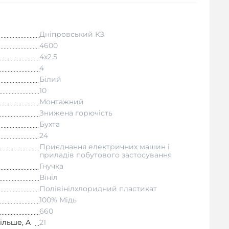
Дніпровський КЗ
4600
4x2.5
4
Білий
10
Монтажний
Знижена горючість
Бухта
24
Приєднання електричних машин і
приладів побутового застосування
Гнучка
Вініл
Полівінілхлоридний пластикат
100% Мідь
660
ільше, A
21