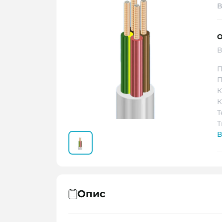
В
О
В
П
П
К
К
Т
Т
В
Опис