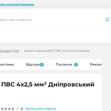
ий зв’язок
Співпраця
й завод ДКЗ
Кабель мідний ДКЗ ПВС 4*2,5 мм2 Україна
ристики
Відгуки
Питання
Рекоменду
0
0
 ПВС 4x2,5 мм² Дніпровський
Залишити відгук
0