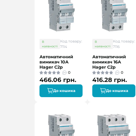
Код товару:
Код товару:
В
В
наявності
7114
наявності
7116
Автоматичний
Автоматичний
вимикач 10A
вимикач 16A
Hager C2р
Hager C2р
0
0
466.06 грн.
416.28 грн.
До кошика
До кошика