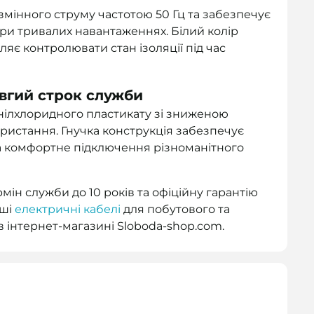
змінного струму частотою 50 Гц та забезпечує
ри тривалих навантаженнях. Білий колір
яє контролювати стан ізоляції під час
овгий строк служби
вінілхлоридного пластикату зі зниженою
ристання. Гнучка конструкція забезпечує
 та комфортне підключення різноманітного
рмін служби до 10 років та офіційну гарантію
нші
електричні кабелі
для побутового та
 інтернет-магазині Sloboda-shop.com.