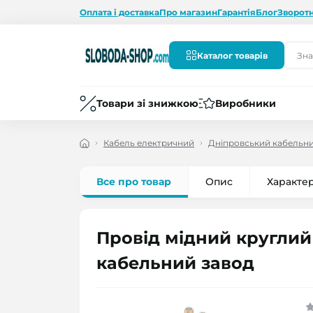
Оплата і доставка
Про магазин
Гарантія
Блог
Зворотн
Каталог товарів
Товари зі знижкою
Виробники
Кабель електричний
Дніпровський кабельни
Все про товар
Опис
Характе
Провід мідний круглий
кабельний завод