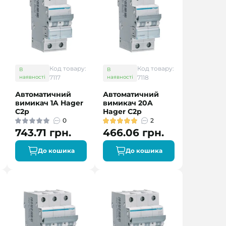
Код товару:
Код товару:
В
В
наявності
7117
наявності
7118
Автоматичний
Автоматичний
вимикач 1A Hager
вимикач 20A
C2р
Hager C2р
0
2
743.71 грн.
466.06 грн.
До кошика
До кошика