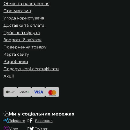
Обмін та повернення
стійкість до вологи, мастил або механічних
Про магазин
навантажень. Це дозволяє підібрати
Угода користувача
оптимальний варіант під конкретні задачі та
Доставка та оплата
умови експлуатації.
Публічна оферта
Зворотній зв’язок
Повернення товару
Карта сайту
Виробники
Подарункові сертифікати
Акції
Ми у соціальних мережах
Telegram
Facebook
Viber
Twitter