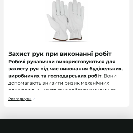
Захист рук при виконанні робіт
Робочі рукавички використовуються для
захисту рук під час виконання будівельних,
виробничих та господарських робіт
. Вони
допомагають знизити ризик механічних
пошкоджень, контакту з забрудненнями та
впливу зовнішніх факторів. Це базовий
Розгорнути
елемент засобів індивідуального захисту для
підприємств, складів, СТО та будівельних
об’єктів.
У каталозі
Sloboda-shop.com
представлені