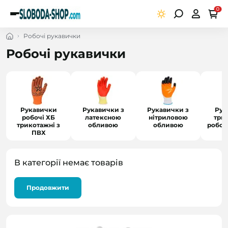
0
Робочі рукавички
Робочі рукавички
Рукавички
Рукавички з
Рукавички з
Рук
робочі ХБ
латексною
нітриловою
три
трикотажні з
обливою
обливою
робоч
ПВХ
В категорії немає товарів
Продовжити