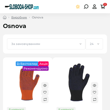
0
Виробник
Osnova
Osnova
👍 Бестселер
Акція
Рекомендуємо
В наявності
В наявності