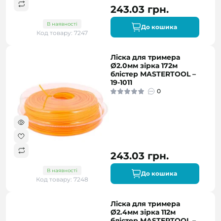
243.03 грн.
В наявності
До кошика
Код товару: 7247
Ліска для тримера
Ø2.0мм зірка 172м
блістер MASTERTOOL –
19-1011
0
243.03 грн.
В наявності
До кошика
Код товару: 7248
Ліска для тримера
Ø2.4мм зірка 112м
блістер MASTERTOOL –