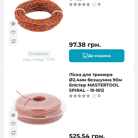
0
97.38 грн.
В наявності
До кошика
Код товару: 7293
Ліска для тримера
Ø2.4мм безшумна 90м
блістер MASTERTOOL
SPIRAL – 19-1612
0
525.54 грн.