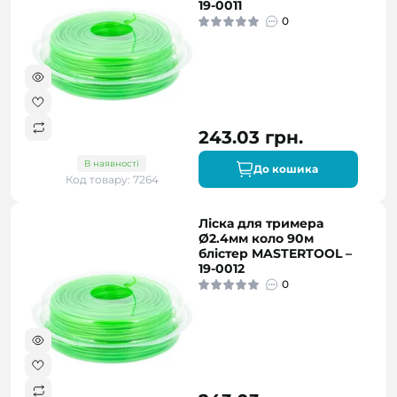
19-0011
0
243.03 грн.
В наявності
До кошика
Код товару: 7264
Ліска для тримера
Ø2.4мм коло 90м
блістер MASTERTOOL –
19-0012
0