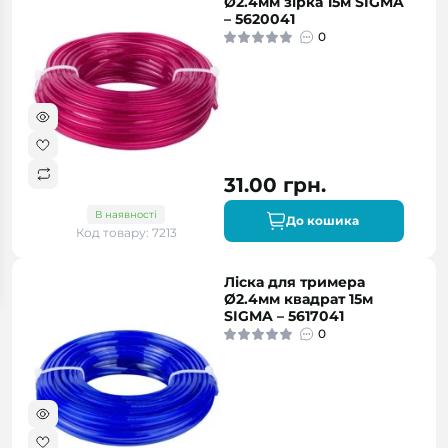
Ø2.4мм зірка 15м SIGMA
– 5620041
0
31.00 грн.
В наявності
До кошика
Код товару: 7213
Ліска для тримера
Ø2.4мм квадрат 15м
SIGMA – 5617041
0