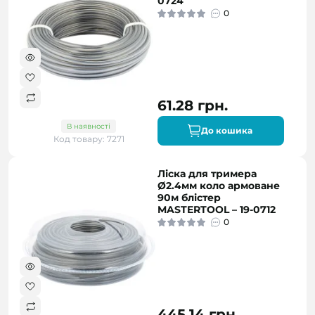
0724
0
61.28 грн.
В наявності
До кошика
Код товару: 7271
Ліска для тримера
Ø2.4мм коло армоване
90м блістер
MASTERTOOL – 19-0712
0
445.14 грн.