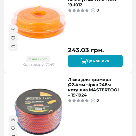
19-1012
0
243.03 грн.
В наявності
До кошика
Код товару: 7249
Ліска для тримера
Ø2.4мм зірка 248м
котушка MASTERTOOL
– 19-1924
0