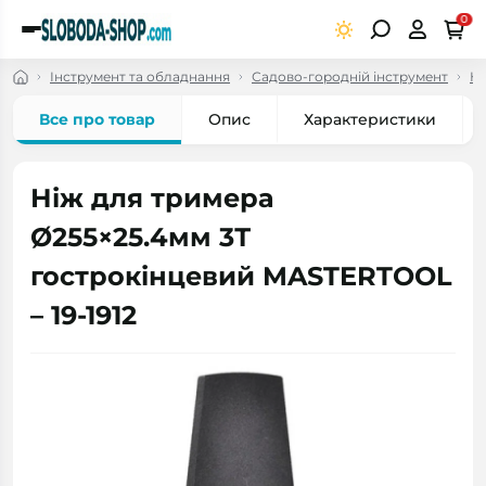
0
Інструмент та обладнання
Садово-городній інструмент
Но
Все про товар
Опис
Характеристики
Ніж для тримера
Ø255×25.4мм 3Т
гострокінцевий MASTERTOOL
– 19-1912