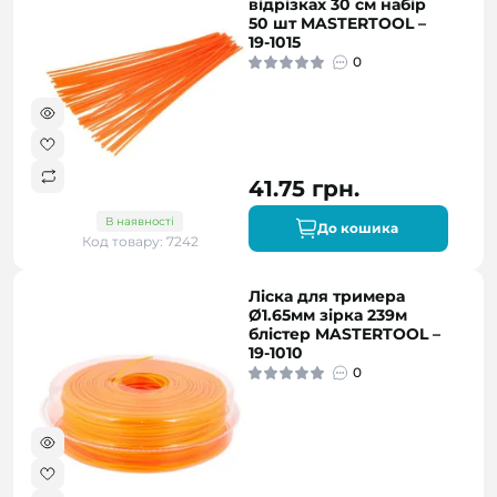
відрізках 30 см набір
50 шт MASTERTOOL –
19-1015
0
41.75 грн.
В наявності
До кошика
Код товару: 7242
Ліска для тримера
Ø1.65мм зірка 239м
блістер MASTERTOOL –
19-1010
0