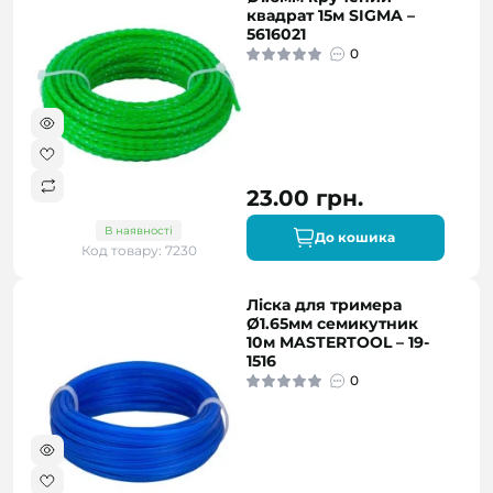
квадрат 15м SIGMA –
5616021
0
23.00 грн.
В наявності
До кошика
Код товару: 7230
Ліска для тримера
Ø1.65мм семикутник
10м MASTERTOOL – 19-
1516
0