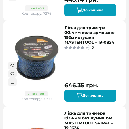
В наявності
До кошика
Код товару: 7274
Ліска для тримера
Ø2.4мм коло армоване
192м котушка
MASTERTOOL – 19-0824
0
646.35 грн.
В наявності
До кошика
Код товару: 7290
Ліска для тримера
Ø2.4мм безшумна 15м
MASTERTOOL SPIRAL –
19-1624