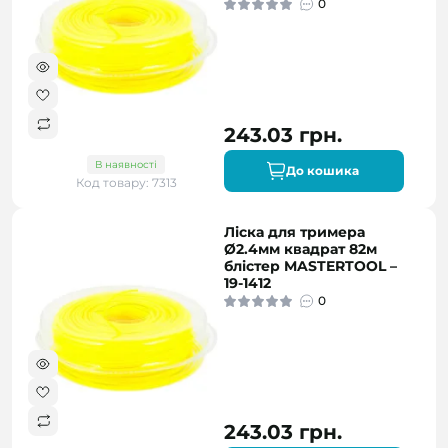
0
243.03 грн.
В наявності
До кошика
Код товару: 7313
Ліска для тримера
Ø2.4мм квадрат 82м
блістер MASTERTOOL –
19-1412
0
243.03 грн.