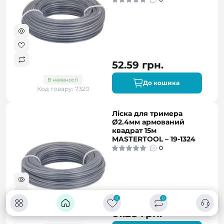
52.59 грн.
В наявності
До кошика
Код товару: 7320
Ліска для тримера
Ø2.4мм армований
квадрат 15м
MASTERTOOL – 19-1324
0
0
0
61.28 грн.