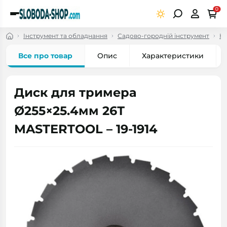
0
Інструмент та обладнання
Садово-городній інструмент
Но
Все про товар
Опис
Характеристики
Диск для тримера
Ø255×25.4мм 26Т
MASTERTOOL – 19-1914