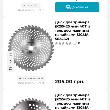
В наявності
До кошика
Код товару: 7367
Диск для тримера
Ø255×25.4мм 40Т із
твердосплавними
напайками SIGMA –
5624621
0
Немає в наявності
205.00 грн.
Код товару: 7368
Диск для тримера
Ø255×25.4мм 40Т із
твердосплавними
напайками SIGMA –