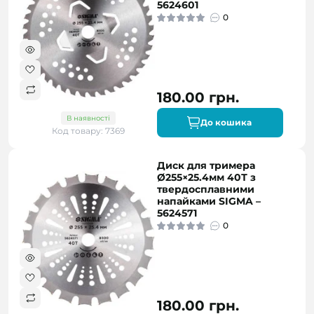
5624601
0
180.00 грн.
В наявності
До кошика
Код товару: 7369
Диск для тримера
Ø255×25.4мм 40Т з
твердосплавними
напайками SIGMA –
5624571
0
180.00 грн.