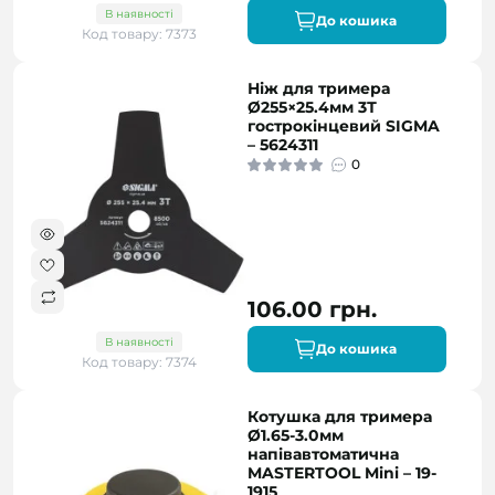
В наявності
До кошика
Код товару: 7373
Ніж для тримера
Ø255×25.4мм 3Т
гострокінцевий SIGMA
– 5624311
0
106.00 грн.
В наявності
До кошика
Код товару: 7374
Котушка для тримера
Ø1.65-3.0мм
напівавтоматична
MASTERTOOL Mini – 19-
1915