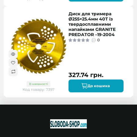
Диск для тримера
Ø255×25.4мм 40Т із
твердосплавними
напайками GRANITE
PREDATOR –19-2004
0
327.74 грн.
В наявності
До кошика
Код товару: 7397