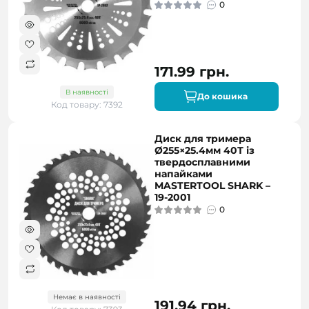
0
171.99 грн.
В наявності
До кошика
Код товару: 7392
Диск для тримера
Ø255×25.4мм 40Т із
твердосплавними
напайками
MASTERTOOL SHARK –
19-2001
0
Немає в наявності
191.94 грн.