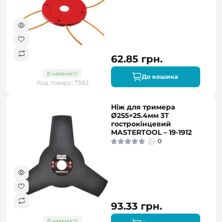
62.85 грн.
В наявності
До кошика
Код товару: 7382
Ніж для тримера
Ø255×25.4мм 3Т
гострокінцевий
MASTERTOOL – 19-1912
0
93.33 грн.
В наявності