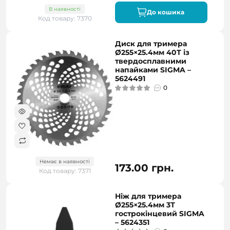
В наявності
До кошика
Код товару: 7370
Диск для тримера
Ø255×25.4мм 40Т із
твердосплавними
напайками SIGMA –
5624491
0
Немає в наявності
173.00 грн.
Код товару: 7371
Ніж для тримера
Ø255×25.4мм 3Т
гострокінцевий SIGMA
– 5624351