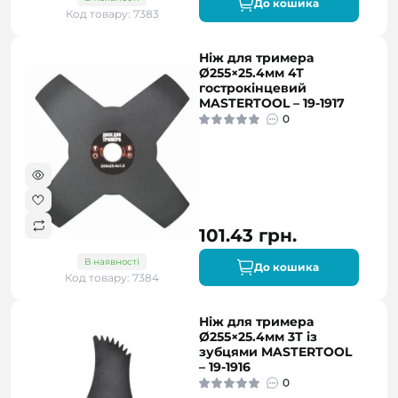
До кошика
Код товару: 7383
Ніж для тримера
Ø255×25.4мм 4Т
гострокінцевий
MASTERTOOL – 19-1917
0
101.43 грн.
В наявності
До кошика
Код товару: 7384
Ніж для тримера
Ø255×25.4мм 3Т із
зубцями MASTERTOOL
– 19-1916
0