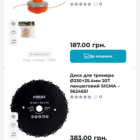
0
187.00 грн.
В наявності
До кошика
Код товару: 7366
Диск для тримера
Ø230×25.4мм 20Т
ланцюговий SIGMA –
5624651
0
383.00 грн.