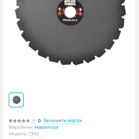
Залишити відгук
0
Виробник:
Mastertool
Модель: 7390