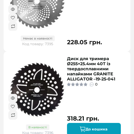
Немає в наявності
228.05 грн.
Код товару: 7395
Диск для тримера
Ø255×25.4мм 40Т із
твердосплавними
напайками GRANITE
ALLIGATOR –19-25-041
0
318.21 грн.
В наявності
До кошика
Код товару: 7396