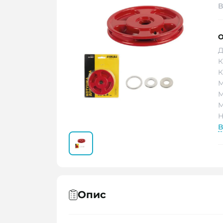
В
О
Д
К
К
М
М
М
Н
В
Опис