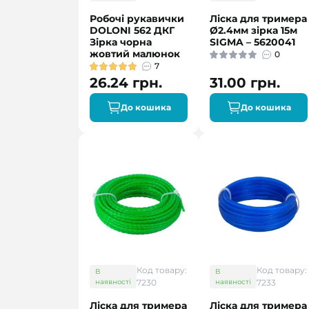
Робочі рукавички
Ліска для тримера
DOLONI 562 ДКГ
Ø2.4мм зірка 15м
Зірка чорна
SIGMA – 5620041
жовтий малюнок
0
7
26.24 грн.
31.00 грн.
До кошика
До кошика
Код товару:
Код товару:
В
В
наявності
7230
наявності
7233
Ліска для тримера
Ліска для тримера