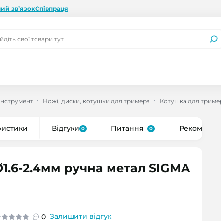
ий зв’язок
Співпраця
інструмент
Ножі, диски, котушки для тримера
Котушка для тример
ристики
Відгуки
Питання
Рекоменду
0
0
1.6-2.4мм ручна метал SIGMA
Залишити відгук
0