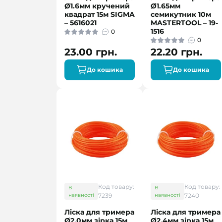
Ø1.6мм кручений
Ø1.65мм
квадрат 15м SIGMA
семикутник 10м
– 5616021
MASTERTOOL – 19-
1516
0
0
23.00 грн.
22.20 грн.
До кошика
До кошика
Код товару:
Код товару:
В
В
наявності
7239
наявності
7240
Ліска для тримера
Ліска для тримера
Ø2.0мм зірка 15м
Ø2.4мм зірка 15м