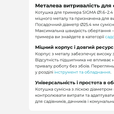
Металева витривалість для 
Котушка для тримера SIGMA Ø1.6–2.4 
міцного металу та призначена для в
Посадочний діаметр Ø25.4 мм сумісни
Максимальна швидкість обертання — 
тримера ви знайдете в категорії
сад
Міцний корпус і довгий ресурс
Корпус з металу забезпечує високу зн
Відсутність підшипника не впливає 
тривалу роботу без збоїв. Переглянь
у розділі
інструмент та обладнання
.
Універсальність і простота в о
Котушка сумісна з ліскою діаметром в
контролювати витрати та адаптувати
для садівників, дачників і комунальн