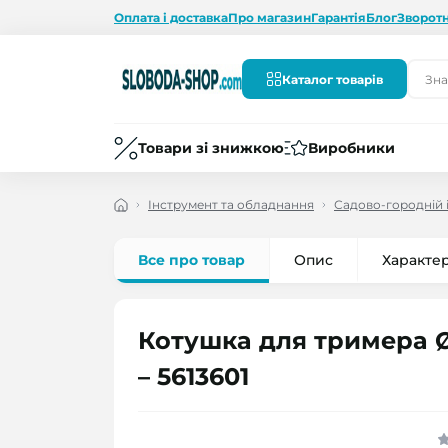
Оплата і доставка
Про магазин
Гарантія
Блог
Зворотн
Каталог товарів
Товари зі знижкою
Виробники
Інструмент та обладнання
Садово-городній 
Все про товар
Опис
Характе
Котушка для тримера Ø
– 5613601