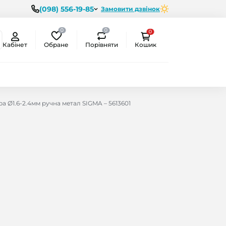
(098) 556-19-85
Замовити дзвінок
0
0
0
Обране
Порівняти
Кабінет
Кошик
а Ø1.6-2.4мм ручна метал SIGMA – 5613601
ємо