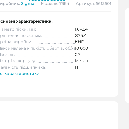
иробник:
Sigma
Модель: 7364
Артикул: 5613601
сновні характеристики:
іаметр ліски, мм:
1.6–2.4
ріплення до осі, мм:
Ø25.4
раїна виробник:
КНР
аксимальна кількість обертів, об/хв:
10 000
аса, кг:
0.2
атеріал корпусу:
Метал
аявність підшипника:
Ні
сі характеристики