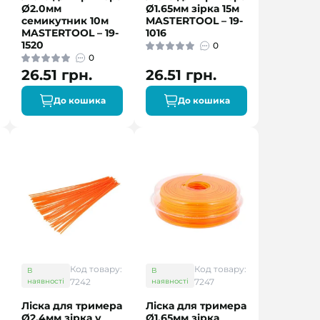
Ø2.0мм
Ø1.65мм зірка 15м
семикутник 10м
MASTERTOOL – 19-
MASTERTOOL – 19-
1016
1520
0
0
26.51 грн.
26.51 грн.
До кошика
До кошика
Код товару:
Код товару:
В
В
наявності
7242
наявності
7247
Ліска для тримера
Ліска для тримера
Ø2.4мм зірка у
Ø1.65мм зірка