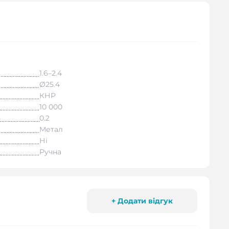
1.6–2.4
Ø25.4
КНР
10 000
0.2
Метал
Ні
Ручна
+ Додати відгук