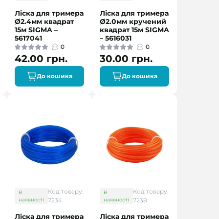
Ліска для тримера
Ліска для тримера
Ø2.4мм квадрат
Ø2.0мм кручений
15м SIGMA –
квадрат 15м SIGMA
5617041
– 5616031
0
0
42.00 грн.
30.00 грн.
До кошика
До кошика
Код товару:
Код товару:
В
В
наявності
7234
наявності
7238
Ліска для тримера
Ліска для тримера