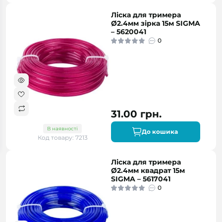
Ліска для тримера
Ø2.4мм зірка 15м SIGMA
– 5620041
0
31.00 грн.
В наявності
До кошика
Код товару: 7213
Ліска для тримера
Ø2.4мм квадрат 15м
SIGMA – 5617041
0