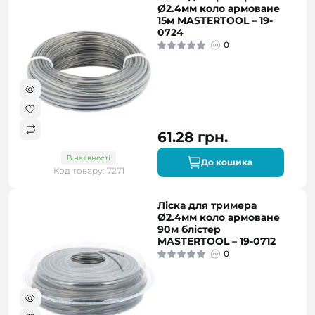
Ø2.4мм коло армоване
15м MASTERTOOL – 19-
0724
0
61.28 грн.
В наявності
До кошика
Код товару: 7271
Ліска для тримера
Ø2.4мм коло армоване
90м блістер
MASTERTOOL – 19-0712
0