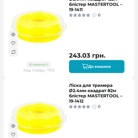
блістер MASTERTOOL –
19-1411
0
243.03 грн.
В наявності
До кошика
Код товару: 7313
Ліска для тримера
Ø2.4мм квадрат 82м
блістер MASTERTOOL –
19-1412
0