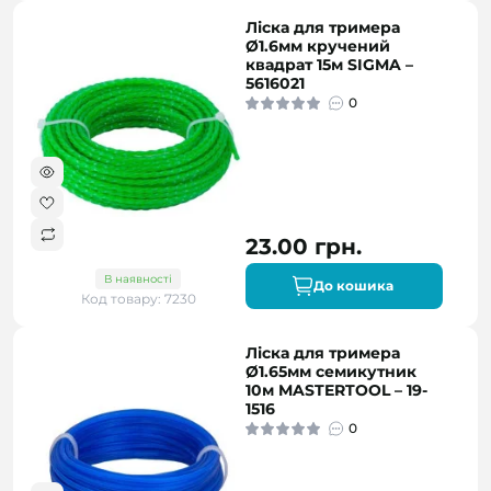
Ліска для тримера
Ø1.6мм кручений
квадрат 15м SIGMA –
5616021
0
23.00 грн.
В наявності
До кошика
Код товару: 7230
Ліска для тримера
Ø1.65мм семикутник
10м MASTERTOOL – 19-
1516
0