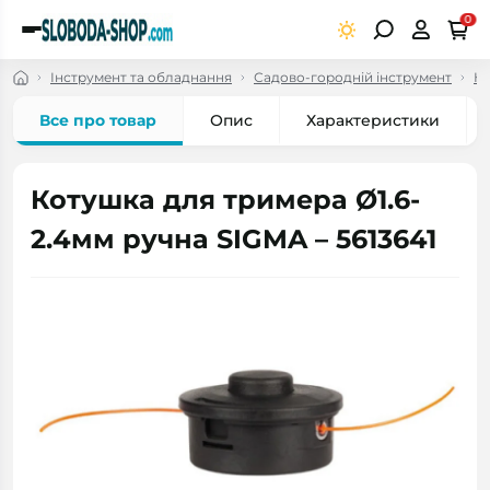
0
Інструмент та обладнання
Садово-городній інструмент
Но
Все про товар
Опис
Характеристики
Котушка для тримера Ø1.6-
2.4мм ручна SIGMA – 5613641