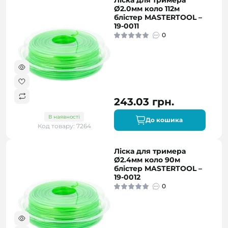
Ліска для тримера
Ø2.0мм коло 112м
блістер MASTERTOOL –
19-0011
0
243.03 грн.
В наявності
До кошика
Код товару: 7264
Ліска для тримера
Ø2.4мм коло 90м
блістер MASTERTOOL –
19-0012
0