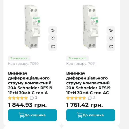
В наявності
В наявності
Код товару: 7090
Код товару: 7091
Вимикач
Вимикач
диференціального
диференціального
струму компактний
струму компактний
20A Schneider RESI9
20A Schneider RESI9
1P+N 30мA C тип А
1P+N 30мA C тип АC
3
2
1 844.93 грн.
1 761.42 грн.
До кошика
До кошика