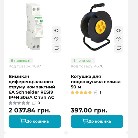
В наявності
В наявності
Код товару: 7097
Код товару: 4376
Вимикач
Котушка для
диференціального
подовжувача велика
струму компактний
50 м
6A Schneider RESI9
1
1P+N 30мA C тип АC
0
2 037.84 грн.
397.00 грн.
До кошика
До кошика