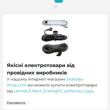
>|
Якісні електротовари від
провідних виробників
У нашому інтернет-магазині
Sloboda-
Shop.com
ви можете купити електротовари
від
Lemira
,
E.Next
,
Enerlight
,
Lemanso
,
Loga
,
Svittex
. Ми пропонуємо товари для дому та
бізнесу з доставкою по всій Україні.
Розгорнути
Подовжувачі на котушці Lemira