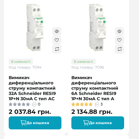
В наявності
В наявності
Код товару: 7094
Код товару: 7096
Вимикач
Вимикач
диференціального
диференціального
струму компактний
струму компактний
32A Schneider RESI9
6A Schneider RESI9
1P+N 30мA C тип АC
1P+N 30мA C тип А
0
3
2 037.84 грн.
2 134.88 грн.
До кошика
До кошика