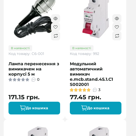
В наявності
В наявності
Код товару: С6-001
Код товару: 992
Лампа перенесення з
Модульний
вимикачем на
автоматичний
корпусі 5 м
вимикач
e.mcb.stand.45.1.C1
0
S002001
3
171.15 грн.
77.45 грн.
До кошика
До кошика