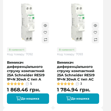
В наявності
В наявності
Код товару: 7092
Код товару: 7093
Вимикач
Вимикач
диференціального
диференціального
струму компактний
струму компактний
25A Schneider RESI9
25A Schneider RESI9
1P+N 30мA C тип А
1P+N 30мA C тип АC
5
3
1 868.46 грн.
1 784.94 грн.
До кошика
До кошика