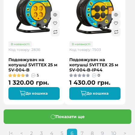
В наявності
В наявності
Код товару: 2836
Код товару: 7503
Подовжувач на
Подовжувач на
котушці SVITTEX 25 м
котушці SVITTEX 25 м
SV-004-B
SV-004-B-IP44
5
0
1 320.00 грн.
1 430.00 грн.
До кошика
До кошика
Показати ще
|<
<
2
3
4
5
6
7
8
9
10
>