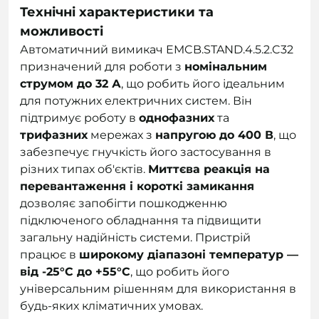
Технічні характеристики та
можливості
Автоматичний вимикач EMCB.STAND.4.5.2.C32
призначений для роботи з
номінальним
струмом до 32 А
, що робить його ідеальним
для потужних електричних систем. Він
підтримує роботу в
однофазних
та
трифазних
мережах з
напругою до 400 В
, що
забезпечує гнучкість його застосування в
різних типах об'єктів.
Миттєва реакція на
перевантаження і короткі замикання
дозволяє запобігти пошкодженню
підключеного обладнання та підвищити
загальну надійність системи. Пристрій
працює в
широкому діапазоні температур —
від -25°C до +55°C
, що робить його
універсальним рішенням для використання в
будь-яких кліматичних умовах.