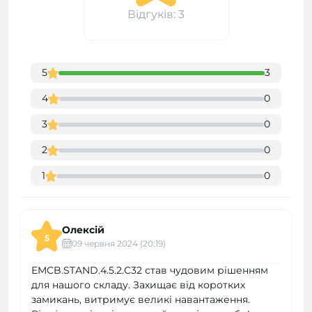
Відгуків: 3
5
3
4
0
3
0
2
0
1
0
Олексій
5
09 червня 2024 (20:19)
EMCB.STAND.4.5.2.C32 став чудовим рішенням
для нашого складу. Захищає від коротких
замикань, витримує великі навантаження.