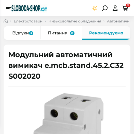
0
Електротовари
Низьковольтне обладнання
Автоматичні в
Відгуки
Питання
Рекомендуємо
3
0
Модульний автоматичний
вимикач e.mcb.stand.45.2.C32
S002020