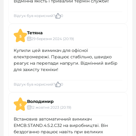
Відмінна якість і тривалий термін служби!
Відгук був корисний?
0
Тетяна
5
29 березня 2024 (20:19)
Купили цей вимикач для офісної
електромережі. Працює стабільно, швидко
реагує на перепади напруги. Відмінний вибір
для захисту техніки!
Відгук був корисний?
0
Володимир
5
12 жовтня 2023 (20:19)
Встановив автоматичний вимикач
EMCB.STAND.4.5.2.C32 на виробництві. Він
бездоганно працює навіть при великих