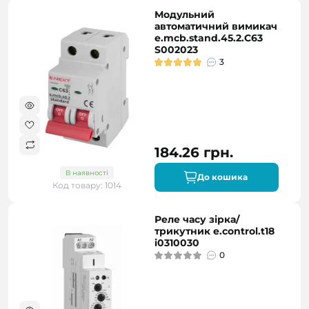
Модульний
автоматичний вимикач
e.mcb.stand.45.2.C63
S002023
3
184.26 грн.
В наявності
До кошика
Код товару: 1014
Реле часу зірка/
трикутник e.control.t18
i0310030
0