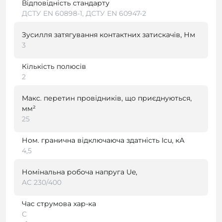
Відповідність стандарту
ДСТУ EN 60898-1, ДСТУ EN 60947-2
Зусилля затягування контактних затискачів, Нм
3
Кількість полюсів
2
Макс. перетин провідників, що приєднуються,
мм²
25
Ном. гранична відключаюча здатність Icu, кА
4,5
Номінальна робоча напруга Ue,
AC 230/400
Час струмова хар-ка
C