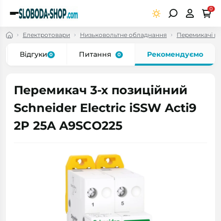
0
Електротовари
Низьковольтне обладнання
Перемикачі в
Відгуки
Питання
Рекомендуємо
0
0
Перемикач 3-х позиційний
Schneider Electric iSSW Acti9
2P 25A A9SCO225