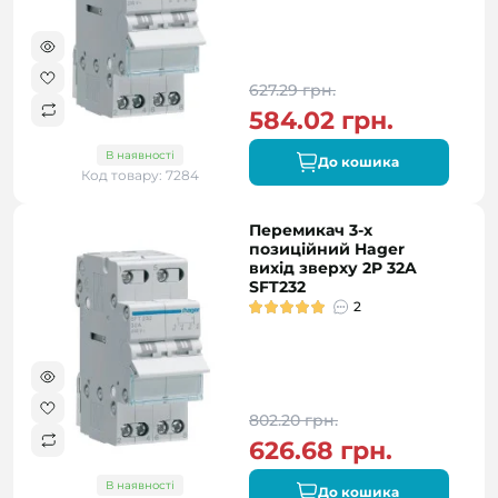
627.29 грн.
584.02 грн.
В наявності
До кошика
Код товару: 7284
Перемикач 3-х
позиційний Hager
вихід зверху 2P 32A
SFT232
2
802.20 грн.
626.68 грн.
В наявності
До кошика