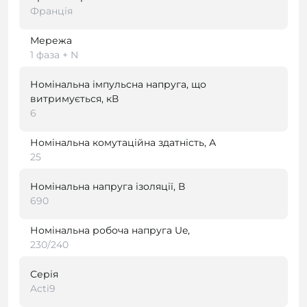
Франція
Мережа
1 фаза + N
Номінальна імпульсна напруга, що
витримується, кВ
6
Номінальна комутаційна здатність, А
25
Номінальна напруга ізоляції, В
690
Номінальна робоча напруга Ue,
230/240
Серія
Acti9