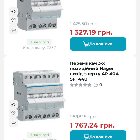
1 425.50 грн.
1 327.19 грн.
В наявності
До кошика
Код товару: 7287
Перемикач 3-х
позиційний Hager
вихід зверху 4P 40A
SFT440
0
1 898.15 грн.
1 767.24 грн.
В наявності
До кошика