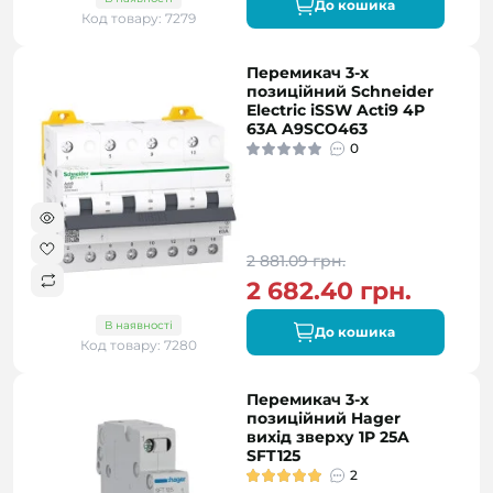
До кошика
Код товару: 7279
Перемикач 3-х
позиційний Schneider
Electric iSSW Acti9 4P
63A A9SCO463
0
2 881.09 грн.
2 682.40 грн.
В наявності
До кошика
Код товару: 7280
Перемикач 3-х
позиційний Hager
вихід зверху 1P 25A
SFT125
2