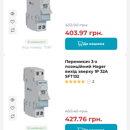
433.90 грн.
403.97 грн.
В наявності
До кошика
Код товару: 7281
Перемикач 3-х
позиційний Hager
вихід зверху 1P 32A
SFT132
2
459.45 грн.
427.76 грн.
В наявності
До кошика