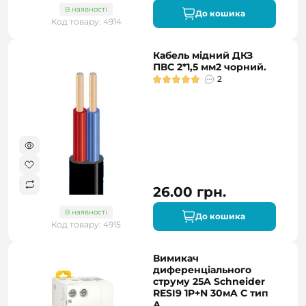
В наявності
До кошика
Код товару: 4914
Кабель мідний ДКЗ
ПВС 2*1,5 мм2 чорний.
2
26.00 грн.
В наявності
До кошика
Код товару: 4915
Вимикач
диференціального
струму 25A Schneider
RESI9 1P+N 30мA C тип
А