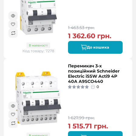
1 463.53 грн.
1 362.60 грн.
В наявності
До кошика
Код товару: 7278
Перемикач 3-х
позиційний Schneider
Electric iSSW Acti9 4P
40A A9SCO440
0
1 627.99 грн.
1 515.71 грн.
В наявності