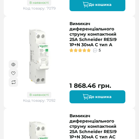
В наявності
До кошика
Код товару: 7079
Вимикач
диференціального
струму компактний
25A Schneider RESI9
1P+N 30мA C тип А
5
1 868.46 грн.
В наявності
До кошика
Код товару: 7092
Вимикач
диференціального
струму компактний
25A Schneider RESI9
1P+N 30мA C тип АC