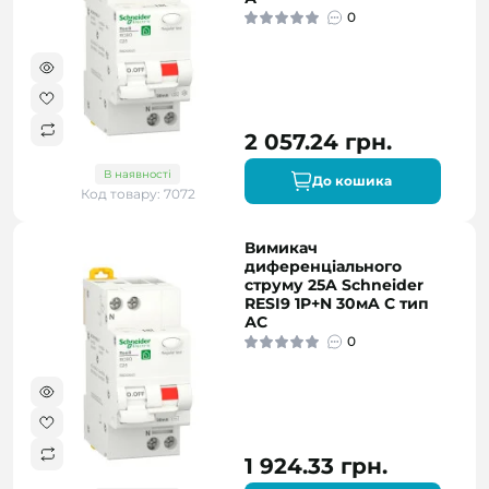
0
2 057.24 грн.
В наявності
До кошика
Код товару: 7072
Вимикач
диференціального
струму 25A Schneider
RESI9 1P+N 30мA C тип
АC
0
1 924.33 грн.