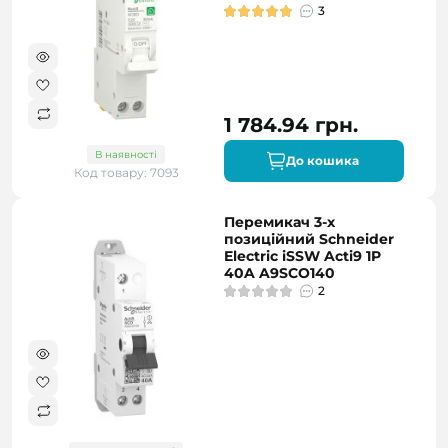
3
1 784.94 грн.
В наявності
До кошика
Код товару: 7093
Перемикач 3-х
позиційний Schneider
Electric iSSW Acti9 1P
40A A9SCO140
2