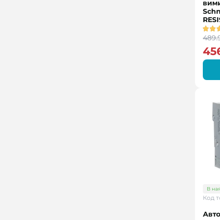
вим
Schn
RESI
489.
456
В на
Код т
Авт