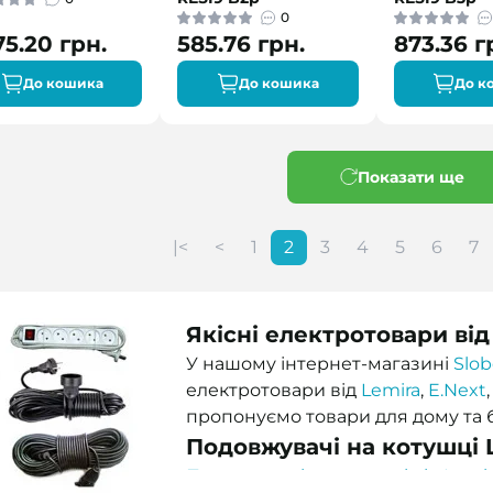
0
75.20 грн.
585.76 грн.
873.36 г
До кошика
До кошика
До к
Показати ще
|<
<
1
2
3
4
5
6
7
Якісні електротовари ві
У нашому інтернет-магазині
Slo
електротовари від
Lemira
,
E.Next
пропонуємо товари для дому та бі
Подовжувачі на котушці 
Подовжувачі на котушці від Lemi