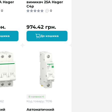
A Hager
вимикач 25A Hager
C4p
0
0
рн.
974.42 грн.
ошика
До кошика
В наявності
062
Код товару: 7016
ний
Автоматичний