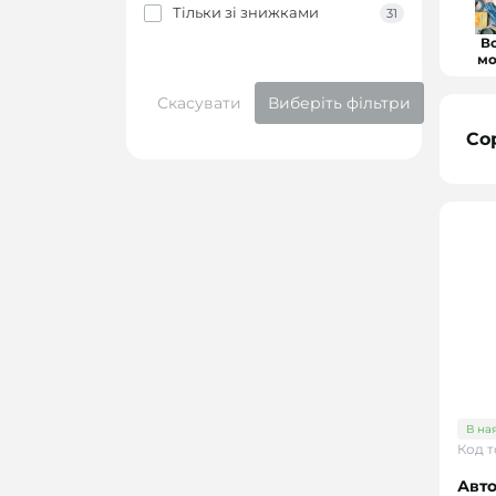
Тільки зі знижками
31
В
мо
Скасувати
Виберіть фільтри
Со
В на
Код т
Авт