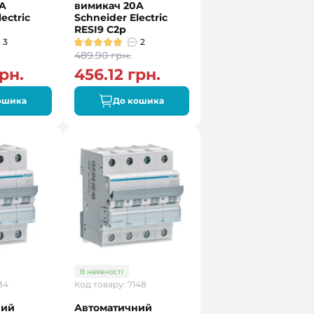
A
вимикач 20A
ectric
Schneider Electric
RESI9 C2р
3
2
489.90 грн.
рн.
456.12 грн.
ошика
До кошика
В наявності
34
Код товару: 7148
ний
Автоматичний