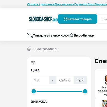
Оплата і доставка
Про магазин
Гарантія
Блог
Зворотн
Каталог товарів
Товари зі знижкою
Виробники
Електротовари
Еле
ЦІНА
-
грн.
Ме
подов
к
ЗНИЖКА