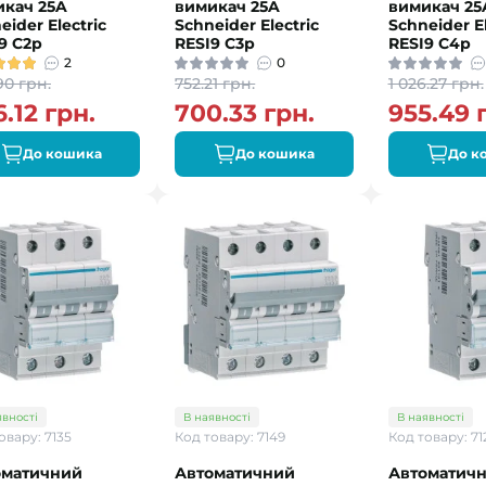
икач 25A
вимикач 25A
вимикач 25
eider Electric
Schneider Electric
Schneider El
9 C2р
RESI9 C3р
RESI9 C4р
2
0
90 грн.
752.21 грн.
1 026.27 грн.
.12 грн.
700.33 грн.
955.49 
До кошика
До кошика
До к
явності
В наявності
В наявності
овару: 7135
Код товару: 7149
Код товару: 71
оматичний
Автоматичний
Автоматич