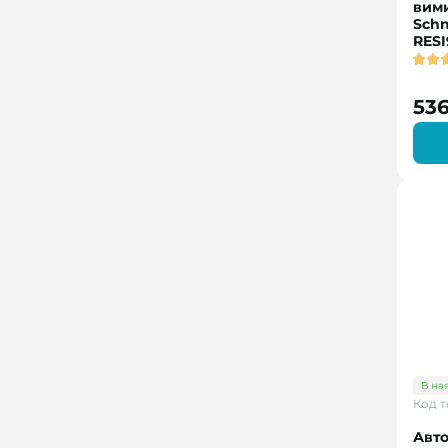
вим
Schn
RESI
536
В на
Код т
Авт