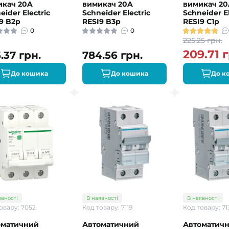
икач 20A
вимикач 20A
вимикач 20
eider Electric
Schneider Electric
Schneider El
9 B2р
RESI9 B3р
RESI9 C1р
0
0
225.25 грн.
209.71 г
.37 грн.
784.56 грн.
До кошика
До кошика
До к
явності
В наявності
В наявності
овару: 7052
Код товару: 7119
Код товару: 71
оматичний
Автоматичний
Автоматич