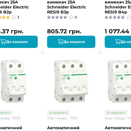
икач 25A
вимикач 25A
вимикач 25
eider Electric
Schneider Electric
Schneider El
9 B2р
RESI9 B3р
RESI9 B4р
3
0
.37 грн.
805.72 грн.
1 077.44
До кошика
До кошика
До к
явності
В наявності
В наявності
овару: 7025
Код товару: 7053
Код товару: 7
оматичний
Автоматичний
Автоматич