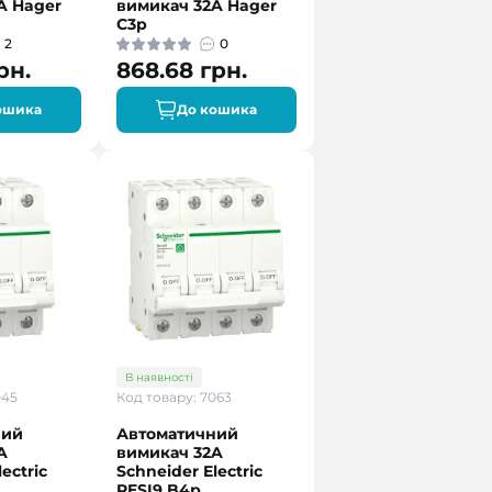
A Hager
вимикач 32A Hager
C3p
2
0
рн.
868.68 грн.
ошика
До кошика
В наявності
045
Код товару: 7063
ний
Автоматичний
A
вимикач 32A
ectric
Schneider Electric
RESI9 B4р