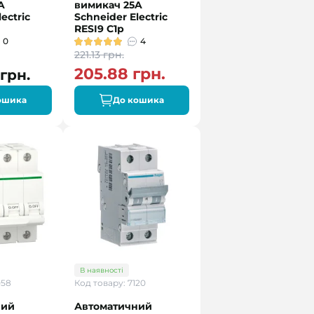
A
вимикач 25A
ectric
Schneider Electric
RESI9 C1р
0
4
221.13 грн.
205.88 грн.
 грн.
ошика
До кошика
В наявності
058
Код товару: 7120
ний
Автоматичний