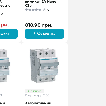
A
вимикач 2A Hager
ectric
C2р
0
0
грн.
818.90 грн.
ошика
До кошика
В наявності
21
Код товару: 7136
ний
Автоматичний