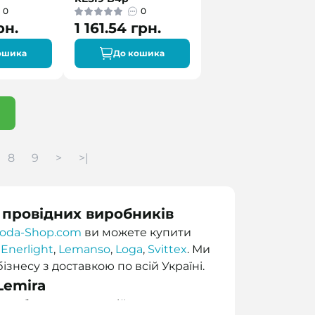
0
0
рн.
1 161.54 грн.
ошика
До кошика
8
9
>
>|
д провідних виробників
boda-Shop.com
ви можете купити
,
Enerlight
,
Lemanso
,
Loga
,
Svittex
. Ми
знесу з доставкою по всій Україні.
Lemira
ra
забезпечують надійне