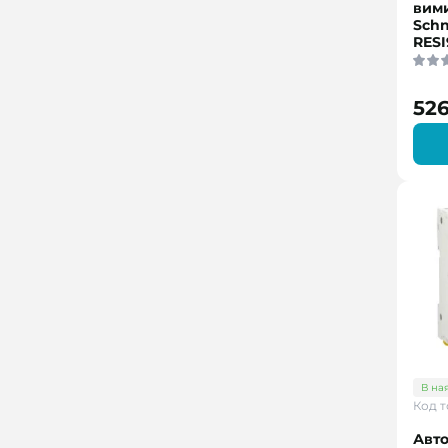
вим
Schn
RESI
526
В на
Код т
Авт