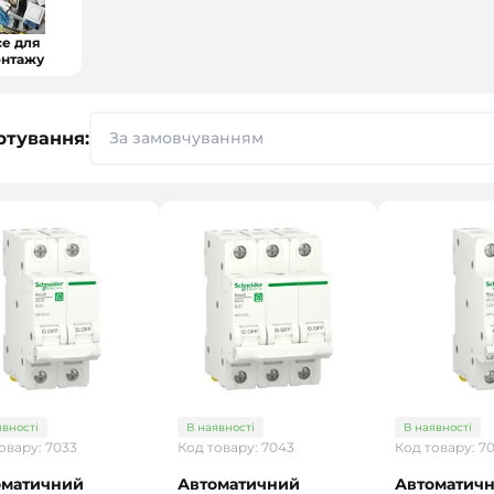
се для
нтажу
ртування:
явності
В наявності
В наявності
овару: 7033
Код товару: 7043
Код товару: 70
оматичний
Автоматичний
Автоматич