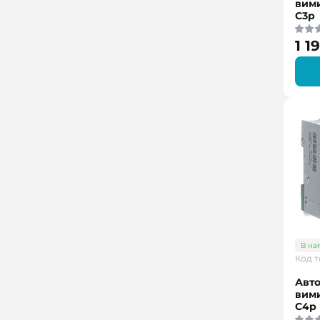
вими
C3p
1 1
В на
Код т
Авт
вими
C4p