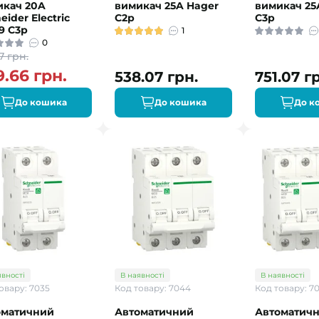
икач 20A
вимикач 25A Hager
вимикач 25
eider Electric
C2р
C3p
9 C3р
1
0
7 грн.
9.66 грн.
538.07 грн.
751.07 г
До кошика
До кошика
До к
явності
В наявності
В наявності
овару: 7035
Код товару: 7044
Код товару: 7
оматичний
Автоматичний
Автоматич