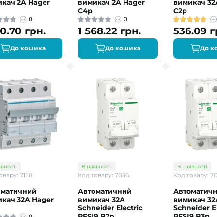
кач 2A Hager
вимикач 2A Hager
вимикач 32
C4p
C2р
0
0
90.70 грн.
1 568.22 грн.
536.09 г
До кошика
До кошика
До к
явності
В наявності
В наявності
овару: 7150
Код товару: 7036
Код товару: 7
оматичний
Автоматичний
Автоматич
кач 32A Hager
вимикач 32A
вимикач 32
Schneider Electric
Schneider El
RESI9 B2р
RESI9 B3р
0