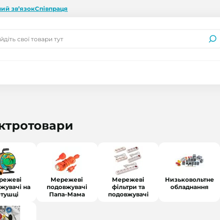
ий зв’язок
Співпраця
ктротовари
режеві
Мережеві
Мережеві
Низьковольтне
жувачі на
подовжувачі
фільтри та
обладнання
отушці
Папа-Мама
подовжувачі