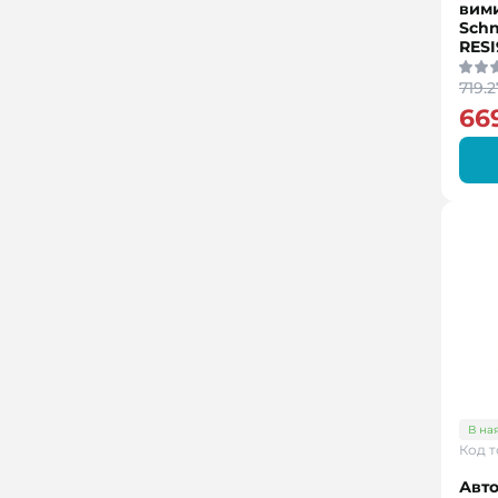
вим
Schn
RESI
719.2
66
В на
Код т
Авт