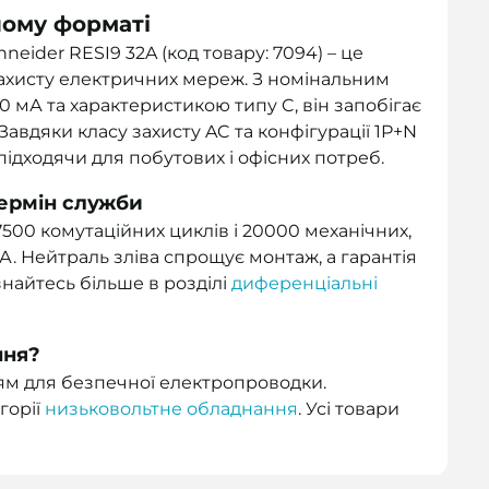
ному форматі
ider RESI9 32A (код товару: 7094) – це
 захисту електричних мереж. З номінальним
0 мА та характеристикою типу C, він запобігає
авдяки класу захисту AC та конфігурації 1P+N
підходячи для побутових і офісних потреб.
ермін служби
7500 комутаційних циклів і 20000 механічних,
кА. Нейтраль зліва спрощує монтаж, а гарантія
ізнайтесь більше в розділі
диференціальні
ння?
м для безпечної електропроводки.
горії
низьковольтне обладнання
. Усі товари