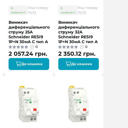
Код товару:
Код товару:
В
В
наявності
7072
наявності
7073
Вимикач
Вимикач
диференціального
диференціального
струму 25A
струму 32A
Schneider RESI9
Schneider RESI9
1P+N 30мA C тип А
1P+N 30мA C тип А
0
0
2 057.24 грн.
2 350.12 грн.
До кошика
До кошика