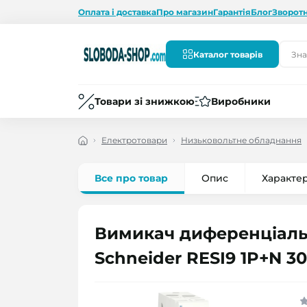
Оплата і доставка
Про магазин
Гарантія
Блог
Зворотн
Каталог товарів
Товари зі знижкою
Виробники
Електротовари
Низьковольтне обладнання
Все про товар
Опис
Характе
Вимикач диференціаль
Schneider RESI9 1P+N 3