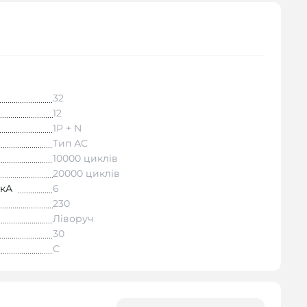
32
12
1P + N
Тип АC
10000 циклів
20000 циклів
 кА
6
230
Ліворуч
30
C