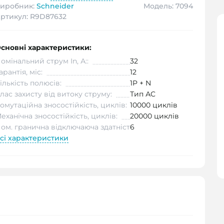
иробник:
Schneider
Модель: 7094
ртикул: R9D87632
сновні характеристики:
омінальний струм In, А::
32
арантія, міс:
12
ількість полюсів:
1P + N
лас захисту від витоку струму:
Тип АC
омутаційна зносостійкість, циклів:
10000 циклів
еханічна зносостійкість, циклів:
20000 циклів
ом. гранична відключаюча здатність Icu, кА:
6
сі характеристики