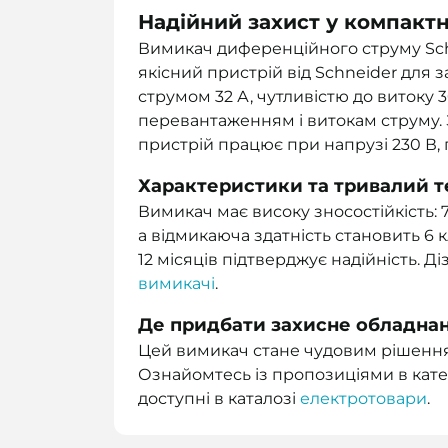
Надійний захист у компакт
Вимикач диференційного струму Schne
якісний пристрій від Schneider для
струмом 32 А, чутливістю до витоку 3
перевантаженням і витокам струму. З
пристрій працює при напрузі 230 В, 
Характеристики та тривалий т
Вимикач має високу зносостійкість: 
а відмикаюча здатність становить 6 
12 місяців підтверджує надійність. Д
вимикачі
.
Де придбати захисне обладна
Цей вимикач стане чудовим рішення
Ознайомтесь із пропозиціями в кате
доступні в каталозі
електротовари
.