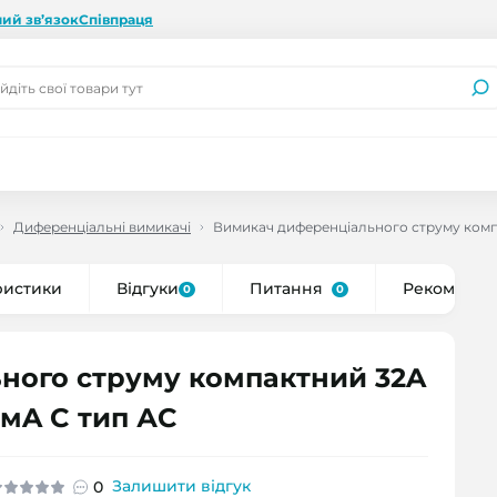
ий зв’язок
Співпраця
Диференціальні вимикачі
Вимикач диференціального струму компа
ристики
Відгуки
Питання
Рекоменду
0
0
ного струму компактний 32A
0мA C тип АC
Залишити відгук
0