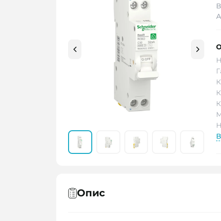
В
А
О
Н
Г
К
К
К
М
Н
В
Опис