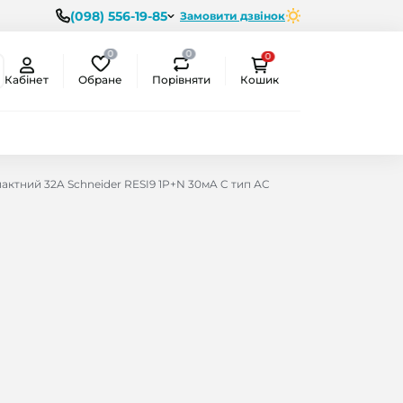
(098) 556-19-85
Замовити дзвінок
0
0
0
Обране
Порівняти
Кабінет
Кошик
ктний 32A Schneider RESI9 1P+N 30мA C тип АC
ємо