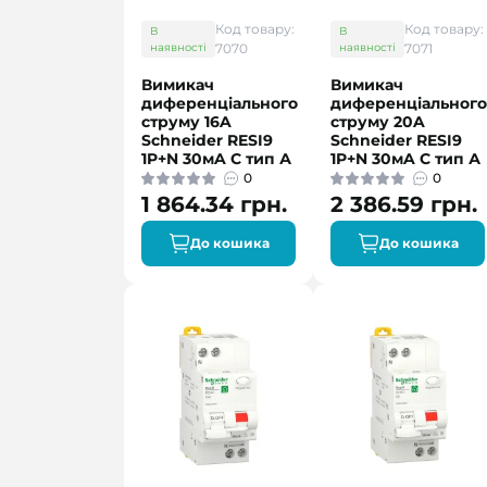
Код товару:
Код товару:
В
В
наявності
7070
наявності
7071
Вимикач
Вимикач
диференціального
диференціального
струму 16A
струму 20A
Schneider RESI9
Schneider RESI9
1P+N 30мA C тип А
1P+N 30мA C тип А
0
0
1 864.34 грн.
2 386.59 грн.
До кошика
До кошика