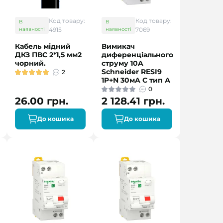
Код товару:
Код товару:
В
В
наявності
4915
наявності
7069
Кабель мідний
Вимикач
ДКЗ ПВС 2*1,5 мм2
диференціального
чорний.
струму 10A
Schneider RESI9
2
1P+N 30мA C тип А
0
26.00 грн.
2 128.41 грн.
До кошика
До кошика