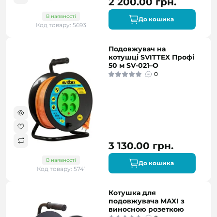
2 200.00 грн.
В наявності
До кошика
Код товару: 5693
Подовжувач на
котушці SVITTEX Профі
50 м SV-021–О
0
3 130.00 грн.
В наявності
До кошика
Код товару: 5741
Котушка для
подовжувача MAXI з
виносною розеткою