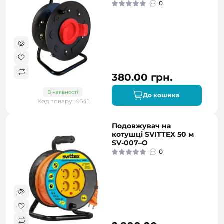
0
380.00 грн.
В наявності
До кошика
Код товару: 4641
Подовжувач на
котушці SVITTEX 50 м
SV-007–О
0