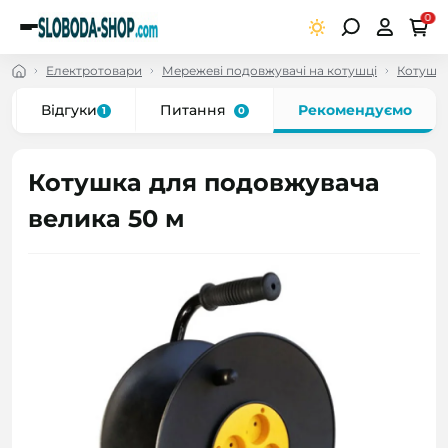
0
Електротовари
Мережеві подовжувачі на котушці
Котушк
Відгуки
Питання
Рекомендуємо
1
0
Котушка для подовжувача
велика 50 м