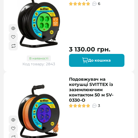
6
3 130.00 грн.
В наявності
До кошика
Код товару: 2843
Подовжувач на
котушці SVITTEX із
заземлюючим
контактом 50 м SV-
0330-O
3