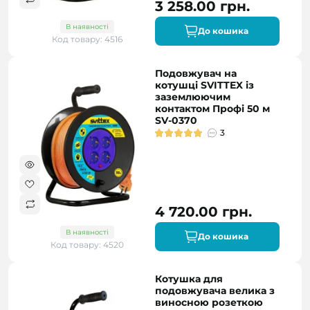
3 258.00 грн.
В наявності
До кошика
Код товару: 4516
Подовжувач на
котушці SVITTEX із
заземлюючим
контактом Профі 50 м
SV-0370
3
4 720.00 грн.
В наявності
До кошика
Код товару: 4520
Котушка для
подовжувача велика з
виносною розеткою