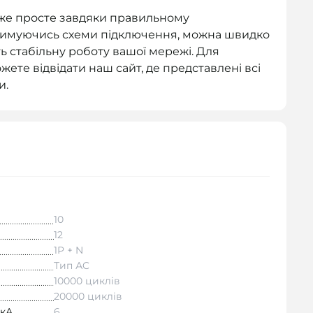
уже просте завдяки правильному
тримуючись схеми підключення, можна швидко
ь стабільну роботу вашої мережі. Для
ожете відвідати наш сайт, де представлені всі
и.
10
12
1P + N
Тип АC
10000 циклів
20000 циклів
 кА
6