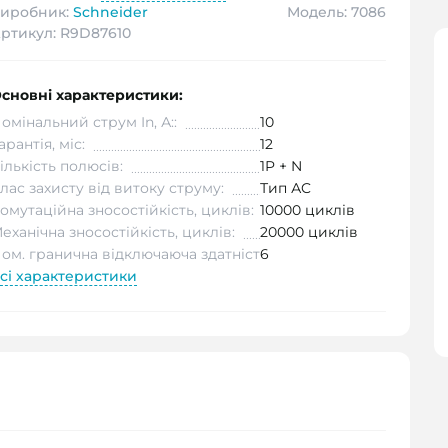
иробник:
Schneider
Модель: 7086
ртикул: R9D87610
сновні характеристики:
омінальний струм In, А::
10
арантія, міс:
12
ількість полюсів:
1P + N
лас захисту від витоку струму:
Тип АC
омутаційна зносостійкість, циклів:
10000 циклів
еханічна зносостійкість, циклів:
20000 циклів
ом. гранична відключаюча здатність Icu, кА:
6
сі характеристики