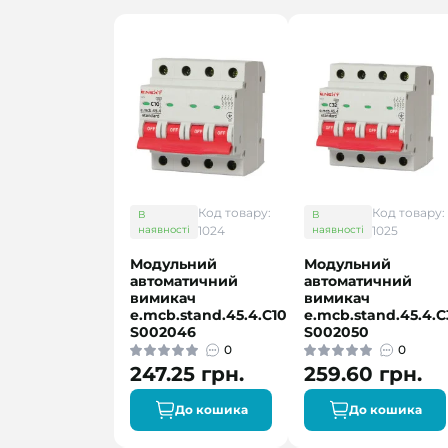
Код товару:
Код товару:
В
В
наявності
1024
наявності
1025
Модульний
Модульний
автоматичний
автоматичний
вимикач
вимикач
e.mcb.stand.45.4.C10
e.mcb.stand.45.4.C
S002046
S002050
0
0
247.25 грн.
259.60 грн.
До кошика
До кошика