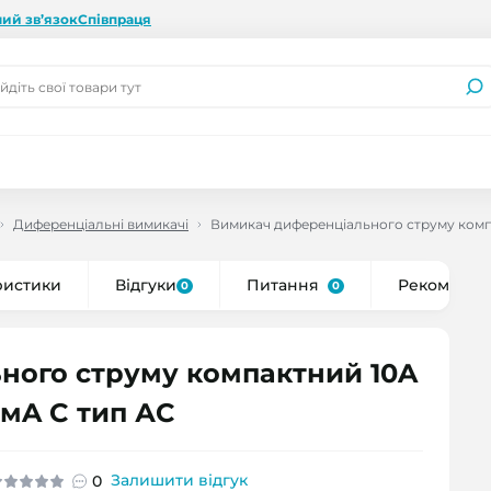
ий зв’язок
Співпраця
Диференціальні вимикачі
Вимикач диференціального струму компа
ристики
Відгуки
Питання
Рекоменду
0
0
ного струму компактний 10A
0мA C тип АC
Залишити відгук
0