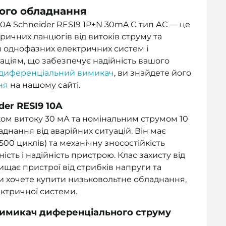
ого обладнання
0A Schneider RESI9 1P+N 30mA C тип АС — це
ричних ланцюгів від витоків струму та
ля однофазних електричних систем і
аціям, що забезпечує надійність вашого
 диференціальний вимикач
, ви знайдете його
ня
на нашому сайті.
er RESI9 10A
ом витоку 30 мА та номінальним струмом 10
нання від аварійних ситуацій. Він має
500 циклів) та механічну зносостійкість
ість і надійність пристрою. Клас захисту від
ищає пристрої від стрибків напруги та
и хочете купити низьковольтне обладнання,
ектричної системи.
вимикач диференціального струму