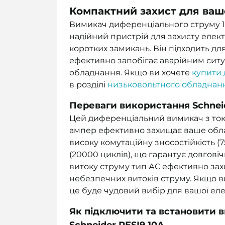
Компактний захист для ваш
Вимикач диференціального струму 1
надійний пристрій для захисту елект
коротких замикань. Він підходить д
ефективно запобігає аварійним ситу
обладнання. Якщо ви хочете
купити
в розділі
низьковольтного обладнан
Переваги використання Schneid
Цей диференціальний вимикач з ток
ампер ефективно захищає ваше облад
високу комутаційну зносостійкість (7
(20000 циклів), що гарантує довговічн
витоку струму тип АС ефективно зах
небезпечних витоків струму. Якщо в
це буде чудовий вибір для вашої ел
Як підключити та встановити 