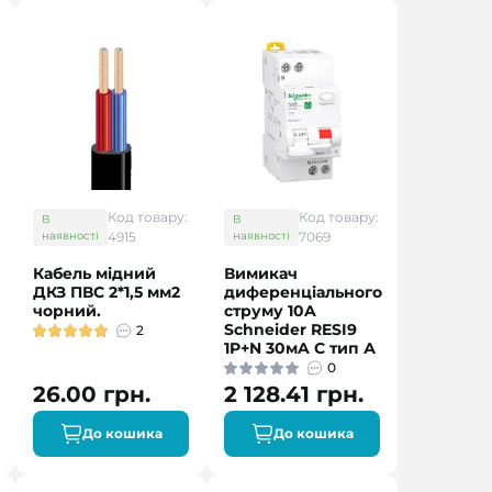
Код товару:
Код товару:
В
В
наявності
4915
наявності
7069
Кабель мідний
Вимикач
ДКЗ ПВС 2*1,5 мм2
диференціального
чорний.
струму 10A
Schneider RESI9
2
1P+N 30мA C тип А
0
26.00 грн.
2 128.41 грн.
До кошика
До кошика