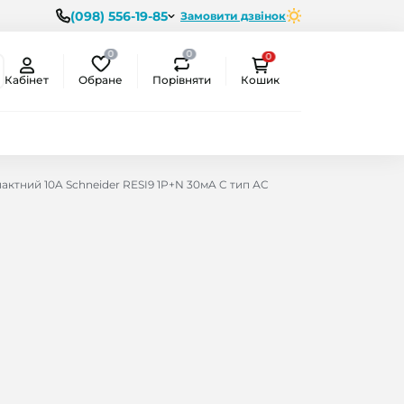
(098) 556-19-85
Замовити дзвінок
0
0
0
Обране
Порівняти
Кабінет
Кошик
ктний 10A Schneider RESI9 1P+N 30мA C тип АC
ємо