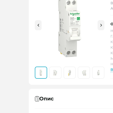
В
А
О
Н
Г
К
К
К
М
Н
В
Опис