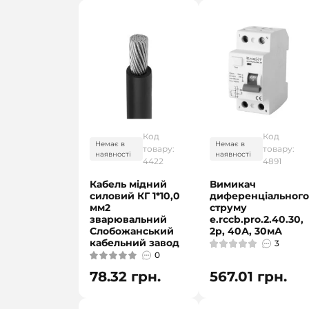
Код
Код
Немає в
Немає в
товару:
товару:
наявності
наявності
4422
4891
Кабель мідний
Вимикач
силовий КГ 1*10,0
диференціального
мм2
струму
зварювальний
e.rccb.pro.2.40.30,
Слобожанський
2р, 40А, 30мА
кабельний завод
3
0
78.32 грн.
567.01 грн.