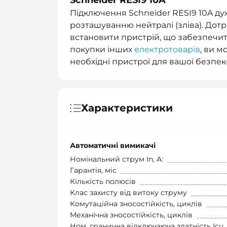
Schneider RESI9 10A
Підключення Schneider RESI9 10A д
розташуванню нейтралі (зліва). До
встановити пристрій, що забезпечит
покупки інших
електротоварів
, ви м
необхідні пристрої для вашої безпек
Характеристики
Автоматичні вимикачі
Номінальний струм In, А:
Гарантія, міс
Кількість полюсів
Клас захисту від витоку струму
Комутаційна зносостійкість, циклів
Механічна зносостійкість, циклів
Ном. гранична відключаюча здатність Icu,