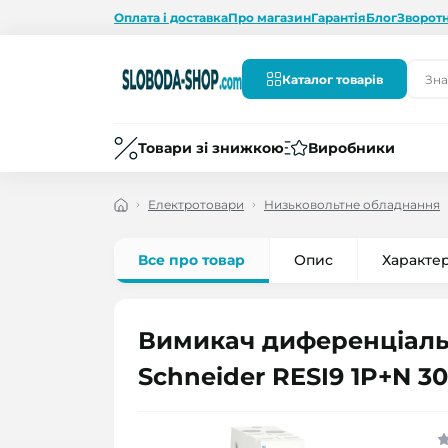
Оплата і доставка
Про магазин
Гарантія
Блог
Зворотн
Каталог товарів
Товари зі знижкою
Виробники
Електротовари
Низьковольтне обладнання
Все про товар
Опис
Характе
Вимикач диференціаль
Schneider RESI9 1P+N 3