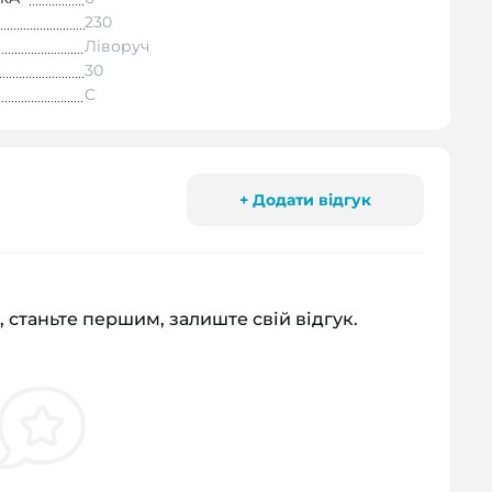
230
Ліворуч
30
C
+ Додати відгук
, станьте першим, залиште свій відгук.