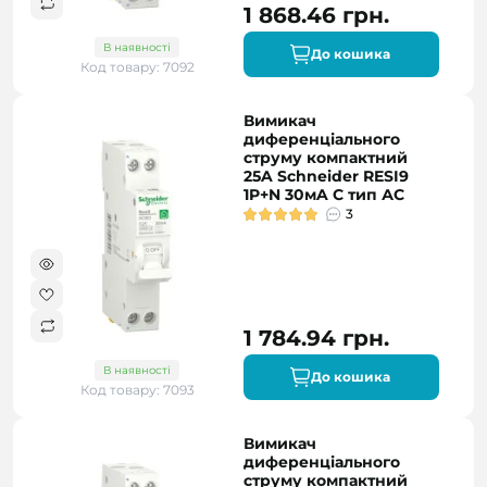
1 868.46 грн.
В наявності
До кошика
Код товару: 7092
Вимикач
диференціального
струму компактний
25A Schneider RESI9
1P+N 30мA C тип АC
3
1 784.94 грн.
В наявності
До кошика
Код товару: 7093
Вимикач
диференціального
струму компактний