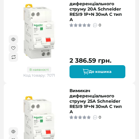
диференціального
струму 20A Schneider
RESI9 1P+N 30мA C тип
А
0
2 386.59 грн.
В наявності
До кошика
Код товару: 7071
Вимикач
диференціального
струму 25A Schneider
RESI9 1P+N 30мA C тип
А
0