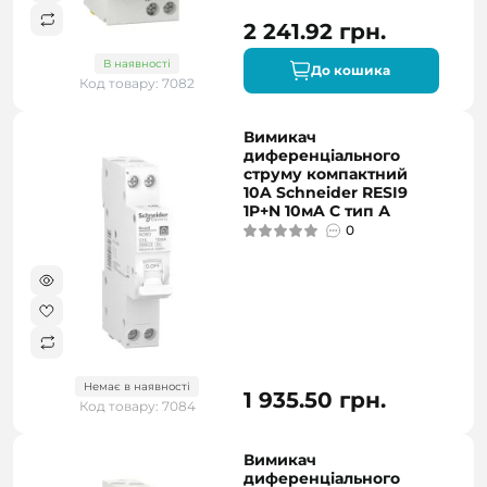
2 241.92 грн.
В наявності
До кошика
Код товару: 7082
Вимикач
диференціального
струму компактний
10A Schneider RESI9
1P+N 10мA C тип А
0
Немає в наявності
1 935.50 грн.
Код товару: 7084
Вимикач
диференціального