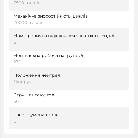
7500 циклів
Механічна зносостійкість, циклів
20000 циклів
Ном. гранична відключаюча здатність Icu, кА
6
Номінальна робоча напруга Ue,
230
Положення нейтралі
Ліворуч
Струм витоку, mA
30
Час струмова хар-ка
C