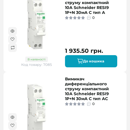
струму компактний
10A Schneider RESI9
1P+N 30мA C тип А
0
1 935.50 грн.
В наявності
До кошика
Код товару: 7085
Вимикач
диференціального
струму компактний
10A Schneider RESI9
1P+N 30мA C тип АC
0