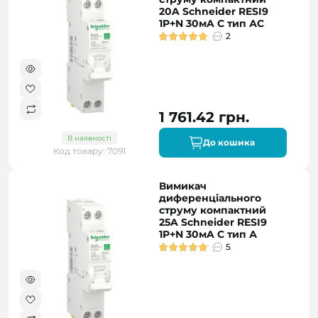
20A Schneider RESI9
1P+N 30мA C тип АC
2
1 761.42 грн.
В наявності
До кошика
Код товару: 7091
Вимикач
диференціального
струму компактний
25A Schneider RESI9
1P+N 30мA C тип А
5