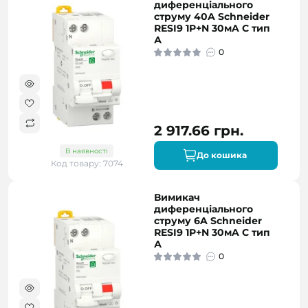
диференціального
струму 40A Schneider
RESI9 1P+N 30мA C тип
А
0
2 917.66 грн.
В наявності
До кошика
Код товару: 7074
Вимикач
диференціального
струму 6A Schneider
RESI9 1P+N 30мA C тип
А
0