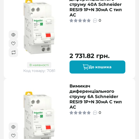
струму 40A Schneider
RESI9 1P+N 30мA C тип
АC
0
2 731.82 грн.
В наявності
До кошика
Код товару: 7081
Вимикач
диференціального
струму 6A Schneider
RESI9 1P+N 30мA C тип
АC
0