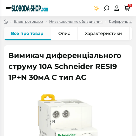
0
Електротовари
Низьковольтне обладнання
Диференціаль
Все про товар
Опис
Характеристики
Вимикач диференціального
струму 10A Schneider RESI9
1P+N 30мA C тип АC