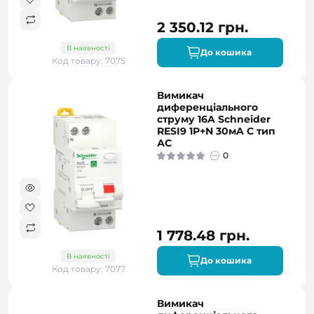
2 350.12 грн.
В наявності
До кошика
Код товару: 7075
Вимикач
диференціального
струму 16A Schneider
RESI9 1P+N 30мA C тип
АC
0
1 778.48 грн.
В наявності
До кошика
Код товару: 7077
Вимикач