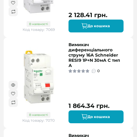
2 128.41 грн.
В наявності
До кошика
Код товару: 7069
Вимикач
диференціального
струму 16A Schneider
RESI9 1P+N 30мA C тип
А
0
1 864.34 грн.
В наявності
До кошика
Код товару: 7070
Вимикач