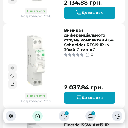
2 134.88 грн.
В наявності
До кошика
Код товару: 7096
Вимикач
диференціального
струму компактний 6A
Schneider RESI9 1P+N
30мA C тип АC
0
2 037.84 грн.
В наявності
До кошика
Код товару: 7097
0
0
Перемикач 3-х
позиційний Schneider
Electric iSSW Acti9 1P