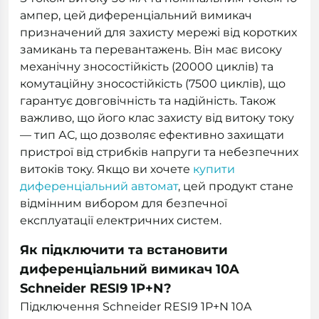
ампер, цей диференціальний вимикач
призначений для захисту мережі від коротких
замикань та перевантажень. Він має високу
механічну зносостійкість (20000 циклів) та
комутаційну зносостійкість (7500 циклів), що
гарантує довговічність та надійність. Також
важливо, що його клас захисту від витоку току
— тип АС, що дозволяє ефективно захищати
пристрої від стрибків напруги та небезпечних
витоків току. Якщо ви хочете
купити
диференціальний автомат
, цей продукт стане
відмінним вибором для безпечної
експлуатації електричних систем.
Як підключити та встановити
диференціальний вимикач 10A
Schneider RESI9 1P+N?
Підключення Schneider RESI9 1P+N 10A