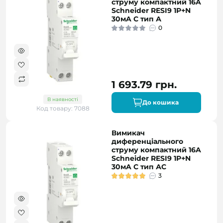
струму компактний 16A
Schneider RESI9 1P+N
30мA C тип А
0
1 693.79 грн.
В наявності
До кошика
Код товару: 7088
Вимикач
диференціального
струму компактний 16A
Schneider RESI9 1P+N
30мA C тип АC
3