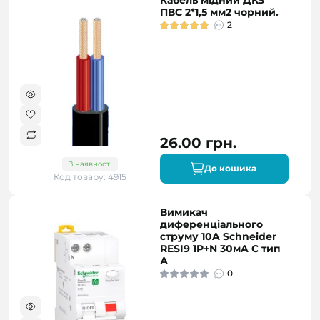
Кабель мідний ДКЗ
ПВС 2*1,5 мм2 чорний.
2
26.00 грн.
В наявності
До кошика
Код товару: 4915
Вимикач
диференціального
струму 10A Schneider
RESI9 1P+N 30мA C тип
А
0