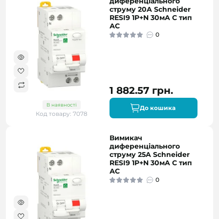
диференціального
струму 20A Schneider
RESI9 1P+N 30мA C тип
АC
0
1 882.57 грн.
В наявності
До кошика
Код товару: 7078
Вимикач
диференціального
струму 25A Schneider
RESI9 1P+N 30мA C тип
АC
0