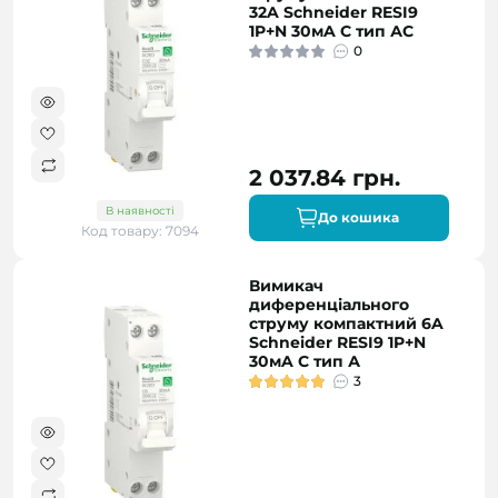
32A Schneider RESI9
1P+N 30мA C тип АC
0
2 037.84 грн.
В наявності
До кошика
Код товару: 7094
Вимикач
диференціального
струму компактний 6A
Schneider RESI9 1P+N
30мA C тип А
3