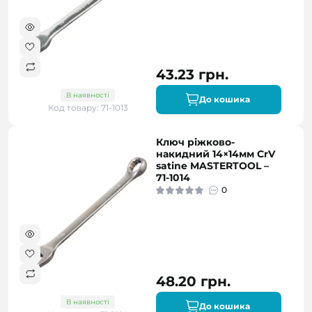
43.23 грн.
В наявності
До кошика
Код товару: 71-1013
Ключ ріжково-
накидний 14×14мм CrV
satine MASTERTOOL –
71-1014
0
48.20 грн.
В наявності
До кошика