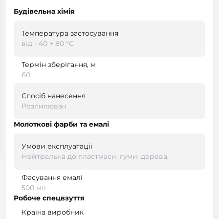
Будівельна хімія
Температура застосування
від - 40 + 80 °С
Термін зберігання, м
60
Спосіб нанесення
Розпилювач
Молоткові фарби та емалі
Умови експлуатації
Нейтральна до пластмаси, гуми, дерева
Фасування емалі
500 мл
Робоче спецвзуття
Країна виробник