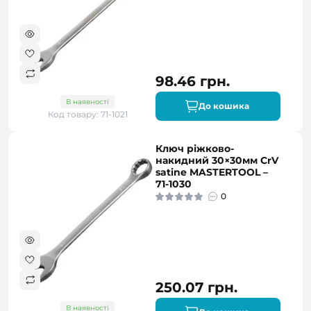
98.46 грн.
В наявності
До кошика
Код товару: 71-1021
Ключ ріжково-
накидний 30×30мм CrV
satine MASTERTOOL –
71-1030
0
250.07 грн.
В наявності