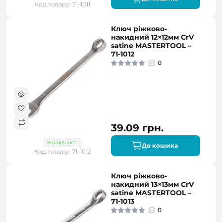
Код товару: 71-1011
Ключ ріжково-
накидний 12×12мм CrV
satine MASTERTOOL –
71-1012
0
39.09 грн.
В наявності
До кошика
Код товару: 71-1012
Ключ ріжково-
накидний 13×13мм CrV
satine MASTERTOOL –
71-1013
0