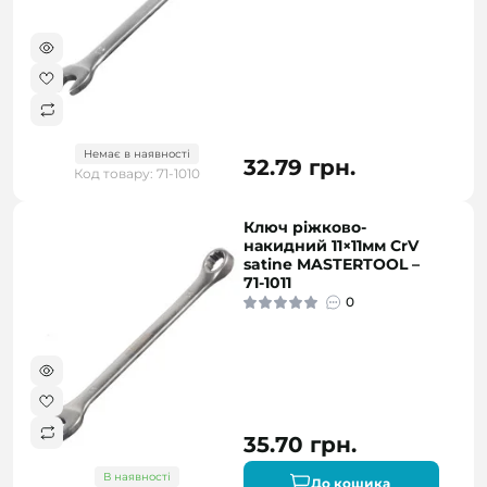
Немає в наявності
32.79 грн.
Код товару: 71-1010
Ключ ріжково-
накидний 11×11мм CrV
satine MASTERTOOL –
71-1011
0
35.70 грн.
В наявності
До кошика