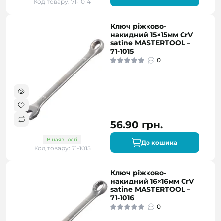
Код товару: 71-1014
Ключ ріжково-
накидний 15×15мм CrV
satine MASTERTOOL –
71-1015
0
56.90 грн.
В наявності
До кошика
Код товару: 71-1015
Ключ ріжково-
накидний 16×16мм CrV
satine MASTERTOOL –
71-1016
0