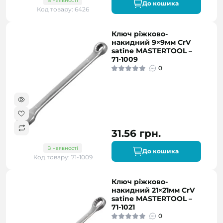
В наявності
До кошика
Код товару: 6426
Ключ ріжково-
накидний 9×9мм CrV
satine MASTERTOOL –
71-1009
0
31.56 грн.
В наявності
До кошика
Код товару: 71-1009
Ключ ріжково-
накидний 21×21мм CrV
satine MASTERTOOL –
71-1021
0