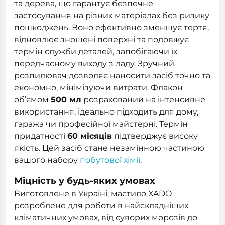
та дерева, що гарантує безпечне
застосування на різних матеріалах без ризику
пошкоджень. Воно ефективно зменшує тертя,
відновлює зношені поверхні та подовжує
термін служби деталей, запобігаючи їх
передчасному виходу з ладу. Зручний
розпилювач дозволяє наносити засіб точно та
економно, мінімізуючи витрати. Флакон
об’ємом
500 мл
розрахований на інтенсивне
використання, ідеально підходить для дому,
гаража чи професійної майстерні. Термін
придатності
60 місяців
підтверджує високу
якість. Цей засіб стане незамінною частиною
вашого набору
побутової хімії
.
Міцність у будь-яких умовах
Виготовлене в Україні, мастило XADO
розроблене для роботи в найскладніших
кліматичних умовах, від суворих морозів до