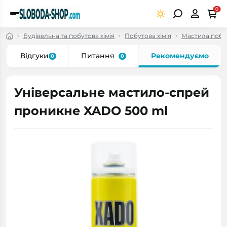
0
Будівельна та побутова хімія
Побутова хімія
Мастила побу
Відгуки
Питання
Рекомендуємо
0
0
Універсальне мастило-спрей
проникне XADO 500 ml