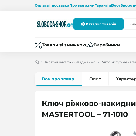
Оплата і доставка
Про магазин
Гарантія
Блог
Зворотн
Каталог товарів
Товари зі знижкою
Виробники
Інструмент та обладнання
Автоінструмент т
Все про товар
Опис
Характе
Ключ ріжково-накидний
MASTERTOOL – 71-1010