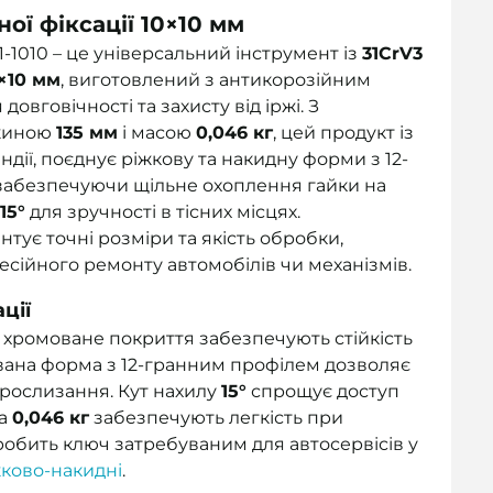
ої фіксації 10×10 мм
-1010 – це універсальний інструмент із
31CrV3
×10 мм
, виготовлений з антикорозійним
вговічності та захисту від іржі. З
вжиною
135 мм
і масою
0,046 кг
, цей продукт із
ндії, поєднує ріжкову та накидну форми з 12-
 забезпечуючи щільне охоплення гайки на
15°
для зручності в тісних місцях.
нтує точні розміри та якість обробки,
сійного ремонту автомобілів чи механізмів.
ції
е хромоване покриття забезпечують стійкість
нована форма з 12-гранним профілем дозволяє
прослизання. Кут нахилу
15°
спрощує доступ
са
0,046 кг
забезпечують легкість при
3 робить ключ затребуваним для автосервісів у
жково-накидні
.