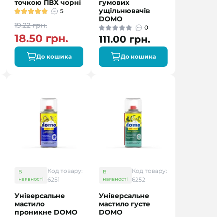
точкою ПВХ чорні
гумових
ущільнювачів
5
DOMO
19.22 грн.
0
18.50 грн.
111.00 грн.
До кошика
До кошика
Код товару:
Код товару:
В
В
наявності
6251
наявності
6252
Універсальне
Універсальне
мастило
мастило густе
проникне DOMO
DOMO