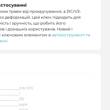
астосуванні
зик травм від прокручування, а 31CrV3-
без деформацій. Цей ключ підходить для
ість і зручність, що робить його
в і домашніх користувачів. Новий і
ане ключовим елементом в
автоінструменті та
анні
.
DIN 3113
1
135
Індія
0.046