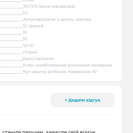
31CrV3-(хром-ванадієва)
Ні
Антикорозійне з хрому, матове
12 граней
10
10
10×10
Новий
Двосторонній
Ключ комбінований ріжковий-накидний
Кут нахилу робочих поверхонь 15°
+ Додати відгук
, станьте першим, залиште свій відгук.