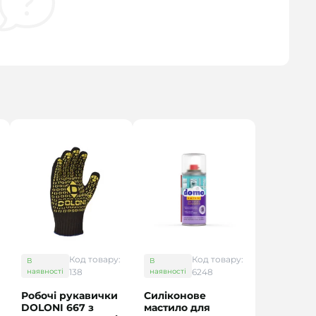
Код товару:
Код товару:
В
В
наявності
138
наявності
6248
Робочі рукавички
Силіконове
DOLONI 667 з
мастило для