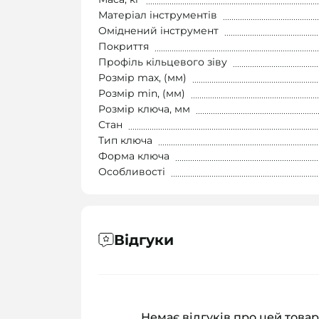
Матеріал інструментів
Оміднений інструмент
Покриття
Профіль кільцевого зіву
Розмір max, (мм)
Розмір min, (мм)
Розмір ключа, мм
Стан
Тип ключа
Форма ключа
Особливості
Відгуки
Немає відгуків про цей товар