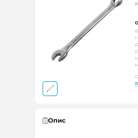
В
О
В
Г
Д
К
М
М
О
В
Опис