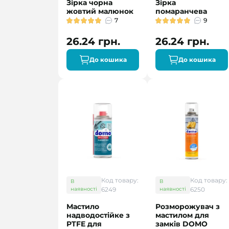
Зірка чорна
Зірка
жовтий малюнок
помаранчева
7
9
26.24 грн.
26.24 грн.
До кошика
До кошика
Код товару:
Код товару:
В
В
наявності
6249
наявності
6250
Мастило
Розморожувач з
надводостійке з
мастилом для
PTFE для
замків DOMO