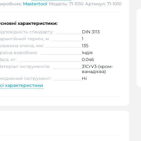
иробник:
Mastertool
Модель: 71-1010
Артикул: 71-1010
сновні характеристики:
ідповідність стандарту:
DIN 3113
арантійний термін, м:
1
овжина ключа, мм:
135
раїна виробник:
Індія
аса, кг:
0.046
атеріал інструментів:
31CrV3-(хром-
ванадієва)
міднений інструмент:
Ні
сі характеристики