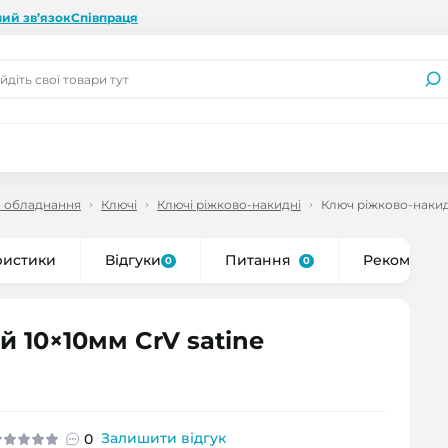
ий зв’язок
Співпраця
а обладнання
Ключі
Ключі ріжково-накидні
Ключ ріжково-накид
ристики
Відгуки
Питання
Рекоменду
0
0
 10×10мм CrV satine
Залишити відгук
0