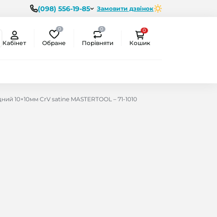
(098) 556-19-85
Замовити дзвінок
0
0
0
Обране
Порівняти
Кабінет
Кошик
ний 10×10мм CrV satine MASTERTOOL – 71-1010
ємо