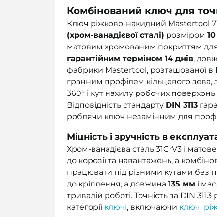
Комбінований ключ для точн
Ключ ріжково-накидний Mastertool 71
(хром-ванадієвої сталі)
розміром
10
матовим хромованим покриттям для до
гарантійним терміном 14 днів
, до
фабрики Mastertool, розташованої в І
гранним профілем кільцевого зева,
360° і кут нахилу робочих поверхонь
Відповідність стандарту
DIN 3113
гара
роблячи ключ незамінним для профе
Міцність і зручність в експлуата
Хром-ванадієва сталь 31CrV3 і матов
до корозії та навантажень, а комбі
працювати під різними кутами без 
до кріплення, а довжина
135 мм
і ма
тривалій роботі. Точність за DIN 311
категорії
ключі
, включаючи
ключі рі