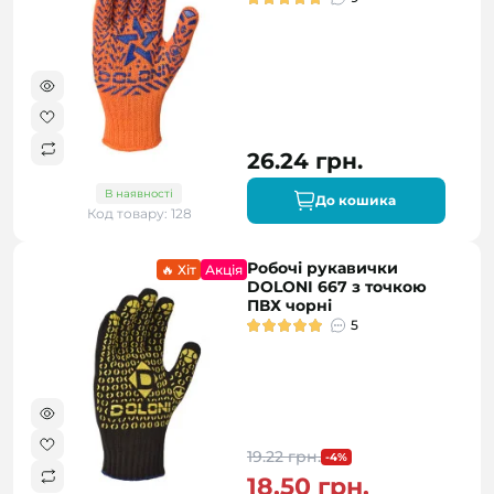
26.24 грн.
В наявності
До кошика
Код товару: 128
Робочі рукавички
🔥 Хіт
Акція
DOLONI 667 з точкою
ПВХ чорні
5
19.22 грн.
-4%
18.50 грн.