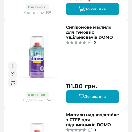
В наявності
До кошика
Код товару: 138
Силіконове мастило
для гумових
ущільнювачів DOMO
0
111.00 грн.
В наявності
До кошика
Код товару: 6248
Мастило надводостійке
з PTFE для
підшипників DOMO
0