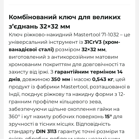
Комбінований ключ для великих
з’єднань 32×32 мм
Ключ ріжково-накидний Mastertool 71-1032 – це
універсальний інструмент із
31CrV3 (хром-
ванадієвої сталі)
розміром
32×32 мм
,
виготовлений з антикорозійним матовим
хромованим покриттям для довговічності та
захисту від іржі. З
гарантійним терміном 14
днів
, довжиною
350 мм
і масою
0,543 кг
, цей
продукт із фабрики Mastertool, розташованої в
Індії, поєднує ріжкову та накидну форми з 12-
гранним профілем кільцевого зева,
забезпечуючи щільне охоплення гайки на
360° і кут нахилу робочих поверхонь
15°
для
зручності в тісних місцях. Відповідність
стандарту
DIN 3113
гарантує точні розміри та
якість обробки, роблячи ключ незамінним