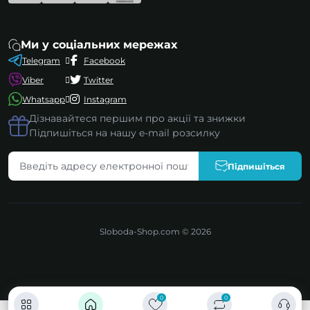
Ми у соціальних мережах
Telegram
Facebook
Viber
Twitter
Whatsapp
Instagram
Дізнавайтеся першим про акції та знижки
Підпишіться на нашу e-mail розсилку
Підпишіться
Sloboda-Shop.com © 2026
0
0