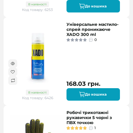
В наявності
До кошика
Код товару: 6253
Універсальне мастило-
спрей проникаюче
XADO 300 ml
0
168.03 грн.
В наявності
До кошика
Код товару: 6426
Робочі трикотажні
рукавички 5 чорні з
ПВХ точкою
1