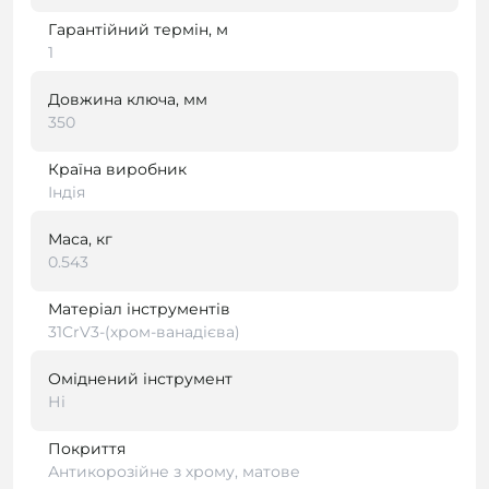
Гарантійний термін, м
1
Довжина ключа, мм
350
Країна виробник
Індія
Маса, кг
0.543
Матеріал інструментів
31CrV3-(хром-ванадієва)
Оміднений інструмент
Ні
Покриття
Антикорозійне з хрому, матове