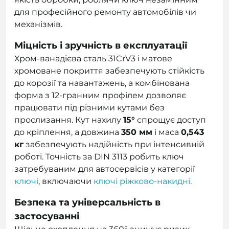
для професійного ремонту автомобілів чи
механізмів.
Міцність і зручність в експлуатації
Хром-ванадієва сталь 31CrV3 і матове
хромоване покриття забезпечують стійкість
до корозії та навантажень, а комбінована
форма з 12-гранним профілем дозволяє
працювати під різними кутами без
прослизання. Кут нахилу
15°
спрощує доступ
до кріплення, а довжина
350 мм
і маса
0,543
кг
забезпечують надійність при інтенсивній
роботі. Точність за DIN 3113 робить ключ
затребуваним для автосервісів у категорії
ключі
, включаючи
ключі ріжково-накидні
.
Безпека та універсальність в
застосуванні