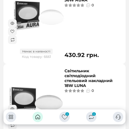
36W AURA
0
Немає в наявності
430.92 грн.
Код товару: 6661
Світильник
світлодіодний
стельовий накладний
18W LUNA
0
0
0