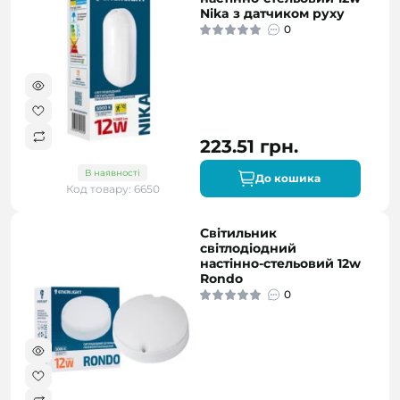
Nika з датчиком руху
0
223.51 грн.
В наявності
До кошика
Код товару: 6650
Світильник
світлодіодний
настінно-стельовий 12w
Rondo
0