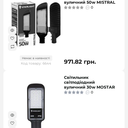
вуличний 50w MISTRAL
0
Немає в наявності
971.82 грн.
Код товару: 6644
Світильник
світлодіодний
вуличний 30w MOSTAR
0