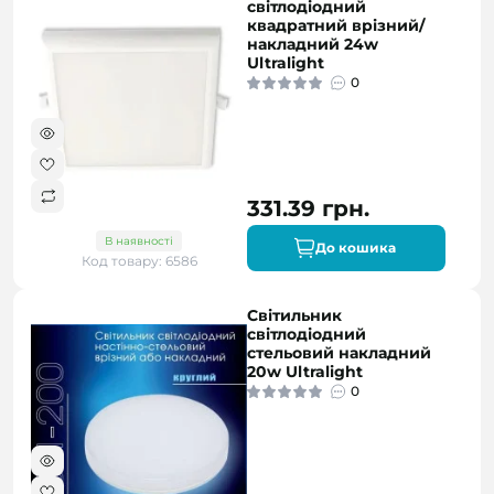
світлодіодний
квадратний врізний/
накладний 24w
Ultralight
0
331.39 грн.
В наявності
До кошика
Код товару: 6586
Світильник
світлодіодний
стельовий накладний
20w Ultralight
0