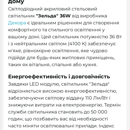
дому
Світлодіодний акриловий стельовий
світильник
"Зельда" 36W
від виробника
Декора
є ідеальним рішенням для створення
комфортного та стильного освітлення у
вашому домі. Цей світильник потужністю 36 Вт
і з нейтральним світлом (4100 К) забезпечує
м'яке, рівномірне освітлення, яке чудово
підійде для будь-яких житлових приміщень,
таких як вітальня, спальня або кухня.
Енергоефективність і довговічність
Завдяки LED модулю, світильник "Зельда"
відрізняється високою енергоефективністю,
забезпечуючи світлову віддачу 110 Лм/Вт і
знижуючи витрати на електроенергію. Термін
служби світильника становить до 50 000
годин, що позбавить вас від необхідності
часто міняти освітлювальні прилади. Індекс