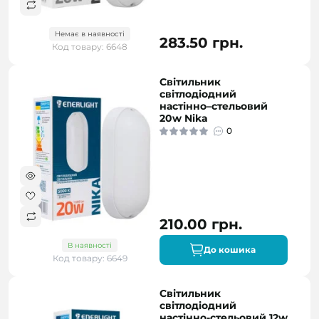
Немає в наявності
283.50 грн.
Код товару: 6648
Світильник
світлодіодний
настінно–стельовий
20w Nika
0
210.00 грн.
В наявності
До кошика
Код товару: 6649
Світильник
світлодіодний
настінно-стельовий 12w