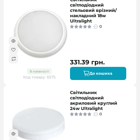
світлодіодний
стельовий врізний/
накладний 18w
Ultralight
0
331.39 грн.
В наявності
До кошика
Код товару: 6575
Світильник
світлодіодний
акриловий круглий
24w Ultralight
0