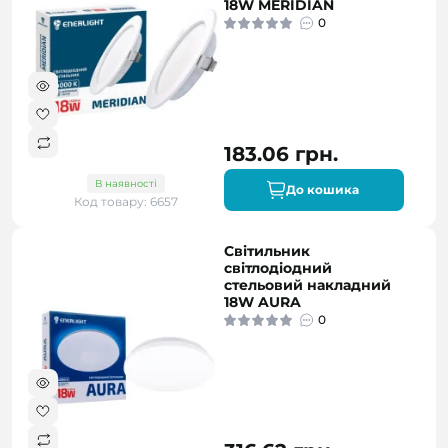
18W MERIDIAN
0
183.06 грн.
В наявності
До кошика
Код товару: 6657
Світильник
світлодіодний
стельовий накладний
18W AURA
0