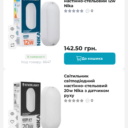
настінно-стельовий 12w
Nika
0
142.50 грн.
В наявності
До кошика
Код товару: 6647
Світильник
світлодіодний
настінно–стельовий
20w Nika з датчиком
руху
0