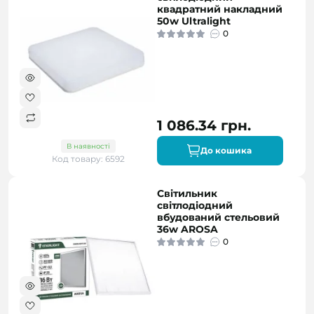
квадратний накладний
50w Ultralight
0
1 086.34 грн.
В наявності
До кошика
Код товару: 6592
Світильник
світлодіодний
вбудований стельовий
36w AROSA
0