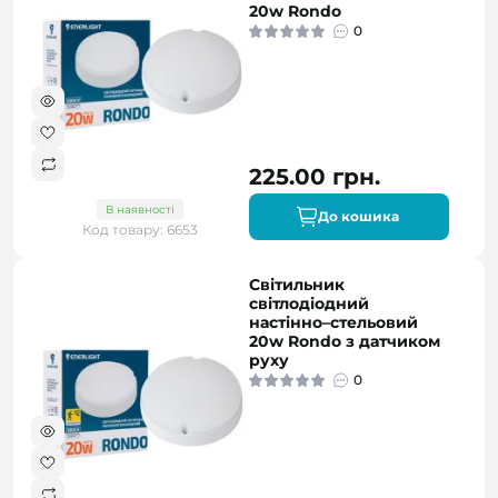
20w Rondo
0
225.00 грн.
В наявності
До кошика
Код товару: 6653
Світильник
світлодіодний
настінно–стельовий
20w Rondo з датчиком
руху
0