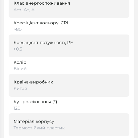
Клас енергоспоживання
A++, А+, A
Коефіцієнт кольору, CRI
>80
Коефіцієнт потужності, PF
>0,5
Колір
Білий
Країна-виробник
Китай
Кут розсіювання (°)
120
Матеріал корпусу
Термостійкий пластик