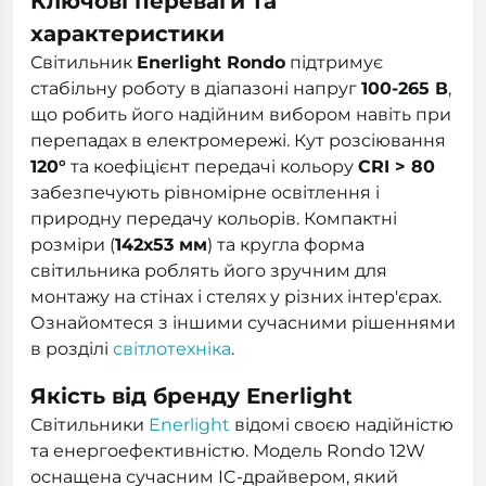
Ключові переваги та
характеристики
Світильник
Enerlight Rondo
підтримує
стабільну роботу в діапазоні напруг
100-265 В
,
що робить його надійним вибором навіть при
перепадах в електромережі. Кут розсіювання
120°
та коефіцієнт передачі кольору
CRI > 80
забезпечують рівномірне освітлення і
природну передачу кольорів. Компактні
розміри (
142х53 мм
) та кругла форма
світильника роблять його зручним для
монтажу на стінах і стелях у різних інтер'єрах.
Ознайомтеся з іншими сучасними рішеннями
в розділі
світлотехніка
.
Якість від бренду Enerlight
Світильники
Enerlight
відомі своєю надійністю
та енергоефективністю. Модель Rondo 12W
оснащена сучасним IC-драйвером, який