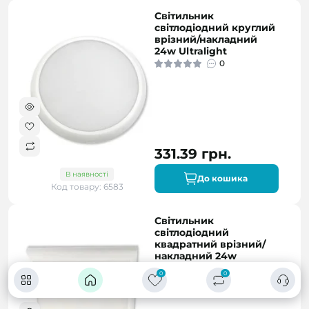
Світильник
світлодіодний круглий
врізний/накладний
24w Ultralight
0
331.39 грн.
В наявності
До кошика
Код товару: 6583
Світильник
світлодіодний
квадратний врізний/
накладний 24w
Ultralight
0
0
0