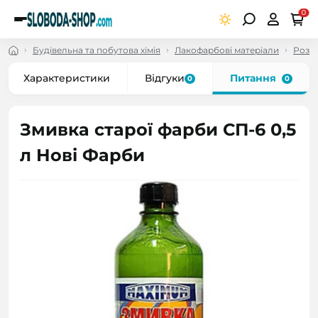
0
Будівельна та побутова хімія
Лакофарбові матеріали
Розч
Характеристики
Відгуки
Питання
0
0
Змивка старої фарби СП-6 0,5
л Нові Фарби