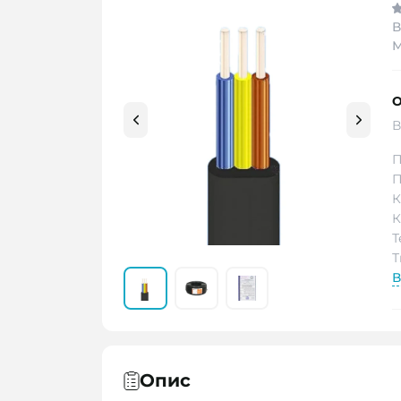
В
М
О
В
П
П
К
К
Т
Т
В
Опис