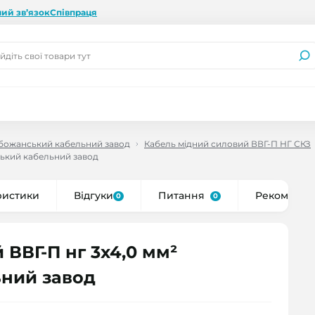
ий зв’язок
Співпраця
божанський кабельний завод
Кабель мідний силовий ВВГ-П НГ СКЗ
ський кабельний завод
ристики
Відгуки
Питання
Рекоменду
0
0
ВВГ-П нг 3x4,0 мм²
ний завод