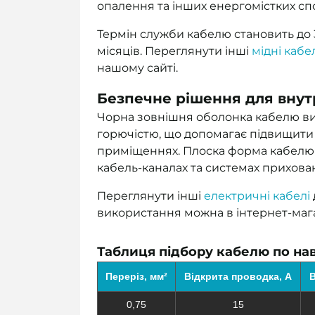
опалення та інших енергомістких сп
Термін служби кабелю становить до 3
місяців. Переглянути інші
мідні кабе
нашому сайті.
Безпечне рішення для внут
Чорна зовнішня оболонка кабелю ви
горючістю, що допомагає підвищити
приміщеннях. Плоска форма кабелю 
кабель-каналах та системах прихова
Переглянути інші
електричні кабелі
використання можна в інтернет-мага
Таблиця підбору кабелю по нав
Переріз, мм²
Відкрита проводка, А
В
0,75
15