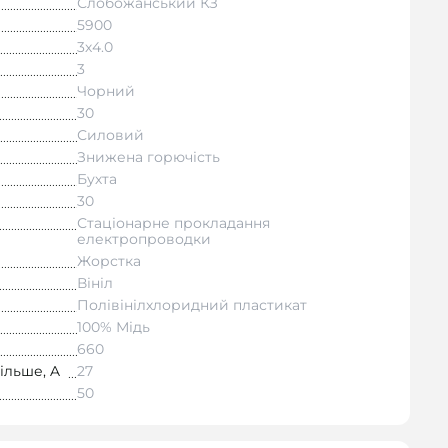
Слобожанський КЗ
5900
3х4.0
3
Чорний
30
Силовий
Знижена горючість
Бухта
30
Стаціонарне прокладання
електропроводки
Жорстка
Вініл
Полівінілхлоридний пластикат
100% Мідь
660
ільше, A
27
50