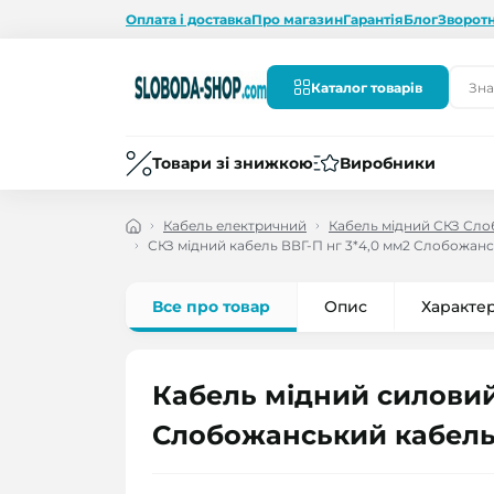
Оплата і доставка
Про магазин
Гарантія
Блог
Зворотн
Каталог товарів
Товари зі знижкою
Виробники
Кабель електричний
Кабель мідний СКЗ Сло
СКЗ мідний кабель ВВГ-П нг 3*4,0 мм2 Слобожан
Все про товар
Опис
Характе
Кабель мідний силовий 
Слобожанський кабель