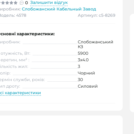
Залишити відгук
0
иробник:
Слобожанский Кабельный Завод
одель: 4578
Артикул: с5-8269
сновні характеристики:
иробник:
Слобожанський
КЗ
отужність, Вт:
5900
еретин, мм² :
3х4.0
ількість жил:
3
олір:
Чорний
ермін служби, років:
30
ип дроту:
Силовий
сі характеристики