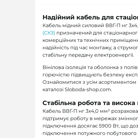
Надійний кабель для стаці
Кабель мідний силовий ВВГ-П нг 3x4
(СКЗ)
призначений для стаціонарног
комерційних та технічних приміщен
надійність під час монтажу, а струмо
стабільну передачу електроенергії.
Вінілова ізоляція та оболонка з пол
горючістю підвищують безпеку експл
Ознайомитися з усім асортиментом
каталозі Sloboda-shop.com.
Стабільна робота та висока
Кабель ВВГ-П нг 3x4,0 мм² розрахов
підтримує роботу в мережах змінног
підключення досягає 5900 Вт, що до
підключення потужного побутового 