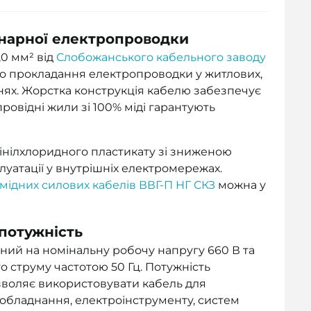
онарної електропроводки
,0 мм² від
Слобожанського кабельного заводу
о прокладання електропроводки у житлових,
нях. Жорстка конструкція кабелю забезпечує
провідні жили зі 100% міді гарантують
івінілхлоридного пластикату зі зниженою
уатації у внутрішніх електромережах.
мідних силових кабелів ВВГ-П НГ СКЗ
можна у
 потужність
аний на номінальну робочу напругу 660 В та
о струму частотою 50 Гц. Потужність
зволяє використовувати кабель для
обладнання, електроінструменту, систем