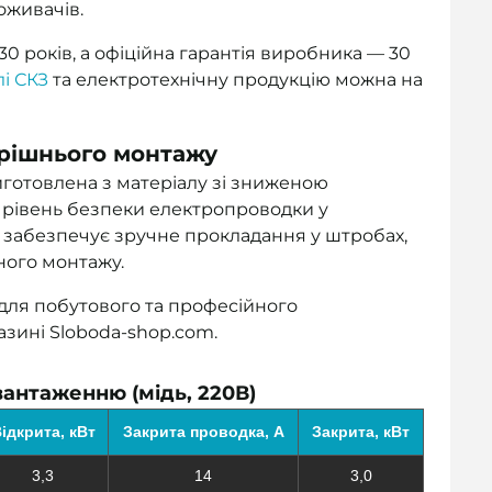
оживачів.
0 років, а офіційна гарантія виробника — 30
лі СКЗ
та електротехнічну продукцію можна на
рішнього монтажу
готовлена з матеріалу зі зниженою
 рівень безпеки електропроводки у
забезпечує зручне прокладання у штробах,
ного монтажу.
для побутового та професійного
зині Sloboda-shop.com.
антаженню (мідь, 220В)
ідкрита, кВт
Закрита проводка, А
Закрита, кВт
3,3
14
3,0