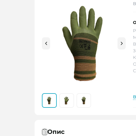
В
О
Р
М
В
З
К
О
С
В
Опис