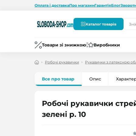
Оплата і доставка
Про магазин
Гарантія
Блог
Зворотн
Каталог товарів
Товари зі знижкою
Виробники
Робочі рукавички
Рукавички з латексною о
Все про товар
Опис
Характе
Робочі рукавички стре
зелені р. 10