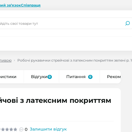
ий зв’язок
Співпраця
бливою
Робочі рукавички стрейчові з латексним покриттям зелені р. 
ристики
Відгуки
Питання
Рекоменду
0
0
йчові з латексним покриттям
Залишити відгук
0