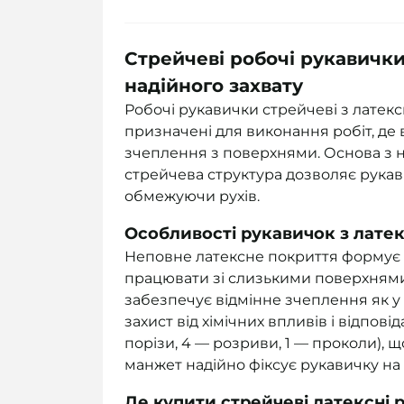
Стрейчеві робочі рукавичк
надійного захвату
Робочі рукавички стрейчеві з латекс
призначені для виконання робіт, де в
зчеплення з поверхнями. Основа з н
стрейчева структура дозволяє рукав
обмежуючи рухів.
Особливості рукавичок з лате
Неповне латексне покриття формує 
працювати зі слизькими поверхнями
забезпечує відмінне зчеплення як у с
захист від хімічних впливів і відпов
порізи, 4 — розриви, 1 — проколи), щ
манжет надійно фіксує рукавичку на з
Де купити стрейчеві латексні 