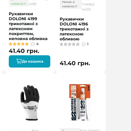
Немає в
наявності
4199
товару:
наявності
4402
Рукавички
DOLONI 4199
Рукавички
трикотажні з
DOLONI 4196
латексним
трикотажні з
покриттям,
латексною
неповна обливка
обливою
4
1
41.40 грн.
До кошика
41.40 грн.
Код
Код товару:
В