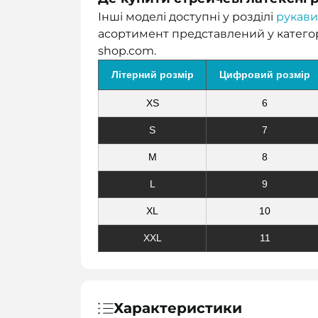
Інші моделі доступні у розділі
рукави
асортимент представлений у катего
shop.com.
Літерний розмір
Цифровий розмір
XS
6
S
7
M
8
L
9
XL
10
XXL
11
Характеристики