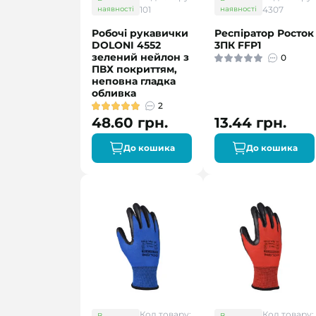
наявності
101
наявності
4307
Робочі рукавички
Респіратор Росток
DOLONI 4552
3ПК FFP1
зелений нейлон з
0
ПВХ покриттям,
неповна гладка
обливка
2
48.60 грн.
13.44 грн.
До кошика
До кошика
Код товару:
Код товару:
В
В