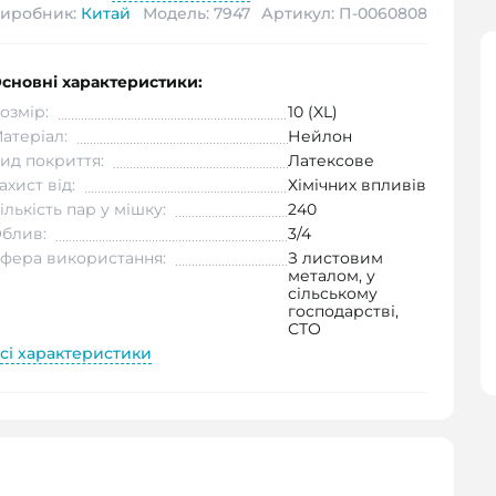
иробник:
Китай
Модель: 7947
Артикул: П-0060808
сновні характеристики:
озмір:
10 (XL)
атеріал:
Нейлон
ид покриття:
Латексове
ахист від:
Хімічних впливів
ількість пар у мішку:
240
блив:
3/4
фера використання:
З листовим
металом, у
сільському
господарстві,
СТО
сі характеристики