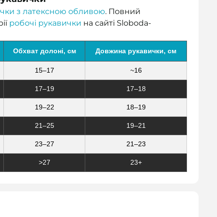
чки з латексною обливою
. Повний
рії
робочі рукавички
на сайті Sloboda-
Обхват долоні, см
Довжина рукавички, см
15–17
~16
17–19
17–18
19–22
18–19
21–25
19–21
23–27
21–23
>27
23+