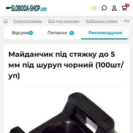
0
Електротовари
Все для монтажу
Кабельна стяжка
Майд
Відгуки
Питання
Рекомендуємо
0
0
Майданчик під стяжку до 5
мм під шуруп чорний (100шт/
уп)