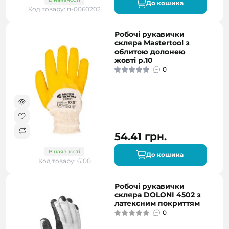
До кошика
Код товару: п-0060202
Робочі рукавички
скляра Mastertool з
облитою долонею
жовті р.10
0
54.41 грн.
В наявності
До кошика
Код товару: 6100
Робочі рукавички
скляра DOLONI 4502 з
латексним покриттям
0