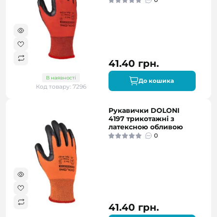
41.40 грн.
В наявності
До кошика
Код товару: 7296
Рукавички DOLONI
4197 трикотажні з
латексною обливою
0
41.40 грн.