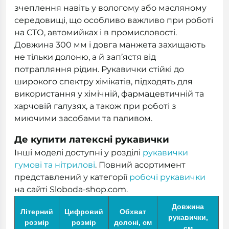
зчеплення навіть у вологому або масляному
середовищі, що особливо важливо при роботі
на СТО, автомийках і в промисловості.
Довжина 300 мм і довга манжета захищають
не тільки долоню, а й зап’ястя від
потрапляння рідин. Рукавички стійкі до
широкого спектру хімікатів, підходять для
використання у хімічній, фармацевтичній та
харчовій галузях, а також при роботі з
миючими засобами та паливом.
Де купити латексні рукавички
Інші моделі доступні у розділі
рукавички
гумові та нітрилові
. Повний асортимент
представлений у категорії
робочі рукавички
на сайті Sloboda-shop.com.
Довжина
Літерний
Цифровий
Обхват
рукавички,
розмір
розмір
долоні, см
см