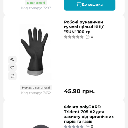
В наявності
До кошика
Код товару: 7297
Робочі рукавички
гумові щільні КЩС
"SUN" 100 гр
0
Немає в наявності
45.90 грн.
Код товару: 7632
Фільтр polyGARD
Trident 705 А2 для
захисту від органічних
парів та газів
0