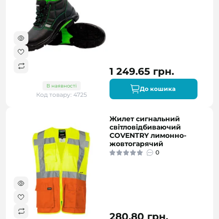
1 249.65 грн.
В наявності
До кошика
Код товару: 4725
Жилет сигнальний
світловідбиваючий
COVENTRY лимонно-
жовтогарячий
0
280.80 грн.