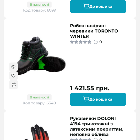
В наявності
До кошика
Код товару: 6099
Робочі шкіряні
черевики TORONTO
WINTER
0
1 421.55 грн.
В наявності
До кошика
Код товару: 6540
Рукавички DOLONI
4194 трикотажні з
латексним покриттям,
неповна облива
0