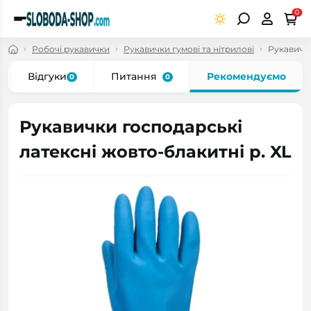
0
Робочі рукавички
Рукавички гумові та нітрилові
Рукавички
Відгуки
Питання
Рекомендуємо
0
0
Рукавички господарські
латексні жовто-блакитні р. XL