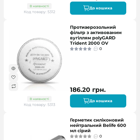
В наявності
До кошика
Код товару: 5312
Протиаерозольний
фільтр з активованим
вугіллям polyGARD
Trident 2000 OV
0
186.20 грн.
В наявності
До кошика
Код товару: 5313
Герметик силіконовий
нейтральний Belife 600
мл сірий
0