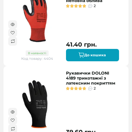
неповна облива
2
41.40 грн.
В наявності
До кошика
Код товару: 4404
Рукавички DOLONI
4189 трикотажні з
латексним покриттям
2