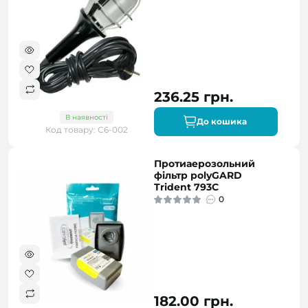
236.25 грн.
В наявності
До кошика
Код товару: С6-002
Протиаерозольний
фільтр polyGARD
Trident 793С
0
182.00 грн.