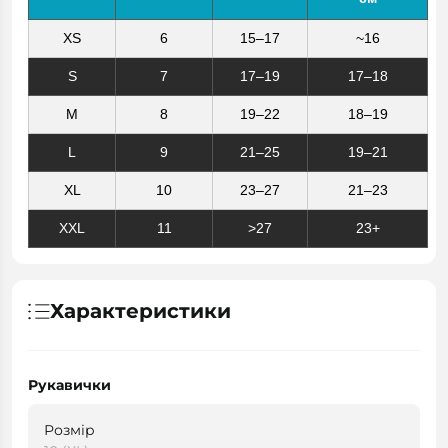
XS
6
15–17
~16
S
7
17–19
17–18
M
8
19–22
18–19
L
9
21–25
19–21
XL
10
23–27
21–23
XXL
11
>27
23+
Характеристики
Рукавички
Розмір