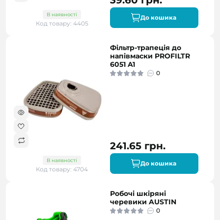
39.60 грн.
В наявності
До кошика
Код товару: 4405
Фільтр-трапеція до
напівмаски PROFILTR
6051 A1
0
241.65 грн.
В наявності
До кошика
Код товару: 4704
Робочі шкіряні
черевики AUSTIN
0