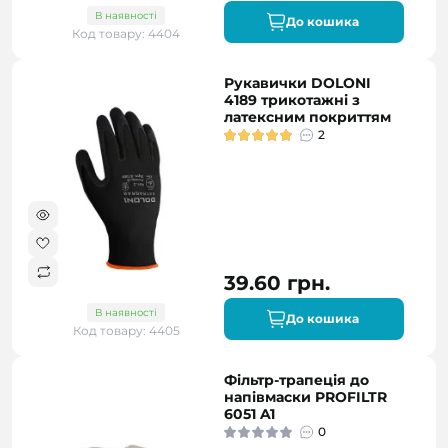
В наявності
До кошика
Код товару: 4404
Рукавички DOLONI
4189 трикотажні з
латексним покриттям
2
39.60 грн.
В наявності
До кошика
Код товару: 4405
Фільтр-трапеція до
напівмаски PROFILTR
6051 A1
0