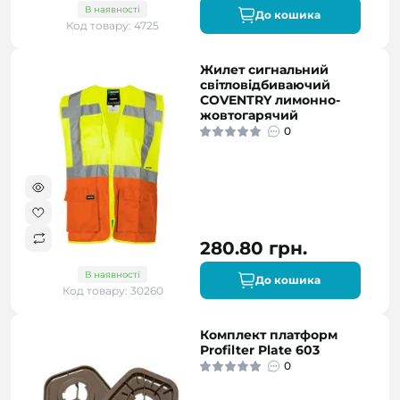
В наявності
До кошика
Код товару: 4725
Жилет сигнальний
світловідбиваючий
COVENTRY лимонно-
жовтогарячий
0
280.80 грн.
В наявності
До кошика
Код товару: 30260
Комплект платформ
Profilter Plate 603
0