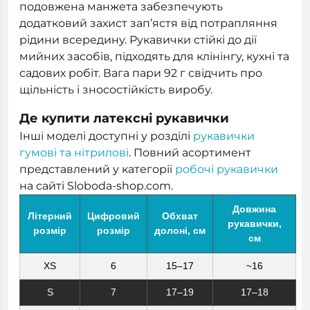
подовжена манжета забезпечують
додатковий захист зап’ястя від потрапляння
рідини всередину. Рукавички стійкі до дії
мийних засобів, підходять для клінінгу, кухні та
садових робіт. Вага пари 92 г свідчить про
щільність і зносостійкість виробу.
Де купити латексні рукавички
Інші моделі доступні у розділі
рукавички
гумові та нітрилові
. Повний асортимент
представлений у категорії
робочі рукавички
на сайті Sloboda-shop.com.
Довжина
Літерний
Цифровий
Обхват
рукавички,
розмір
розмір
долоні, см
см
XS
6
15–17
~16
S
7
17–19
17–18