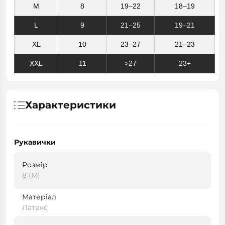
M
8
19–22
18–19
L
9
21–25
19–21
XL
10
23–27
21–23
XXL
11
>27
23+
Характеристики
Рукавички
Розмір
8 (M)
Матеріал
Латекс