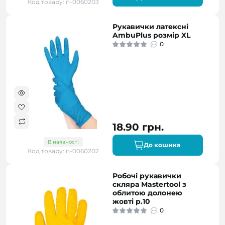
Код товару: п-0060203
Рукавички латексні
AmbuPlus розмір XL
0
18.90 грн.
В наявності
До кошика
Код товару: п-0060202
Робочі рукавички
скляра Mastertool з
облитою долонею
жовті р.10
0