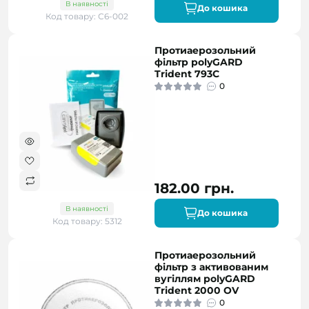
В наявності
До кошика
Код товару: С6-002
Протиаерозольний
фільтр polyGARD
Trident 793С
0
182.00 грн.
В наявності
До кошика
Код товару: 5312
Протиаерозольний
фільтр з активованим
вугіллям polyGARD
Trident 2000 OV
0