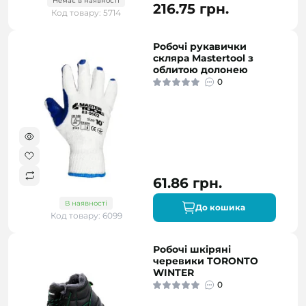
Немає в наявності
216.75 грн.
Код товару: 5714
Робочі рукавички
скляра Mastertool з
облитою долонею
0
61.86 грн.
В наявності
До кошика
Код товару: 6099
Робочі шкіряні
черевики TORONTO
WINTER
0