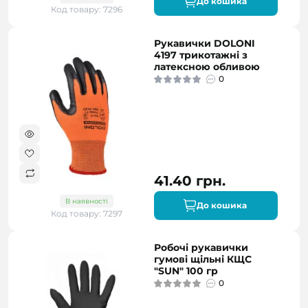
До кошика
Код товару: 7296
Рукавички DOLONI
4197 трикотажні з
латексною обливою
0
41.40 грн.
В наявності
До кошика
Код товару: 7297
Робочі рукавички
гумові щільні КЩС
"SUN" 100 гр
0