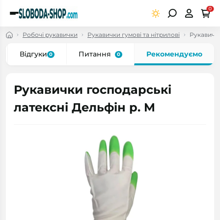
0
Робочі рукавички
Рукавички гумові та нітрилові
Рукавички
Відгуки
Питання
Рекомендуємо
0
0
Рукавички господарські
латексні Дельфін р. M