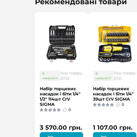
Рекомендовані товари
Код товару:
Код товару:
В
В
наявності
6730
наявності
6731
Набір торцевих
Набір торцевих
насадок і біти 1/4"
насадок і біти 1/4"
1/2" 114шт CrV
39шт CrV SIGMA
SIGMA
0
0
3 570.00 грн.
1 107.00 грн.