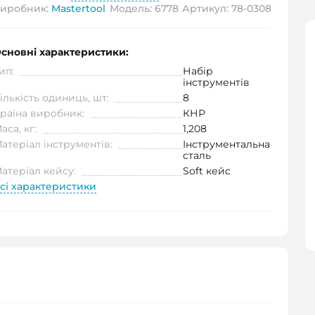
иробник:
Mastertool
Модель: 6778
Артикул: 78-0308
сновні характеристики:
ип:
Набір
інструментів
ількість одиниць, шт:
8
раїна виробник:
КНР
аса, кг:
1,208
атеріал інструментів:
Інструментальна
сталь
атеріал кейсу:
Soft кейс
сі характеристики