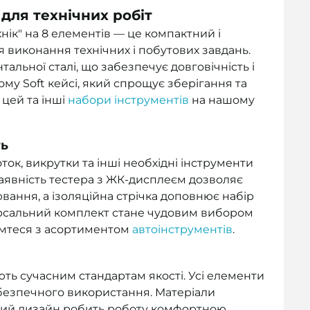
 для технічних робіт
нік" на 8 елементів — це компактний і
 виконання технічних і побутових завдань.
альної сталі, що забезпечує довговічність і
ому Soft кейсі, який спрощує зберігання та
цей та інші
набори інструментів
на нашому
ть
ок, викрутки та інші необхідні інструменти
аявність тестера з ЖК-дисплеєм дозволяє
вання, а ізоляційна стрічка доповнює набір
ерсальний комплект стане чудовим вибором
йомтеся з асортиментом
автоінструментів
.
ь сучасним стандартам якості. Усі елементи
 безпечного використання. Матеріали
чний дизайн робить роботу комфортною.