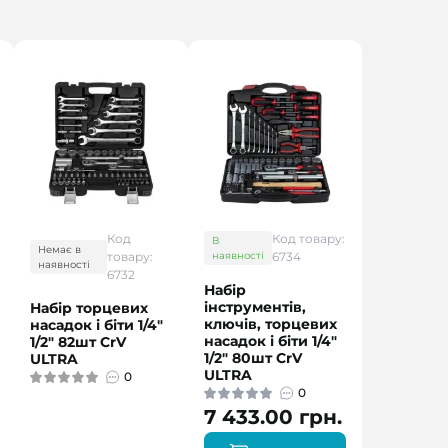
Код
Код товару:
В
Немає в
товару:
наявності
6734
наявності
6732
Набір
інструментів,
Набір торцевих
ключів, торцевих
насадок і біти 1/4"
насадок і біти 1/4"
1/2" 82шт CrV
1/2" 80шт CrV
ULTRA
ULTRA
0
0
7 433.00 грн.