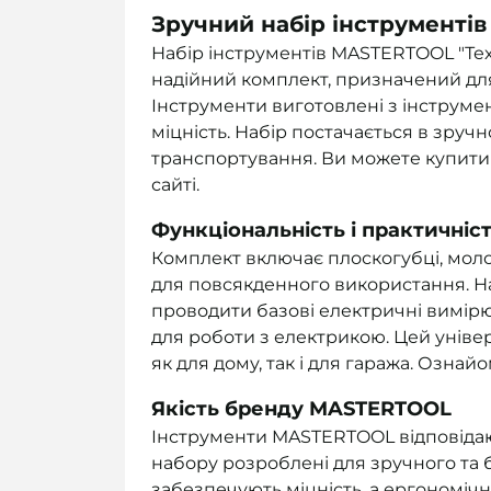
Зручний набір інструментів
Набір інструментів MASTERTOOL "Тех
надійний комплект, призначений для
Інструменти виготовлені з інструмент
міцність. Набір постачається в зручн
транспортування. Ви можете купити 
сайті.
Функціональність і практичніс
Комплект включає плоскогубці, молот
для повсякденного використання. Н
проводити базові електричні вимірю
для роботи з електрикою. Цей унів
як для дому, так і для гаража. Озна
Якість бренду MASTERTOOL
Інструменти MASTERTOOL відповідают
набору розроблені для зручного та
забезпечують міцність, а ергономі