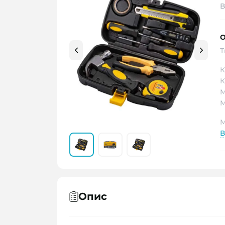
В
О
Т
К
К
М
М
М
В
Опис