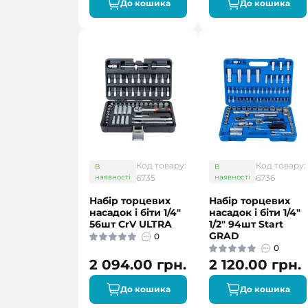
До кошика
До кошика
Код товару:
Код товару:
В
В
наявності
6735
наявності
6736
Набір торцевих
Набір торцевих
насадок і біти 1/4"
насадок і біти 1/4"
56шт CrV ULTRA
1/2" 94шт Start
GRAD
0
0
2 094.00 грн.
2 120.00 грн.
До кошика
До кошика