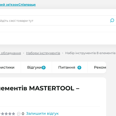
ий зв’язок
Співпраця
а обладнання
Набори інструментів
Набір інструментів 8 елементі
ристики
Відгуки
Питання
Рекоменду
0
0
елементів MASTERTOOL –
Залишити відгук
0