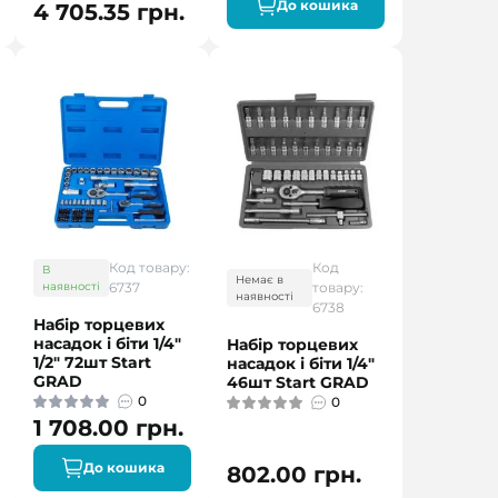
До кошика
4 705.35 грн.
Код товару:
Код
В
Немає в
наявності
6737
товару:
наявності
6738
Набір торцевих
насадок і біти 1/4"
Набір торцевих
1/2" 72шт Start
насадок і біти 1/4"
GRAD
46шт Start GRAD
0
0
1 708.00 грн.
До кошика
802.00 грн.