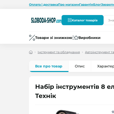
Оплата і доставка
Про магазин
Гарантія
Блог
Зворотн
Каталог товарів
Товари зі знижкою
Виробники
Інструмент та обладнання
Автоінструмент т
Все про товар
Опис
Характе
Набір інструментів 8 
Технік