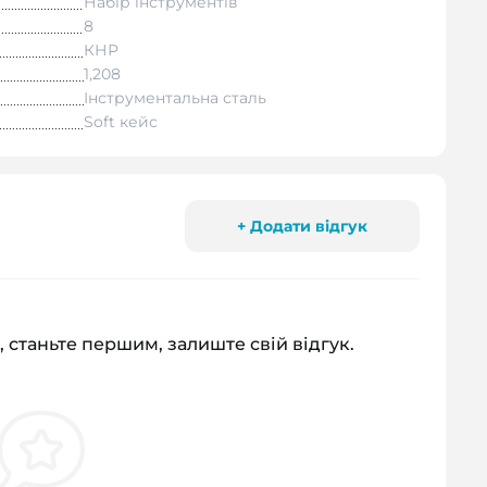
Набір інструментів
8
КНР
1,208
Інструментальна сталь
Soft кейс
+ Додати відгук
, станьте першим, залиште свій відгук.