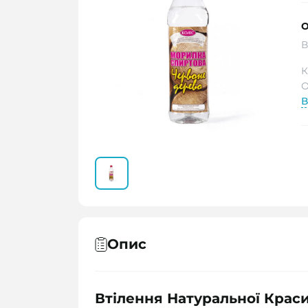
О
В
К
О
В
Опис
Втілення Натуральної Крас