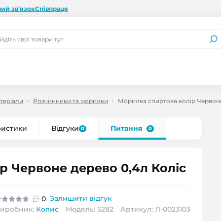
ий зв’язок
Співпраця
теріали
Розчинники та морилки
Морилка спиртова колір Червоне
ристики
Відгуки
Питання
0
0
р Червоне дерево 0,4л Коліс
Залишити відгук
0
иробник:
Колис
Модель: 5282
Артикул: Л-0023103