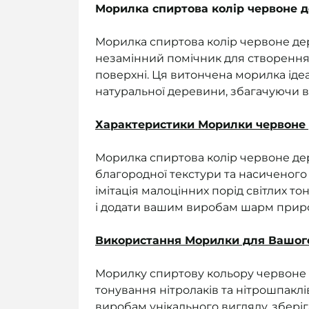
Морилка спиртова колір червоне де
Морилка спиртова колір червоне дере
незамінний помічник для створення у
поверхні. Ця витончена морилка іде
натуральної деревини, збагачуючи 
Характеристики Морилки червоне 
Морилка спиртова колір червоне де
благородної текстури та насиченого к
імітація малоцінних порід світлих т
і додати вашим виробам шарм приро
Використання Морилки для Вашого
Морилку спиртову кольору червоне 
тонування нітролаків та нітрошпакл
виробам унікального вигляду, збер