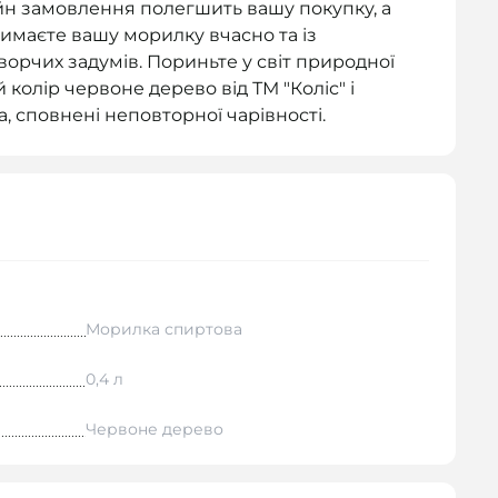
йн замовлення полегшить вашу покупку, а
римаєте вашу морилку вчасно та із
ворчих задумів. Пориньте у світ природної
колір червоне дерево від ТМ "Коліс" і
а, сповнені неповторної чарівності.
Морилка спиртова
0,4 л
Червоне дерево