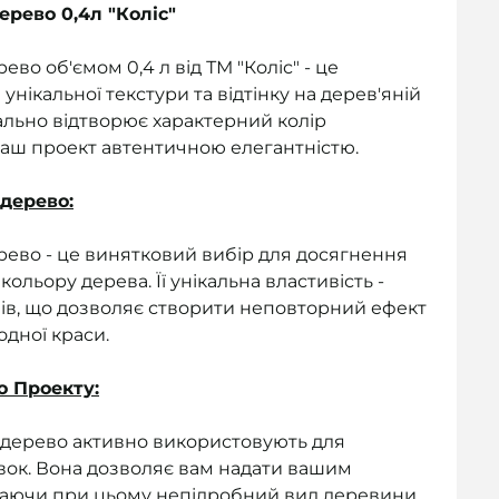
рево 0,4л "Коліс"
во об'ємом 0,4 л від ТМ "Коліс" - це
нікальної текстури та відтінку на дерев'яній
ально відтворює характерний колір
ваш проект автентичною елегантністю.
дерево:
рево - це винятковий вибір для досягнення
ольору дерева. Її унікальна властивість -
онів, що дозволяє створити неповторний ефект
дної краси.
 Проекту:
дерево активно використовують для
івок. Вона дозволяє вам надати вашим
ігаючи при цьому непідробний вид деревини.