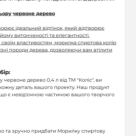
ьору
червоне дерево
орює ідеальний відтінок, який відтворює
йому витонченості та елегантності.
и своїм властивостям, морилка спиртова колір
ізні породи дерева, дозволяючи вам втілити
бір:
ервоне дерево 0,4 л від ТМ "Коліс", ви
 кожну деталь вашого проекту. Наш продукт
ь, що є невід'ємною частиною вашого творчого
ко та зручно придбати Морилку спиртову