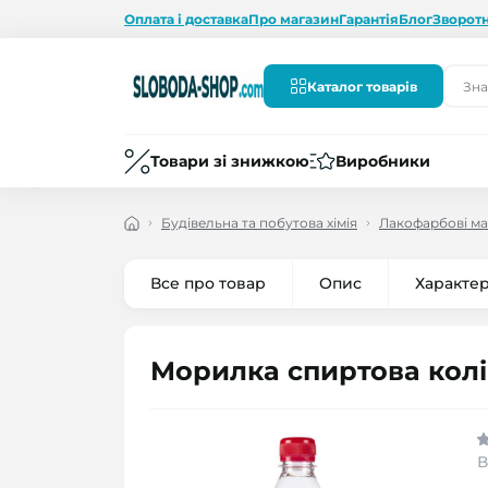
Оплата і доставка
Про магазин
Гарантія
Блог
Зворотн
Каталог товарів
Товари зі знижкою
Виробники
Будівельна та побутова хімія
Лакофарбові ма
Все про товар
Опис
Характе
Морилка спиртова колі
В