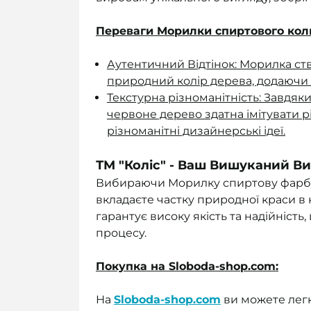
Переваги Морилки спиртового кол
Аутентичний Відтінок: Морилка ств
природний колір дерева, додаючи 
Текстурна різноманітність: Завдяк
червоне дерево здатна імітувати р
різноманітні дизайнерські ідеї.
ТМ "Коліс" - Ваш Вишуканий Ви
Вибираючи Морилку спиртову фарбу ч
вкладаєте частку природної краси в
гарантує високу якість та надійніст
процесу.
Покупка на Sloboda-shop.com:
На
Sloboda-shop.com
ви можете лег