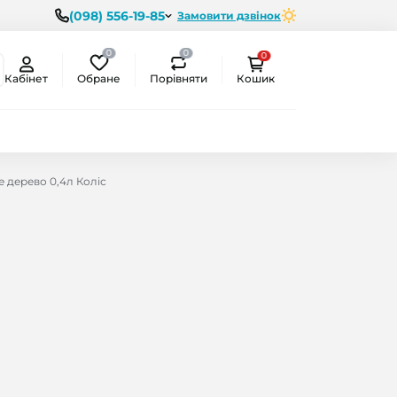
(098) 556-19-85
Замовити дзвінок
0
0
0
Обране
Порівняти
Кабінет
Кошик
 дерево 0,4л Коліс