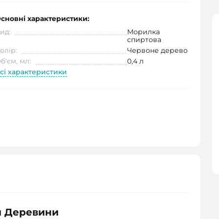
сновні характеристики:
ид:
Морилка
спиртова
олір:
Червоне дерево
б'єм, мл:
0,4 л
сі характеристики
и Деревини