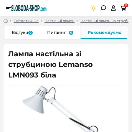
0
Світлотехніка
Настільні лампи
Настільні лампи на струбцін
Відгуки
Питання
Рекомендуємо
0
0
Лампа настільна зі
струбциною Lemanso
LMN093 біла