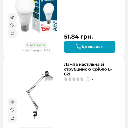
51.84 грн.
В наявності
До кошика
Код товару: 693
Лампа настільна зі
струбциною Срібло L-
621
3