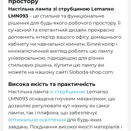
простору
Настільна лампа зі струбциною Lemanso
LMN093
– це стильне та функціональне
рішення для будь-якого робочого простору. Її
сучасний та елегантний дизайн прекрасно
доповнить інтер'єр вашого офісу, домашнього
кабінету чи навчальної кімнати. Білий колір і
мінімалістичний вигляд роблять цю лампу
універсальною, підходящою для різних
стильових рішень. Купити цю лампу ви
можете на нашому сайті Sloboda-shop.com.
Висока якість та практичність
Настільна лампа
зі струбциною
Lemanso
LMN093 оснащена гнучким механізмом, що
дозволяє регулювати кут нахилу як самої
лампи, так і плафона, що забезпечує
оптимальне освітлення
для будь-яких
завдань. Поєднання високої якості матеріалів і