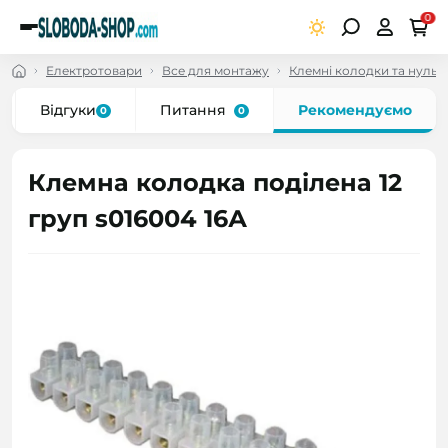
0
Електротовари
Все для монтажу
Клемні колодки та нульо
Відгуки
Питання
Рекомендуємо
0
0
Клемна колодка поділена 12
груп s016004 16А