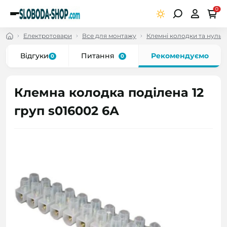
0
Електротовари
Все для монтажу
Клемні колодки та нульо
Відгуки
Питання
Рекомендуємо
0
0
Клемна колодка поділена 12
груп s016002 6А