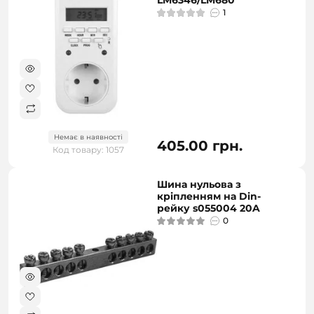
LM6346/LM680
1
Немає в наявності
405.00 грн.
Код товару: 1057
Шина нульова з
кріпленням на Din-
рейку s055004 20A
0