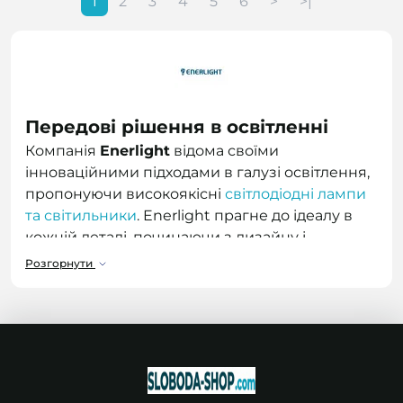
1
2
3
4
5
6
>
>|
Передові рішення в освітленні
Компанія
Enerlight
відома своїми
інноваційними підходами в галузі освітлення,
пропонуючи високоякісні
світлодіодні лампи
та світильники
. Enerlight прагне до ідеалу в
кожній деталі, починаючи з дизайну і
закінчуючи виробничими процесами, щоб
Розгорнути
забезпечити максимальну
енергоефективність і довгий термін служби
продукції. Всі товари проходять суворий
контроль якості, що гарантує їх відповідність
міжнародним стандартам і надійність в
експлуатації. У категорії
світлодіодна