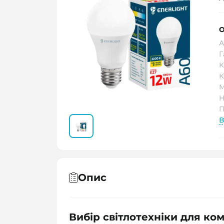
О
А
Г
К
К
М
Н
П
В
Опис
Вибір світлотехніки для ко