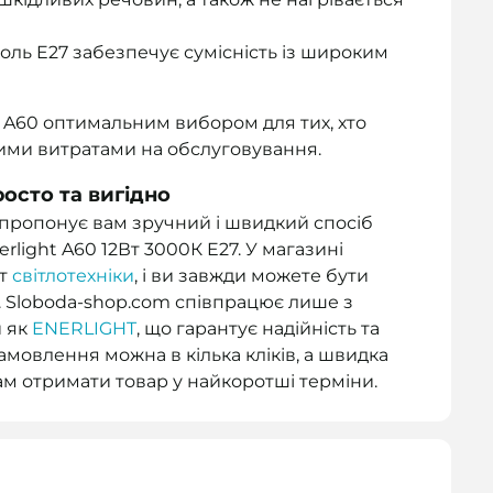
ль E27 забезпечує сумісність із широким
t A60 оптимальним вибором для тих, хто
ними витратами на обслуговування.
осто та вигідно
 пропонує вам зручний і швидкий спосіб
rlight A60 12Вт 3000К E27. У магазині
нт
світлотехніки
, і ви завжди можете бути
в. Sloboda-shop.com співпрацює лише з
 як
ENERLIGHT
, що гарантує надійність та
амовлення можна в кілька кліків, а швидка
вам отримати товар у найкоротші терміни.