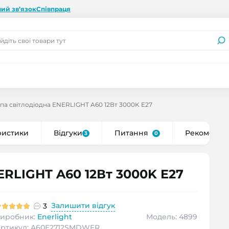
ий зв’язок
Співпраця
па світлодіодна ENERLIGHT A60 12Вт 3000K E27
ристики
Відгуки
Питання
Рекоменду
3
0
ERLIGHT A60 12Вт 3000K E27
Залишити відгук
3
иробник:
Enerlight
Модель: 4899
ртикул: A60E2712SMDWFR