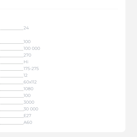
24
100
100 000
270
Ні
175-275
12
60x112
1080
100
3000
30 000
Е27
A60