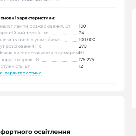
сновні характеристики:
налог лампи розжарювання, Вт:
100
арантійний термін, м:
24
ількість циклів увімк./вимк.:
100 000
ут розсіювання (°):
270
ожна використовувати з димером:
Ні
апруга мережі, В:
175-275
отужність, Вт:
12
сі характеристики
мфортного освітлення