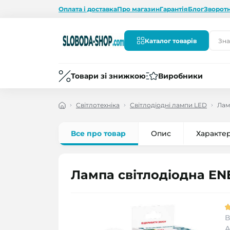
Оплата і доставка
Про магазин
Гарантія
Блог
Зворотн
Каталог товарів
Товари зі знижкою
Виробники
Світлотехніка
Світлодіодні лампи LED
Лам
Все про товар
Опис
Характе
Лампа світлодіодна EN
В
А