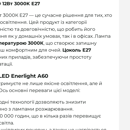
 12Вт 3000K E27
т 3000К E27 — це сучасне рішення для тих, хто
освітлення. Цей продукт із категорії
чністю та довговічністю, що робить його
я як у домашніх умовах, так і в офісах. Лампа
пературою 3000К
, що створює затишну
льш комфортним для очей.
Цоколь E27
ьних приладів, забезпечуючи простоту
тації.
LED Enerlight A60
римуєте не лише якісне освітлення, але й
Ось основні переваги цієї моделі:
одні технології дозволяють знизити
няно з лампами розжарювання.
 000 годин, що в кілька разів перевищує
вітла.
 шкідливих речовин, а також не нагрівається