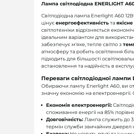
Лампа світлодіодна ENERLIGHT A60
Світлодіодна лампа Enerlight A60 12В
цінує
енергоефективність
та
якісне
світлотехніки відрізняється економі
ідеальним варіантом для використанн
забезпечує м'яке, тепле світло з
тем
атмосферу та робить освітлення бі
підходить для більшості освітлювал
встановлення та надійність в експлуа
Переваги світлодіодної лампи 
Обираючи лампу Enerlight A60, ви от
значну економію на електроенергії. 
Економія електроенергії:
Світлоді
споживання енергії на 85% порів
Довговічність:
Лампа служить до 30
термін служби звичайних джерел с
Безпека:
Не містить ртуті та інших