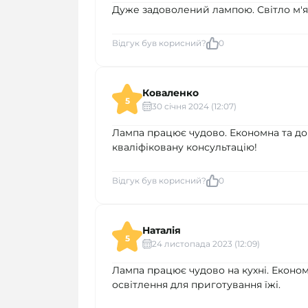
Дуже задоволений лампою. Світло м'я
Відгук був корисний?
0
Коваленко
5
30 cічня 2024 (12:07)
Лампа працює чудово. Економна та до
кваліфіковану консультацію!
Відгук був корисний?
0
Наталія
5
24 листопада 2023 (12:09)
Лампа працює чудово на кухні. Економ
освітлення для приготування їжі.