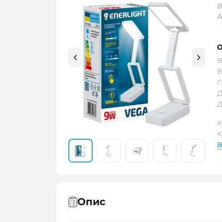
В
А
О
В
В
Г
Д
Д
К
К
В
Опис