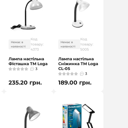
Код
Код
Немає в
Немає в
товару:
товару:
наявності
наявності
4373
5005
Лампа настільна
Лампа настільна
Фісташка ТМ Loga
Сніжинка ТМ Loga
CL-05
3
3
235.20 грн.
189.00 грн.