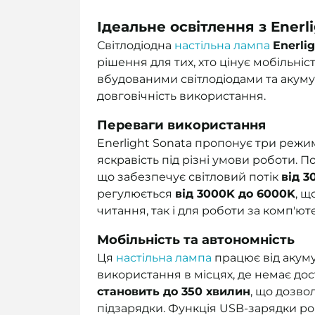
Ідеальне освітлення з Enerl
Світлодіодна
настільна лампа
Enerli
рішення для тих, хто цінує мобільні
вбудованими світлодіодами та акуму
довговічність використання.
Переваги використання
Enerlight Sonata пропонує три режи
яскравість під різні умови роботи. 
що забезпечує світловий потік
від 3
регулюється
від 3000K до 6000K
, щ
читання, так і для роботи за комп'ют
Мобільність та автономність
Ця
настільна лампа
працює від акуму
використання в місцях, де немає до
становить до 350 хвилин
, що дозво
підзарядки. Функція USB-зарядки роб