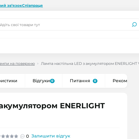
ий зв’язок
Співпраця
лампи на поверхню
Лампа настільна LED з акумулятором ENERLIGHT
ристики
Відгуки
Питання
Рекоменду
0
0
 акумулятором ENERLIGHT
Залишити відгук
0