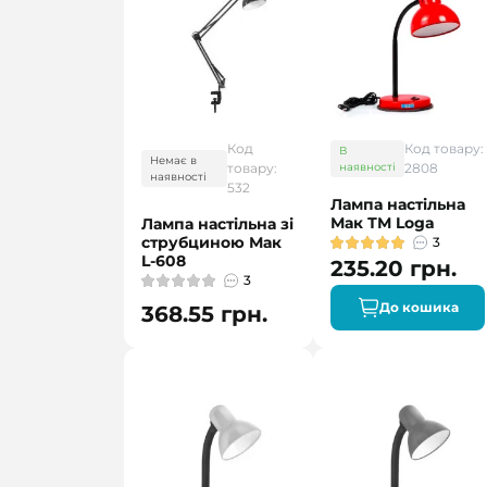
Код
Код товару:
В
Немає в
товару:
наявності
2808
наявності
532
Лампа настільна
Мак ТМ Loga
Лампа настільна зі
струбциною Мак
3
L-608
235.20 грн.
3
До кошика
368.55 грн.