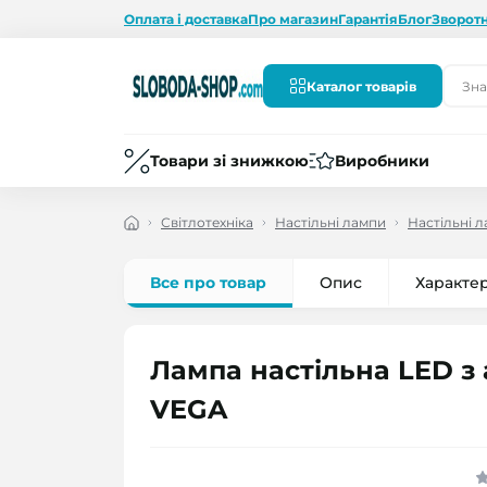
Оплата і доставка
Про магазин
Гарантія
Блог
Зворотн
Каталог товарів
Товари зі знижкою
Виробники
Світлотехніка
Настільні лампи
Настільні 
Все про товар
Опис
Характе
Лампа настільна LED з
VEGA