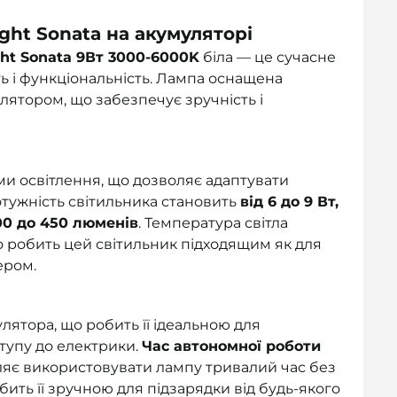
ight Sonata на акумуляторі
ght Sonata 9Вт 3000-6000K
біла — це сучасне
сть і функціональність. Лампа оснащена
лятором, що забезпечує зручність і
ми освітлення, що дозволяє адаптувати
Потужність світильника становить
від 6 до 9 Вт,
00 до 450 люменів
. Температура світла
о робить цей світильник підходящим як для
ером.
лятора, що робить її ідеальною для
ступу до електрики.
Час автономної роботи
ляє використовувати лампу тривалий час без
ить її зручною для підзарядки від будь-якого