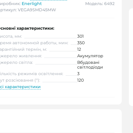
иробник:
Enerlight
Модель: 6492
ртикул: VEGA9SMD45MW
сновні характеристики:
исота, мм:
301
ремя автономной работы, мин:
350
арантійний термін, м:
12
жерело живлення:
Акумулятор
жерело світла:
Вбудовані
світлодіоди
ількість режимів освітлення:
3
ут розсіювання (°):
120
сі характеристики