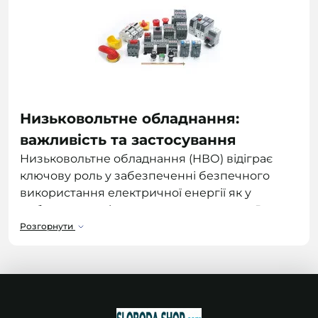
Низьковольтне обладнання:
важливість та застосування
Низьковольтне обладнання (НВО) відіграє
ключову роль у забезпеченні безпечного
використання електричної енергії як у
побутових, так і в промислових умовах. Воно
містити пристрої, що працюють при напрузі
Розгорнути
до 1000 В змінного струму або до 1500 В
постійного струму
. Завдяки НВО ми
уникаємо перевантажень, коротких замикань
та інших інцидентів, пов'язаних з електрикою.