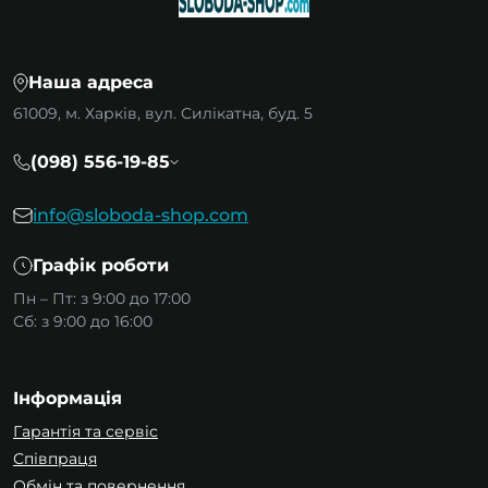
Основні види низьковольтного
обладнання
Автоматичні вимикачі
Наша адреса
Автоматичні вимикачі
захищають електричні
61009, м. Харків, вул. Силікатна, буд. 5
ланцюги від перевантажень і коротких
замикань. Вони бувають однополюсними,
(098) 556-19-85
двополюсними та триполюсними.
info@sloboda-shop.com
Однополюсні автоматичні вимикачі
захищають одну лінію ланцюга, що зазвичай
Графік роботи
достатньо для побутових потреб.
Двополюсні автоматичні вимикачі
Пн – Пт: з 9:00 до 17:00
захищають фаза + нуль, що необхідно для
Сб: з 9:00 до 16:00
великих побутових приладів.
Триполюсні автоматичні вимикачі
Інформація
використовуються в промислових
трифазних ланцюгах.
Гарантія та сервіс
Співпраця
Обмін та повернення