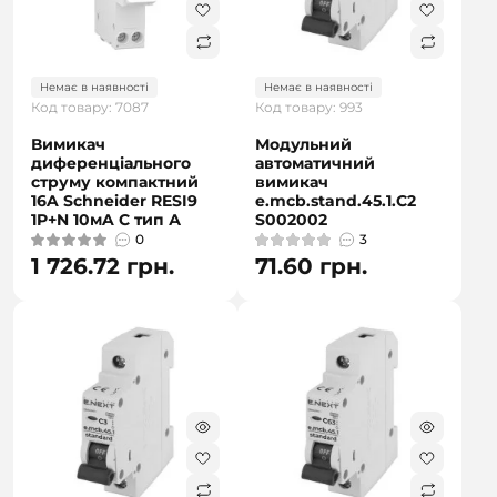
Немає в наявності
Немає в наявності
Код товару: 7087
Код товару: 993
Вимикач
Модульний
диференціального
автоматичний
струму компактний
вимикач
16A Schneider RESI9
e.mcb.stand.45.1.C2
1P+N 10мA C тип А
S002002
0
3
1 726.72 грн.
71.60 грн.