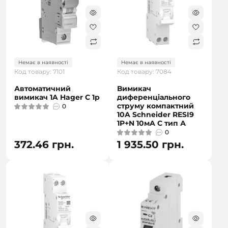
Немає в наявності
Немає в наявності
Код товару: 7101
Код товару: 7084
Автоматичний
Вимикач
вимикач 1A Hager C 1p
диференціального
струму компактний
0
10A Schneider RESI9
1P+N 10мA C тип А
0
372.46 грн.
1 935.50 грн.