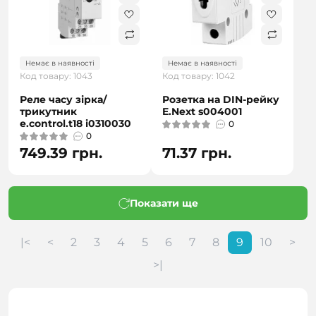
Немає в наявності
Немає в наявності
Код товару: 1043
Код товару: 1042
Реле часу зірка/
Розетка на DIN-рейку
трикутник
E.Next s004001
e.control.t18 i0310030
0
0
749.39 грн.
71.37 грн.
Показати ще
|<
<
2
3
4
5
6
7
8
9
10
>
>|