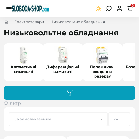
0
Електротовари
Низьковольтне обладнання
Низьковольтне обладнання
Автоматичні
Диференціальні
Перемикачі
Розетк
вимикачі
вимикачі
введення
р
резерву
Фільтр