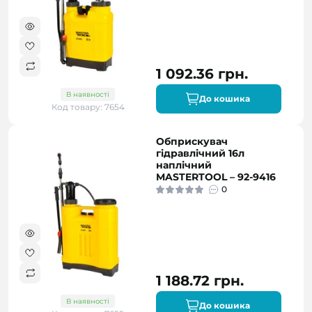
1 092.36 грн.
В наявності
До кошика
Код товару: 7654
Обприскувач
гідравлічний 16л
наплічний
MASTERTOOL – 92-9416
0
1 188.72 грн.
В наявності
До кошика