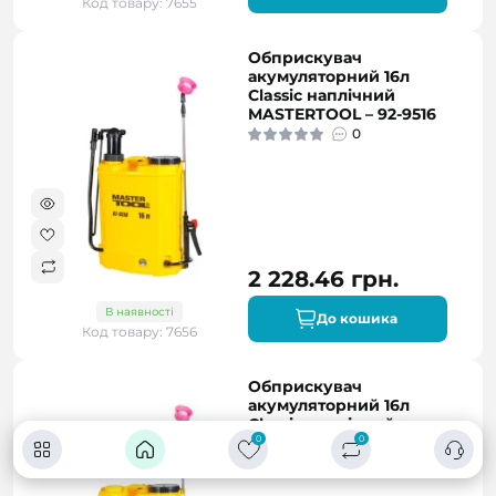
Код товару: 7655
Обприскувач
акумуляторний 16л
Classic наплічний
MASTERTOOL – 92-9516
0
2 228.46 грн.
В наявності
До кошика
Код товару: 7656
Обприскувач
акумуляторний 16л
Classic наплічний
MASTERTOOL – 92-9616
0
0
0