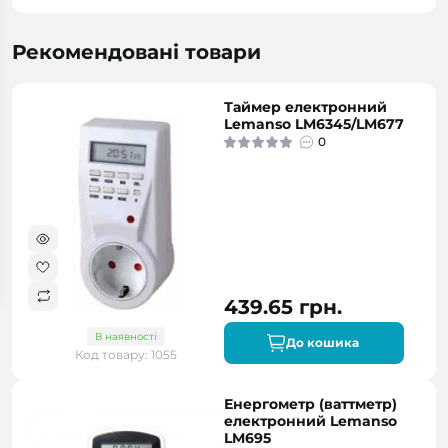
Рекомендовані товари
Таймер електронний
Lemanso LM6345/LM677
0
439.65 грн.
В наявності
До кошика
Код товару: 1055
Енергометр (ваттметр)
електронний Lemanso
LM695