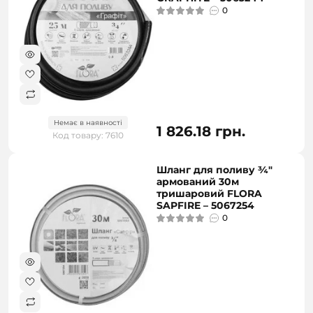
0
Немає в наявності
1 826.18 грн.
Код товару: 7610
Шланг для поливу ¾"
армований 30м
тришаровий FLORA
SAPFIRE – 5067254
0