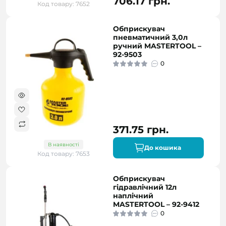
706.17 грн.
Код товару: 7652
Обприскувач
пневматичний 3,0л
ручний MASTERTOOL –
92-9503
0
371.75 грн.
В наявності
До кошика
Код товару: 7653
Обприскувач
гідравлічний 12л
наплічний
MASTERTOOL – 92-9412
0