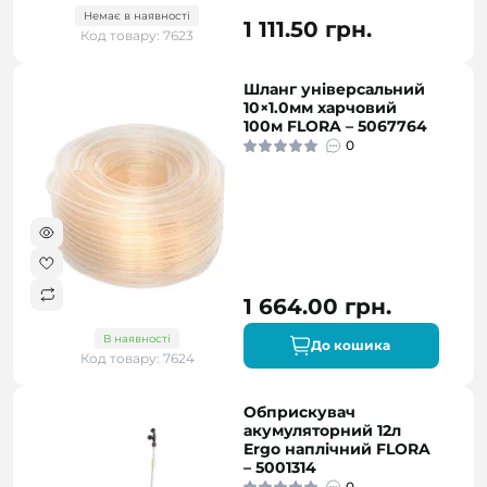
Немає в наявності
1 111.50 грн.
Код товару: 7623
Шланг універсальний
10×1.0мм харчовий
100м FLORA – 5067764
0
1 664.00 грн.
В наявності
До кошика
Код товару: 7624
Обприскувач
акумуляторний 12л
Ergo наплічний FLORA
– 5001314
0