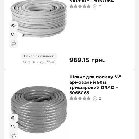
SAPFIRE – 5067064
0
Немає в наявності
969.15 грн.
Код товару: 7600
Шланг для поливу ½"
армований 50м
тришаровий GRAD –
5068065
0