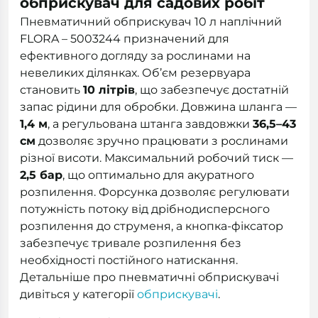
обприскувач для садових робіт
Пневматичний обприскувач 10 л наплічний
FLORA – 5003244 призначений для
ефективного догляду за рослинами на
невеликих ділянках. Об’єм резервуара
становить
10 літрів
, що забезпечує достатній
запас рідини для обробки. Довжина шланга —
1,4 м
, а регульована штанга завдовжки
36,5–43
см
дозволяє зручно працювати з рослинами
різної висоти. Максимальний робочий тиск —
2,5 бар
, що оптимально для акуратного
розпилення. Форсунка дозволяє регулювати
потужність потоку від дрібнодисперсного
розпилення до струменя, а кнопка-фіксатор
забезпечує тривале розпилення без
необхідності постійного натискання.
Детальніше про пневматичні обприскувачі
дивіться у категорії
обприскувачі
.