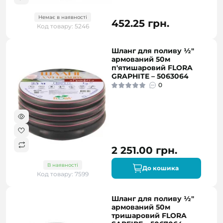
Немає в наявності
452.25 грн.
Код товару: 5246
Шланг для поливу ½"
армований 50м
п'ятишаровий FLORA
GRAPHITE – 5063064
0
2 251.00 грн.
В наявності
До кошика
Код товару: 7599
Шланг для поливу ½"
армований 50м
тришаровий FLORA