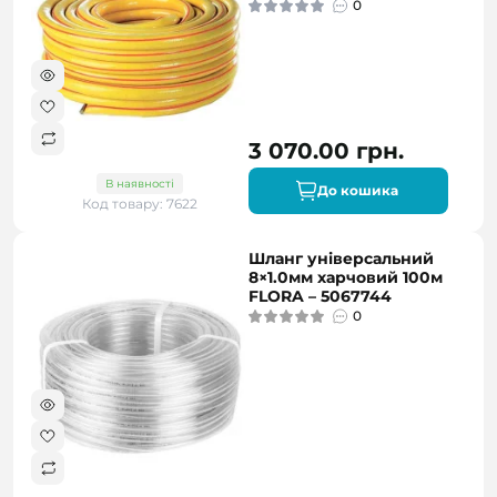
0
3 070.00 грн.
В наявності
До кошика
Код товару: 7622
Шланг універсальний
8×1.0мм харчовий 100м
FLORA – 5067744
0