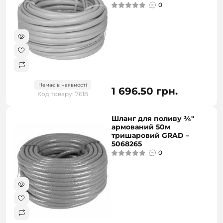
0
Немає в наявності
1 696.50 грн.
Код товару: 7618
Шланг для поливу ¾"
армований 50м
тришаровий GRAD –
5068265
0