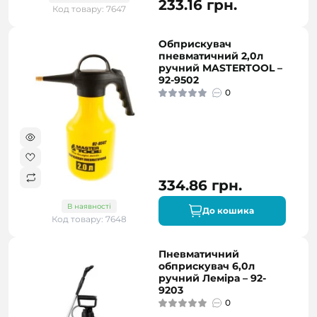
233.16 грн.
Код товару: 7647
Обприскувач
пневматичний 2,0л
ручний MASTERTOOL –
92-9502
0
334.86 грн.
В наявності
До кошика
Код товару: 7648
Пневматичний
обприскувач 6,0л
ручний Леміра – 92-
9203
0