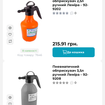
обприскувач 2,5л
ручний Леміра – 92-
9202
0
215.91 грн.
В наявності
До кошика
Код товару: 7646
Пневматичний
обприскувач 3,5л
ручний Леміра – 92-
9208
0