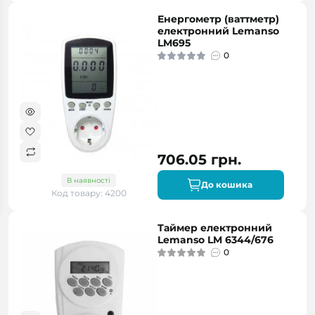
Енергометр (ваттметр)
електронний Lemanso
LM695
0
706.05 грн.
В наявності
До кошика
Код товару: 4200
Таймер електронний
Lemanso LM 6344/676
0