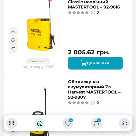
Classic наплічний
MASTERTOOL – 92-9616
0
2 005.62 грн.
В наявності
До кошика
Код товару: 7657
Обприскувач
акумуляторний 7л
Harvest MASTERTOOL –
92-9807
0
0
0