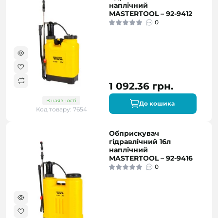
наплічний
MASTERTOOL – 92-9412
0
1 092.36 грн.
В наявності
До кошика
Код товару: 7654
Обприскувач
гідравлічний 16л
наплічний
MASTERTOOL – 92-9416
0