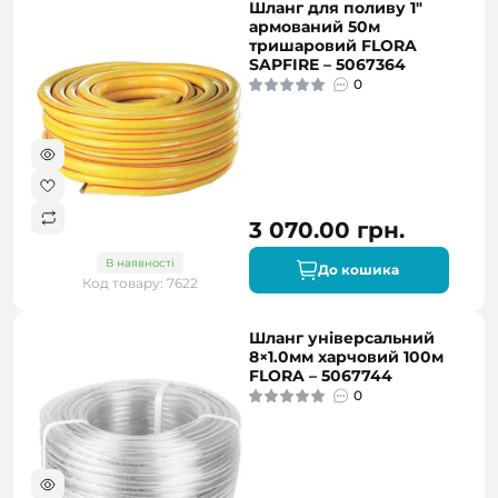
Шланг для поливу 1"
армований 50м
тришаровий FLORA
SAPFIRE – 5067364
0
3 070.00 грн.
В наявності
До кошика
Код товару: 7622
Шланг універсальний
8×1.0мм харчовий 100м
FLORA – 5067744
0