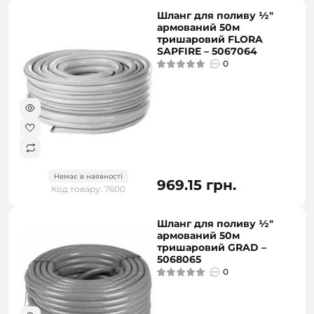
Шланг для поливу ½"
армований 50м
тришаровий FLORA
SAPFIRE – 5067064
0
Немає в наявності
969.15 грн.
Код товару: 7600
Шланг для поливу ½"
армований 50м
тришаровий GRAD –
5068065
0