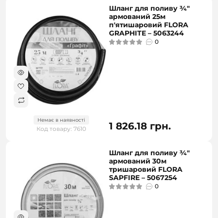
Шланг для поливу ¾"
армований 25м
п'ятишаровий FLORA
GRAPHITE – 5063244
0
Немає в наявності
1 826.18 грн.
Код товару: 7610
Шланг для поливу ¾"
армований 30м
тришаровий FLORA
SAPFIRE – 5067254
0