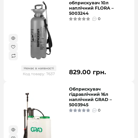
обприскувач 10л
наплічний FLORA –
5003244
0
Немає в наявності
829.00 грн.
Код товару: 7637
Обприскувач
гідравлічний 16л
наплічний GRAD –
5003945
0