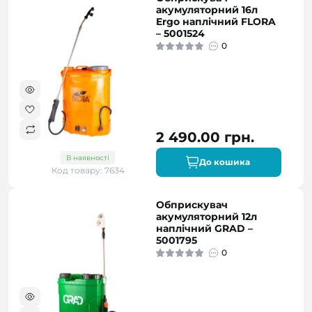
акумуляторний 16л
Ergo наплічний FLORA
– 5001524
0
2 490.00 грн.
В наявності
До кошика
Код товару: 7634
Обприскувач
акумуляторний 12л
наплічний GRAD –
5001795
0