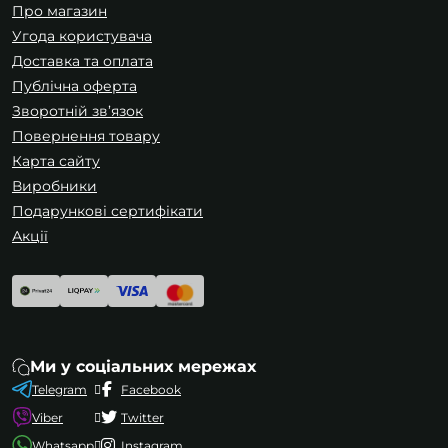
Про магазин
Великобританії, Ірландії та деяких інших
Угода користувача
країнах.
Доставка та оплата
Тип I (Австралія та Нова Зеландія)
: Ці
Публічна оферта
вилки мають два плоских контакти у V-
Зворотній зв’язок
подібній формі і іноді заземлювальний
Повернення товару
контакт.
Карта сайту
Виробники
Подарункові сертифікати
Акції
Ми у соціальних мережах
Telegram
Facebook
Viber
Twitter
Whatsapp
Instagram