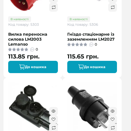
В наявності
В наявності
Код товару: 5303
Код товару: 5306
Вилка переносна
Гніздо стаціонарне із
силова LM2003
заземленням LM2027
Lemanso
0
0
113.85 грн.
115.65 грн.
До кошика
До кошика