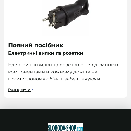
Повний посібник
Електричні вилки та розетки
Електричні вилки та розетки є невід'ємними
компонентами в кожному домі та на
промисловому об'єкті, забезпечуючи
підключення
електричних пристроїв
до
Розгорнути
джерела живлення. Розуміння різних типів, їх
використання та міркування безпеки
важливе як для домовласників, так і для
професіоналів.
Типи електричних вилок і розеток