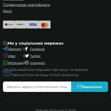
Подарункові сертифікати
Акції
Ми у соціальних мережах
Telegram
Facebook
Viber
Twitter
Whatsapp
Instagram
Дізнавайтеся першим про акції та знижки
Підпишіться на нашу e-mail розсилку
Підпишіться
Якість та надійність від перевірених
виробників
Всі шафи та корпуси, представлені в нашому
магазині, виготовлені із високоякісних
Sloboda-Shop.com © 2026