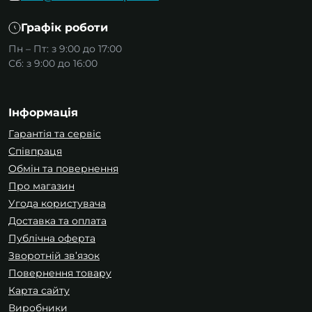
електроніки
або велика шафа для
Графік роботи
серверного обладнання, у нас знайдеться
відповідний варіант. Особливу увагу варто
Пн – Пт: з 9:00 до 17:00
приділити продукції бренду Lemanso, яка
Сб: з 9:00 до 16:00
славиться своєю якістю та надійністю.
Інформація
Гарантія та сервіс
Співпраця
Обмін та повернення
Про магазин
Угода користувача
Доставка та оплата
Публічна оферта
Зворотній зв’язок
Повернення товару
Карта сайту
Виробники