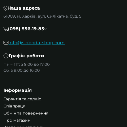
Переваги морилок і розчинників
Наша адреса
Наш вибір морилок і розчинників включає
61009, м. Харків, вул. Силікатна, буд. 5
екологічні варіанти та продукти на водній
основі, що підходять для внутрішніх і
(098) 556-19-85
зовнішніх робіт. Від розчинників для
аерозольних фарб
до натуральних морилок
info@sloboda-shop.com
для паркету — у нас є все, що потрібно для
успішного завершення вашого проєкту. Ці
Графік роботи
продукти не тільки забезпечують захист від
Пн – Пт: з 9:00 до 17:00
УФ-променів, а й покращують зовнішній
Сб: з 9:00 до 16:00
вигляд оброблених поверхонь. Купити
розчинники та морилки можна вже зараз на
нашому сайті.
Інформація
Екологічні рішення для кожного
Гарантія та сервіс
дому
Співпраця
Обмін та повернення
Ми розуміємо, наскільки важливо
Про магазин
забезпечити безпеку в домі, тому