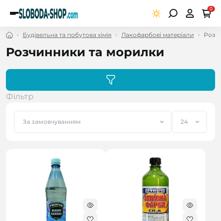
0
Будівельна та побутова хімія
Лакофарбові матеріали
Розч
Розчинники та морилки
Фільтр