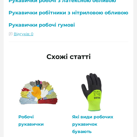
Рукавички робочі з латексною обливою
Рукавички робітники з нітриловою обливою
Рукавички робочі гумові
Відгуків: 0
Схожі статті
Робочі
Які види робочих
рукавички
рукавичок
бувають