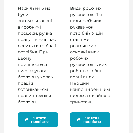
Наскільки б не
Види робочих
були
рукавичок. Які
автоматизовані
види робочих
виробничі
рукавичок
процеси, ручна
потрібні? У цій
праця і в наш час
статті ми
досить потрібна і
розглянемо
потрібна. При
основні види
цьому
робочих
приділяється
рукавичок і яких
висока увага
робіт потрібні
безпеки умовам
певні види.
праці з
Першим
дотриманням
найпоширенішим
правил техніки
видом звичайно є
безпеки...
трикотаж..
читати
читати
повністю
повністю