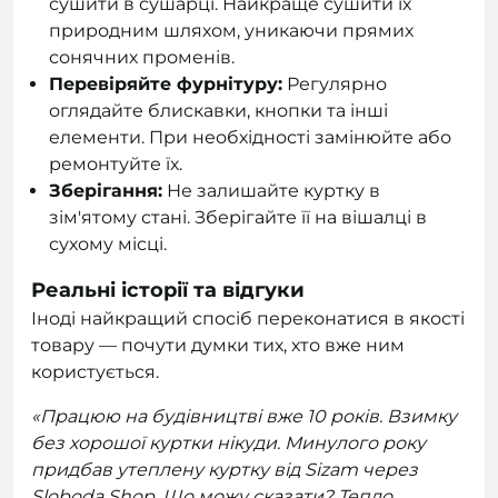
сушити в сушарці. Найкраще сушити їх
природним шляхом, уникаючи прямих
сонячних променів.
Перевіряйте фурнітуру:
Регулярно
оглядайте блискавки, кнопки та інші
елементи. При необхідності замінюйте або
ремонтуйте їх.
Зберігання:
Не залишайте куртку в
зім'ятому стані. Зберігайте її на вішалці в
сухому місці.
Реальні історії та відгуки
Іноді найкращий спосіб переконатися в якості
товару — почути думки тих, хто вже ним
користується.
«Працюю на будівництві вже 10 років. Взимку
без хорошої куртки нікуди. Минулого року
придбав утеплену куртку від Sizam через
Sloboda Shop. Що можу сказати? Тепло,