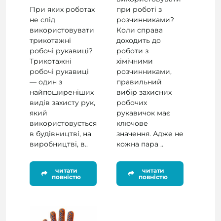
При яких роботах
при роботі з
не слід
розчинниками?
використовувати
Коли справа
трикотажні
доходить до
робочі рукавиці?
роботи з
Трикотажні
хімічними
робочі рукавиці
розчинниками,
— один з
правильний
найпоширеніших
вибір захисних
видів захисту рук,
робочих
який
рукавичок має
використовується
ключове
в будівництві, на
значення. Адже не
виробництві, в..
кожна пара ..
читати
читати
повністю
повністю