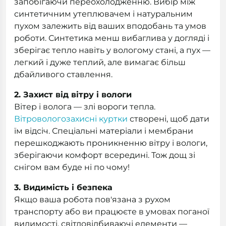
запобігаючи переохолодженню. Вибір між
синтетичним утеплювачем і натуральним
пухом залежить від ваших вподобань та умов
роботи. Синтетика менш вибаглива у догляді і
зберігає тепло навіть у вологому стані, а пух —
легкий і дуже теплий, але вимагає більш
дбайливого ставлення.
2. Захист від вітру і вологи
Вітер і волога — злі вороги тепла.
Вітровологозахисні куртки
створені, щоб дати
їм відсіч. Спеціальні матеріали і мембрани
перешкоджають проникненню вітру і вологи,
зберігаючи комфорт всередині. Тож дощ зі
снігом вам буде ні по чому!
3. Видимість і безпека
Якщо ваша робота пов'язана з рухом
транспорту або ви працюєте в умовах поганої
видимості, світловідбиваючі елементи —