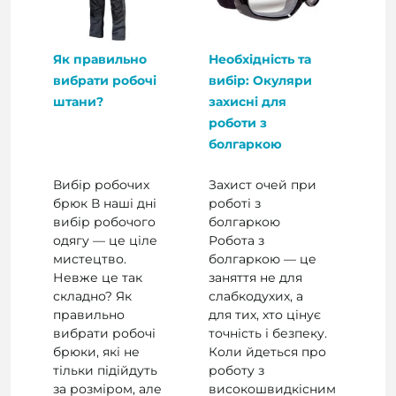
Як правильно
Необхідність та
вибрати робочі
вибір: Окуляри
штани?
захисні для
роботи з
болгаркою
Вибір робочих
Захист очей при
брюк В наші дні
роботі з
вибір робочого
болгаркою
одягу — це ціле
Робота з
мистецтво.
болгаркою — це
Невже це так
заняття не для
складно? Як
слабкодухих, а
правильно
для тих, хто цінує
вибрати робочі
точність і безпеку.
брюки, які не
Коли йдеться про
тільки підійдуть
роботу з
за розміром, але
високошвидкісним