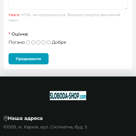
Увага:
HTML не підтримується. Використовуйте звичайний
текст.
*
Оцінка:
Погано
Добре
Продовжити
Наша адреса
61009, м. Харків, вул. Силікатна, буд. 5