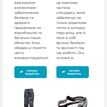
важливими
це важлива
елементами
частина
забезпечення
спецодягу, який
безпеки та
забезпечує не
здоров'я
тільки додаткове
працівників на
тепло в холодну
виробництві та
пору року, але й
багатьох інших
несе в собі
областях. Хоча
функції безпеки
обидва ці поняття
та зручності під
часто
час роботи. Ось
використовуються..
основні в..
читати
читати
повністю
повністю