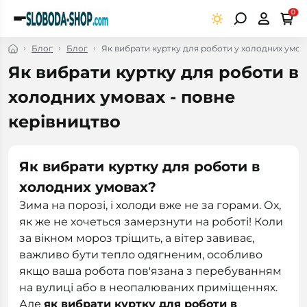
0
Блог
Блог
Як вибрати куртку для роботи у холодних умов
Як вибрати куртку для роботи в
холодних умовах - повне
керівництво
Як вибрати куртку для роботи в
холодних умовах?
Зима на порозі, і холоди вже не за горами. Ох,
як же не хочеться замерзнути на роботі! Коли
за вікном мороз тріщить, а вітер завиває,
важливо бути тепло одягненим, особливо
якщо ваша робота пов'язана з перебуванням
на вулиці або в неопалюваних приміщеннях.
Але
як вибрати куртку для роботи в