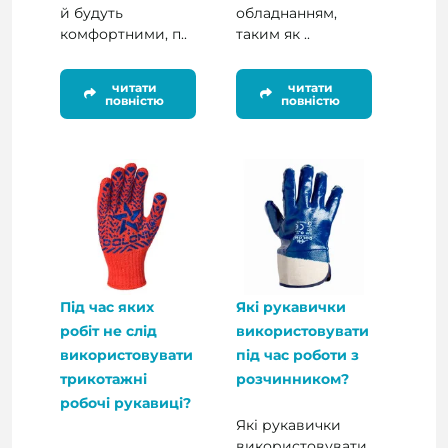
й будуть
обладнанням,
комфортними, п..
таким як ..
читати
читати
повністю
повністю
Під час яких
Які рукавички
робіт не слід
використовувати
використовувати
під час роботи з
трикотажні
розчинником?
робочі рукавиці?
Які рукавички
використовувати