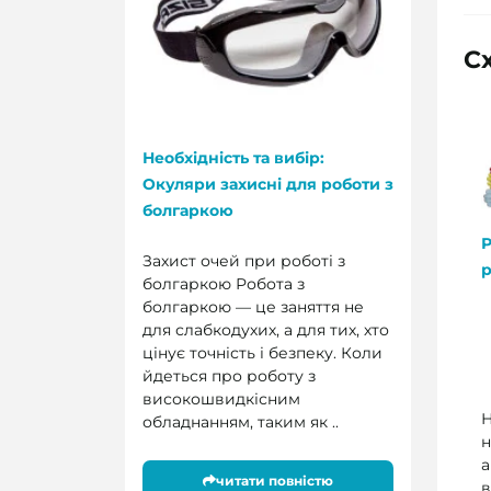
Сх
Необхідність та вибір:
Окуляри захисні для роботи з
болгаркою
Р
Захист очей при роботі з
болгаркою Робота з
болгаркою — це заняття не
для слабкодухих, а для тих, хто
цінує точність і безпеку. Коли
йдеться про роботу з
високошвидкісним
Н
обладнанням, таким як ..
н
а
читати повністю
в