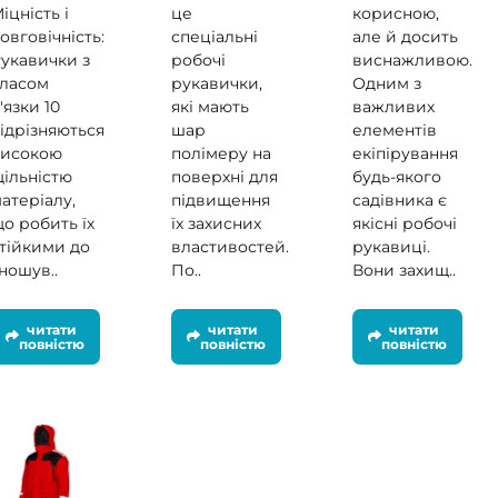
іцність і
це
корисною,
овговічність:
спеціальні
але й досить
укавички з
робочі
виснажливою.
ласом
рукавички,
Одним з
'язки 10
які мають
важливих
ідрізняються
шар
елементів
високою
полімеру на
екіпірування
ільністю
поверхні для
будь-якого
атеріалу,
підвищення
садівника є
о робить їх
їх захисних
якісні робочі
тійкими до
властивостей.
рукавиці.
ношув..
По..
Вони захищ..
читати
читати
читати
повністю
повністю
повністю