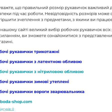
уважте, що правильний розмір рукавичок важливий 
зпеки під час роботи. Невідповідність розмірів мож
гіршити зчеплення з предметами, з якими ви працює
 нашому сайті великий вибір робочих рукавичок всіх
силанням, ви зможете ознайомитися з представлени
газині.
бочі рукавички трикотажні
бочі рукавички з латентною обливою
бочі рукавички з нітриловою обливою
бочі рукавички зимові утеплені
бочі рукавички вороги зварювальника
oboda-shop.com
ідгуків: 0