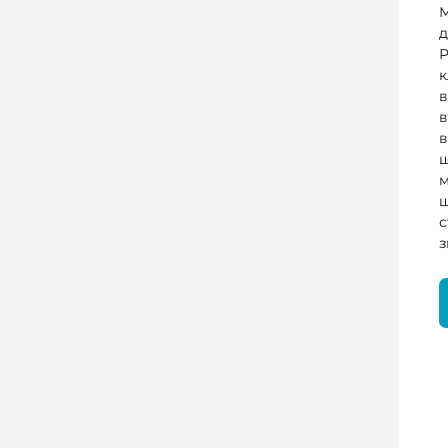
М
д
Р
к
в
в
щ
м
щ
с
з