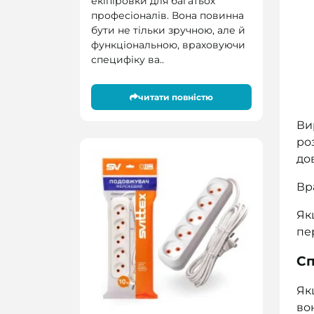
екіпіровки для багатьох
професіоналів. Вона повинна
бути не тільки зручною, але й
функціональною, враховуючи
специфіку ва..
читати повністю
Ви
ро
до
Вр
Як
пе
Сп
Як
во