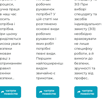
роцеси,
робочих
ЗІЗ При
учна праця
рукавичок
виборі
 в наш час
потрібні? У
спецодягу та
осить
цій статті ми
засобів
отрібна і
розглянемо
індивідуального
отрібна.
основні види
захисту (ЗІЗ)
При цьому
робочих
необхідно
риділяється
рукавичок і
враховувати
исока увага
яких робіт
не лише
езпеки
потрібні
специфіку
умовам
певні види.
роботи, а й
раці з
Першим
вимоги до
дотриманням
найпоширенішим
безпеки,
правил
видом
зручності та
ехніки
звичайно є
захисту від
езпеки...
трикотаж..
профес..
читати
читати
читати
повністю
повністю
повністю