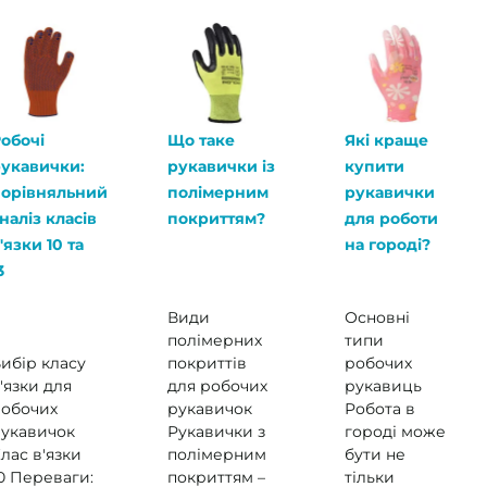
обочі
Що таке
Які краще
укавички:
рукавички із
купити
орівняльний
полімерним
рукавички
наліз класів
покриттям?
для роботи
'язки 10 та
на городі?
3
Види
Основні
полімерних
типи
ибір класу
покриттів
робочих
'язки для
для робочих
рукавиць
обочих
рукавичок
Робота в
укавичок
Рукавички з
городі може
лас в'язки
полімерним
бути не
0 Переваги:
покриттям –
тільки