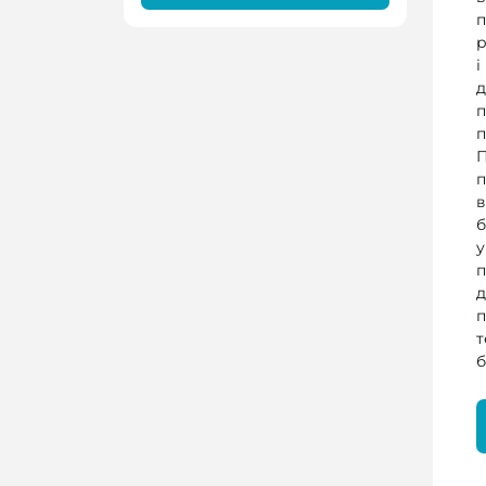
п
р
і
д
п
п
п
в
б
п
т
б