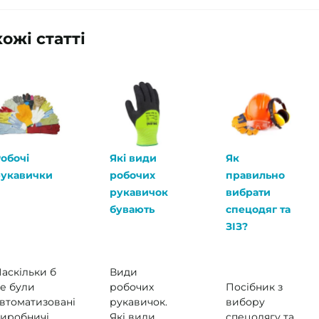
ожі статті
обочі
Які види
Як
рукавички
робочих
правильно
рукавичок
вибрати
бувають
спецодяг та
ЗІЗ?
аскільки б
Види
е були
робочих
Посібник з
втоматизовані
рукавичок.
вибору
иробничі
Які види
спецодягу та