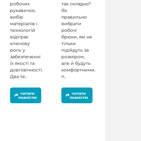
робочих
так складно?
рукавичок,
Як
вибір
правильно
матеріалів і
вибрати
технологій
робочі
відіграє
брюки, які не
ключову
тільки
роль у
підійдуть за
забезпеченні
розміром,
їх якості та
але й будуть
довговічності.
комфортними,
Два те..
п..
читати
читати
повністю
повністю