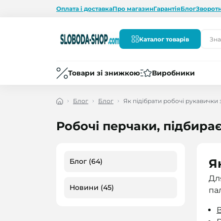
Оплата і доставка
Про магазин
Гарантія
Блог
Зворотн
Каталог товарів
Товари зі знижкою
Виробники
Блог
Блог
Як підібрати робочі рукавички 
Робочі перчаки, підбира
Я
Блог (64)
Дл
Новини (45)
па