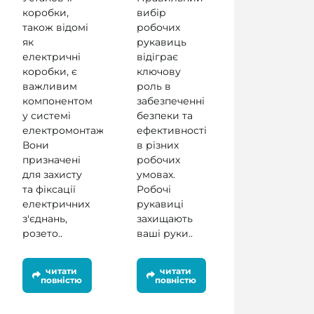
коробки,
вибір
також відомі
робочих
як
рукавиць
електричні
відіграє
коробки, є
ключову
важливим
роль в
компонентом
забезпеченні
у системі
безпеки та
електромонтажу.
ефективності
Вони
в різних
призначені
робочих
для захисту
умовах.
та фіксації
Робочі
електричних
рукавиці
з'єднань,
захищають
розето..
ваші руки..
читати
читати
повністю
повністю