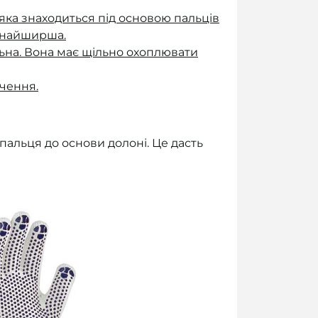
яка знаходиться під основою пальців
я найширша.
ільна. Вона має щільно охоплювати
ачення.
пальця до основи долоні. Це дасть