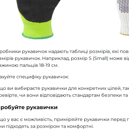
робники рукавичок надають таблиці розмірів, які по
змірів рукавичок. Наприклад, розмір S (Small) може в
вжиною пальців 18-19 см.
ахуйте специфіку рукавичок:
що ви вибираєте рукавички для конкретних цілей, таких
ревірте, чи вони відповідають стандартам безпеки т
робуйте рукавички
що у вас є можливість, приміряйте рукавички перед
ни підходять за розміром та комфортні.