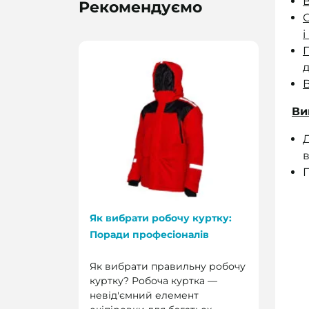
В
Рекомендуємо
О
і
П
В
Ви
Д
Як вибрати робочу куртку:
Поради професіоналів
Як вибрати правильну робочу
куртку? Робоча куртка —
невід'ємний елемент