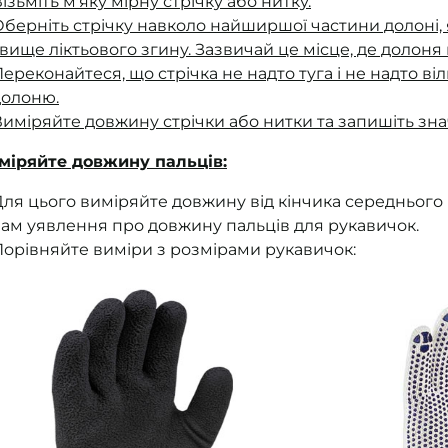
ізьміть м'яку мірну стрічку або нитку.
берніть стрічку навколо найширшої частини долоні, 
 вище ліктьового згину. Зазвичай це місце, де долон
ереконайтеся, що стрічка не надто туга і не надто в
долоню.
иміряйте довжину стрічки або нитки та запишіть зн
міряйте довжину пальців:
ля цього виміряйте довжину від кінчика середнього 
вам уявлення про довжину пальців для рукавичок.
Порівняйте виміри з розмірами рукавичок: