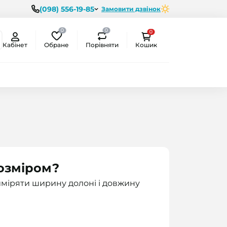
(098) 556-19-85
Замовити дзвінок
0
0
0
Обране
Порівняти
Кабінет
Кошик
розміром?
міряти ширину долоні і довжину