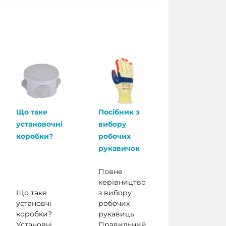
Що таке
Посібник з
установочні
вибору
коробки?
робочих
рукавичок
Повне
керівництво
Що таке
з вибору
установчі
робочих
коробки?
рукавиць
Установчі
Правильний