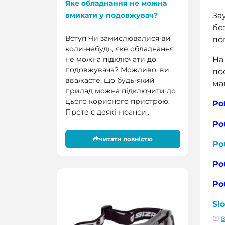
Яке обладнання не можна
За
вмикати у подовжувач?
бе
Вступ Чи замислювалися ви
по
коли-небудь, яке обладнання
На
не можна підключати до
подовжувача? Можливо, ви
по
вважаєте, що будь-який
ма
прилад можна підключити до
цього корисного пристрою.
Ро
Проте є деякі нюанси,..
Ро
читати повністю
Ро
Ро
Ро
Sl
В