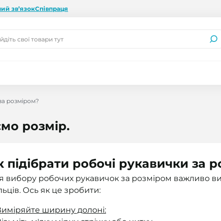
ий зв’язок
Співпраця
за розміром?
ємо розмір.
к підібрати робочі рукавички за 
я вибору робочих рукавичок за розміром важливо ви
льців. Ось як це зробити:
Виміряйте ширину долоні: