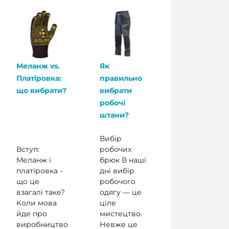
Меланж vs.
Як
Платіровка:
правильно
що вибрати?
вибрати
робочі
штани?
Вибір
Вступ:
робочих
Меланж і
брюк В наші
платіровка -
дні вибір
що це
робочого
взагалі таке?
одягу — це
Коли мова
ціле
йде про
мистецтво.
виробництво
Невже це