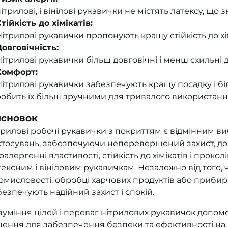
ітрилові, і вінілові рукавички не містять латексу, що
тійкість до хімікатів:
ітрилові рукавички пропонують кращу стійкість до хі
Довговічність:
ітрилові рукавички більш довговічні і менш схильні до
Комфорт:
ітрилові рукавички забезпечують кращу посадку і бі
робить їх більш зручними для тривалого використанн
сновок
трилові робочі рукавички з покриттям є відмінним 
стосувань, забезпечуючи неперевершений захист, довг
поалергенні властивості, стійкість до хімікатів і прок
тексним і вініловим рукавичкам. Незалежно від того, 
омисловості, обробці харчових продуктів або прибира
безпечують надійний захист і спокій.
зуміння цілей і переваг нітрилових рукавичок допо
шення для забезпечення безпеки та ефективності на