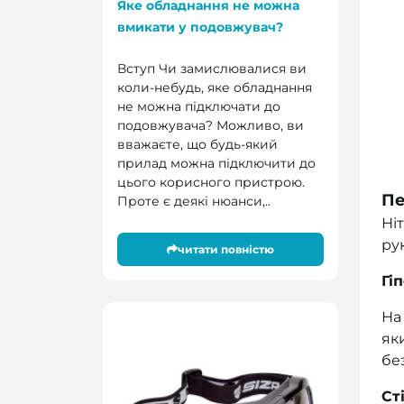
Яке обладнання не можна
вмикати у подовжувач?
Вступ Чи замислювалися ви
коли-небудь, яке обладнання
не можна підключати до
подовжувача? Можливо, ви
вважаєте, що будь-який
прилад можна підключити до
цього корисного пристрою.
Пе
Проте є деякі нюанси,..
Ні
ру
читати повністю
Гі
На
як
бе
Ст