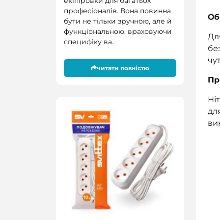
екіпіровки для багатьох
професіоналів. Вона повинна
Об
бути не тільки зручною, але й
функціональною, враховуючи
Дл
специфіку ва..
бе
чу
читати повністю
Пр
Ні
дл
ви