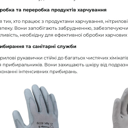
робка та переробка продуктів харчування
я тих, хто працює з продуктами харчування, нітрилові
зпеку. Вони запобігають забрудненню, забезпечуючи
тливість, необхідну для ефективної обробки харчових 
ибирання та санітарні служби
трилові рукавички стійкі до багатьох чистячих хімікат
я прибиральників. Вони захищають шкіру від подразн
конанні інтенсивних прибирань.