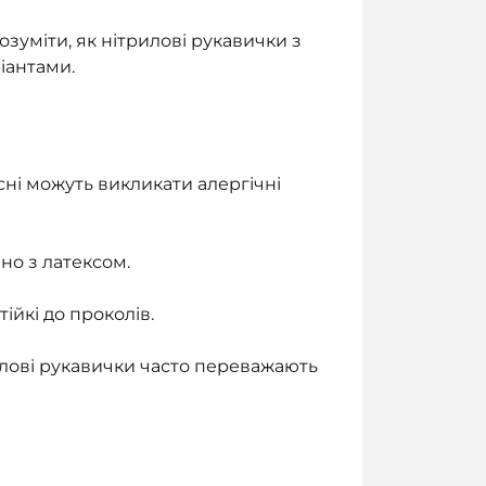
зуміти, як нітрилові рукавички з
іантами.
ксні можуть викликати алергічні
яно з латексом.
тійкі до проколів.
илові рукавички часто переважають