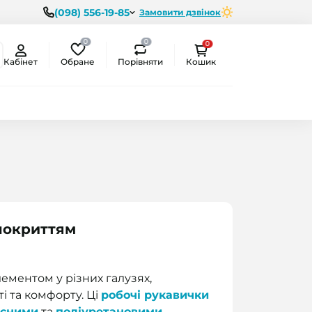
(098) 556-19-85
Замовити дзвінок
0
0
0
Обране
Порівняти
Кабінет
Кошик
покриттям
ементом у різних галузях,
і та комфорту. Ці
робочі рукавички
ксними
та
поліуретановими