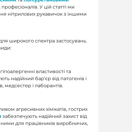
професіоналів. У цій статті ми
ння нітрилових рукавичок з іншими
 для широкого спектра застосувань.
види:
 гіпоалергенні властивості та
ють надійний бар’єр від патогенів і
, медсестер і лаборантів.
ивом агресивних хімікатів, гострих
и
забезпечують надійний захист від
мінними для працівників виробничих,