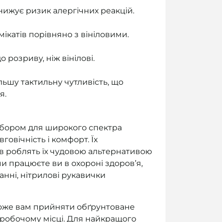
 знижує ризик алергічних реакцій.
мікатів порівняно з вініловими.
 розриву, ніж вінілові.
льшу тактильну чутливість, що
я.
вибором для широкого спектра
овічність і комфорт. Їх
олів роблять їх чудовою альтернативою
чи працюєте ви в охороні здоров’я,
нні, нітрилові рукавички
може вам прийняти обґрунтоване
 робочому місці. Для найкращого