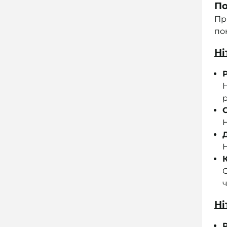
По
Пр
по
Ні
Н
р
С
Н
Н
ч
Ні