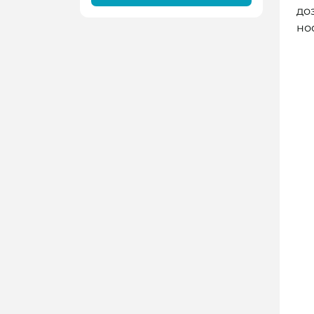
до
но