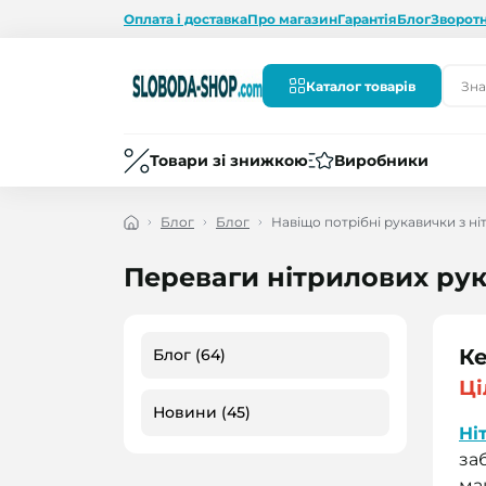
Оплата і доставка
Про магазин
Гарантія
Блог
Зворотн
Каталог товарів
Товари зі знижкою
Виробники
Блог
Блог
Навіщо потрібні рукавички з н
Переваги нітрилових рук
Ке
Блог (64)
Ці
Новини (45)
Ні
за
ма