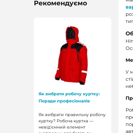
Рекомендуємо
ва
ро
ти
Об
Ні
Ос
Ме
У 
ст
не
Як вибрати робочу куртку:
Пр
Поради професіоналів
Ро
Як вибрати правильну робочу
пр
куртку? Робоча куртка —
по
невід'ємний елемент
ав