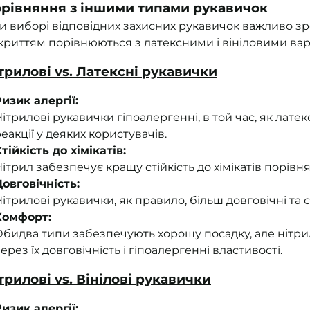
рівняння з іншими типами рукавичок
и виборі відповідних захисних рукавичок важливо зро
криттям порівнюються з латексними і вініловими вар
трилові vs. Латексні рукавички
Ризик алергії:
ітрилові рукавички гіпоалергенні, в той час, як лате
еакції у деяких користувачів.
тійкість до хімікатів:
ітрил забезпечує кращу стійкість до хімікатів порівн
Довговічність:
ітрилові рукавички, як правило, більш довговічні та с
Комфорт:
Обидва типи забезпечують хорошу посадку, але нітр
ерез їх довговічність і гіпоалергенні властивості.
трилові vs. Вінілові рукавички
Ризик алергії: