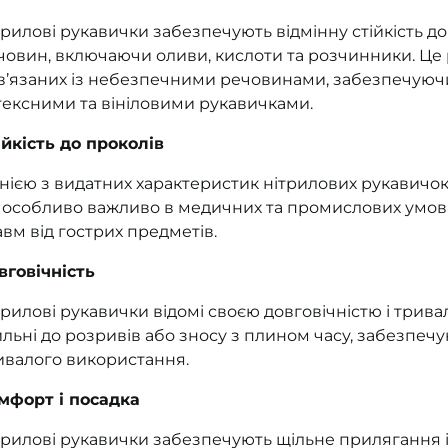
трилові рукавички забезпечують відмінну стійкість д
човин, включаючи оливи, кислоти та розчинники. Це 
в’язаних із небезпечними речовинами, забезпечуючи
тексними та вініловими рукавичками.
ійкість до проколів
нією з видатних характеристик нітрилових рукавичок є
 особливо важливо в медичних та промислових умовах
авм від гострих предметів.
вговічність
трилові рукавички відомі своєю довговічністю і три
ильні до розривів або зносу з плином часу, забезпеч
ивалого використання.
мфорт і посадка
трилові рукавички забезпечують щільне прилягання і 