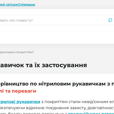
ий зв’язок
Співпраця
ітриловим покриттям?
авичок та їх застосування
рівництво по нітриловим рукавичкам з 
лі та переваги
трилові рукавички
з покриттям стали невід’ємним ел
безпечуючи відмінне поєднання захисту, довговічност
ють безліч переваг порівняно з
традиційними лате