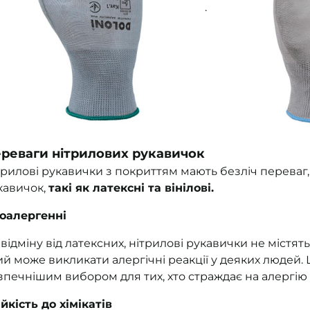
.
реваги нітрилових рукавичок
трилові рукавички з покриттям мають безліч переваг, 
кавичок,
такі як латексні та вінілові.
поалергенні
 відміну від латексних, нітрилові рукавички не містят
ий може викликати алергічні реакції у деяких людей. 
зпечнішим вибором для тих, хто страждає на алергію 
ійкість до хімікатів