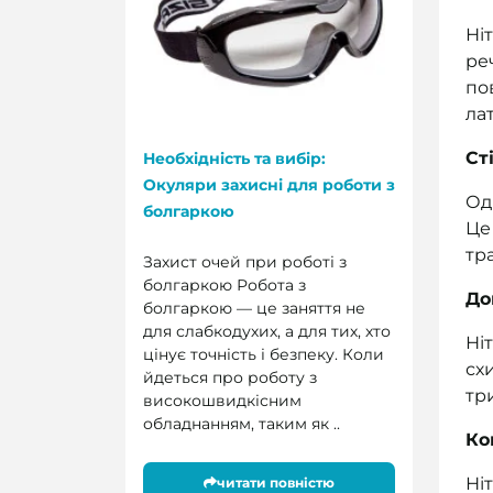
Ні
ре
по
ла
Ст
Необхідність та вибір:
Окуляри захисні для роботи з
Од
болгаркою
Це
тр
Захист очей при роботі з
болгаркою Робота з
До
болгаркою — це заняття не
для слабкодухих, а для тих, хто
Ні
цінує точність і безпеку. Коли
сх
йдеться про роботу з
тр
високошвидкісним
обладнанням, таким як ..
Ко
Ні
читати повністю