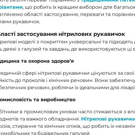
ріантами
, що робить їх кращим вибором для багатьох 
зглянемо області застосування, переваги та порівня
пами рукавичок.
ласті застосування нітрилових рукавичок
трилові моделі з покриттям універсальні та підходять
ь деякі з галузей та завдань, де використовуються ці 
дицина та охорона здоров’я
медичній сфері нітрилові рукавички цінуються за свої
ійкість до проколів і хімічних речовин. Вони забезпечу
безпечних речовин, роблячи їх ідеальними для лікарів
омисловість та виробництво
бітники в промислових умовах часто стикаються з впл
едметів та важкого обладнання.
Нітрилові рукавичк
різів, стирання та хімічних опіків, що робить їх неза
томобільних та будівельних галузей.