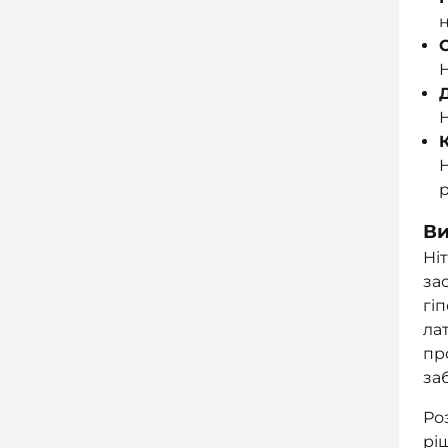
н
С
Н
Н
Н
Ви
Ні
за
гі
ла
пр
за
Ро
рі