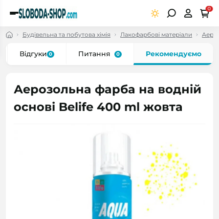
0
Будівельна та побутова хімія
Лакофарбові матеріали
Аеро
Відгуки
Питання
Рекомендуємо
0
0
Аерозольна фарба на водній
основі Belife 400 ml жовта