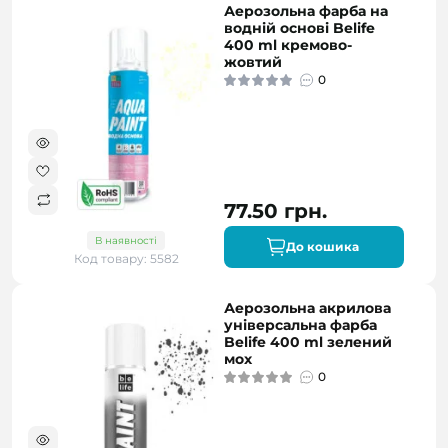
Аерозольна фарба на
водній основі Belife
400 ml кремово-
жовтий
0
77.50 грн.
В наявності
До кошика
Код товару: 5582
Аерозольна акрилова
універсальна фарба
Belife 400 ml зелений
мох
0