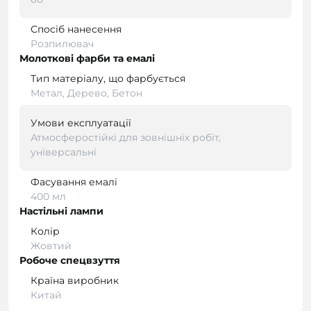
Спосіб нанесення
Розпилювач
Молоткові фарби та емалі
Тип матеріалу, що фарбується
Метал, Дерево, Бетон
Умови експлуатації
Атмосферостійкі для зовнішніх робіт,
універсальні
Фасування емалі
400 мл
Настільні лампи
Колір
Жовтий
Робоче спецвзуття
Країна виробник
Китай