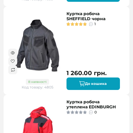
Куртка робоча
SHEFFIELD чорна
1
1 260.00 грн.
В наявності
До кошика
Код товару: 4805
Куртка робоча
утеплена EDINBURGH
0