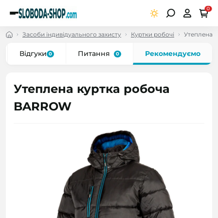
0
Засоби індивідуального захисту
Куртки робочі
Утеплена 
Відгуки
Питання
Рекомендуємо
0
0
Утеплена куртка робоча
BARROW