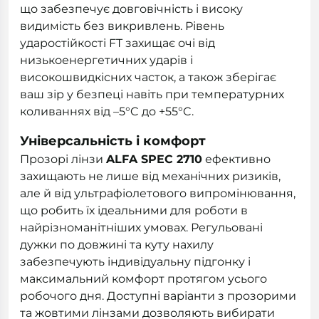
що забезпечує довговічність і високу
видимість без викривлень. Рівень
ударостійкості FT захищає очі від
низькоенергетичних ударів і
високошвидкісних часток, а також зберігає
ваш зір у безпеці навіть при температурних
коливаннях від –5°C до +55°C.
Універсальність і комфорт
Прозорі лінзи
ALFA SPEC 2710
ефективно
захищають не лише від механічних ризиків,
але й від ультрафіолетового випромінювання,
що робить їх ідеальними для роботи в
найрізноманітніших умовах. Регульовані
дужки по довжині та куту нахилу
забезпечують індивідуальну підгонку і
максимальний комфорт протягом усього
робочого дня. Доступні варіанти з прозорими
та жовтими лінзами дозволяють вибирати