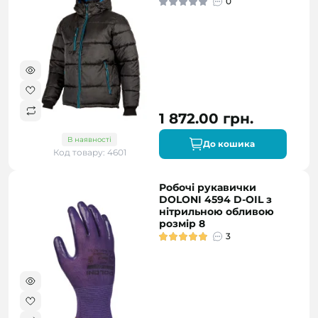
0
1 872.00 грн.
В наявності
До кошика
Код товару: 4601
Робочі рукавички
DOLONI 4594 D-OIL з
нітрильною обливою
розмір 8
3