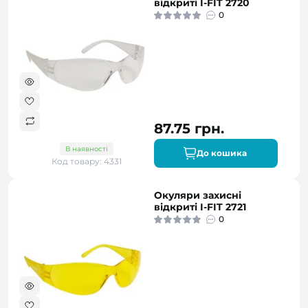
відкриті I-FIT 2720
0
87.75 грн.
В наявності
До кошика
Код товару: 4331
Окуляри захисні
відкриті I-FIT 2721
0