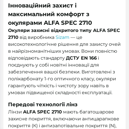
Інноваційний захист і
максимальний комфорт з
окулярами ALFA SPEC 2710
Окуляри захисні відкритого типу ALFA SPEC
2710
від виробника
Sizam
— це
високотехнологічне рішення для захисту очей
в найрізноманітніших умовах. Вони повністю
відповідають стандарту
ДСТУ EN 166
і
поєднують у собі новітні інновації для
забезпечення вашої безпеки. Виготовлені з
полікарбонату 1-го оптичного класу, окуляри
гарантують чіткість і чистоту зору навіть в
умовах підвищеної складності експлуатації.
Передові технології лінз
Лінзи
ALFA SPEC 2710
мають багатошарове
захисне покриття, включаючи антицарапкове
покриття (К) і антизапотівальне покриття (N),