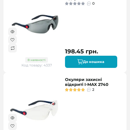
0
198.45 грн.
В наявності
До кошика
Код товару: 4337
Окуляри захисні
відкриті I-MAX 2740
2