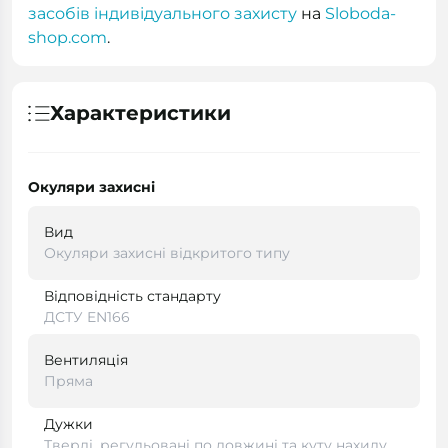
засобів індивідуального захисту
на
Sloboda-
shop.com
.
Характеристики
Окуляри захисні
Вид
Окуляри захисні відкритого типу
Відповідність стандарту
ДСТУ EN166
Вентиляція
Пряма
Дужки
Тверді, регульовані по довжині та куту нахилу