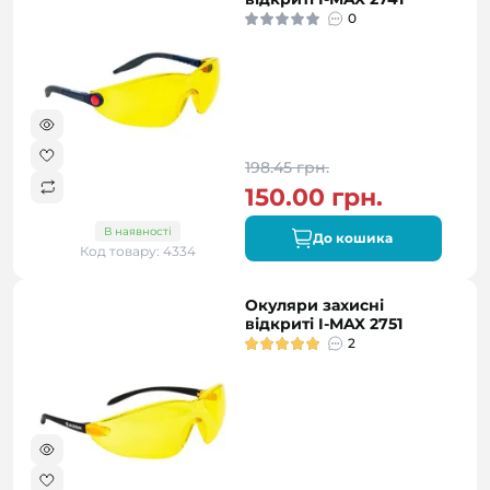
0
198.45 грн.
150.00 грн.
В наявності
До кошика
Код товару: 4334
Окуляри захисні
відкриті I-MAX 2751
2