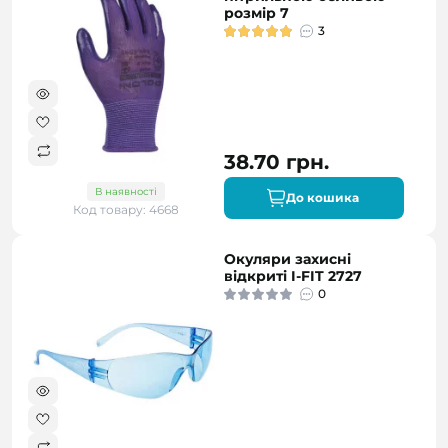
розмір 7
3
38.70 грн.
В наявності
До кошика
Код товару: 4668
Окуляри захисні
відкриті I-FIT 2727
0