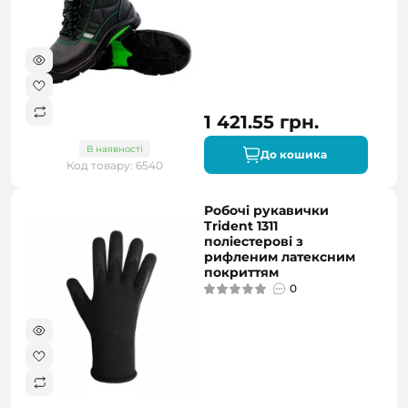
1 421.55 грн.
В наявності
До кошика
Код товару: 6540
Робочі рукавички
Trident 1311
поліестерові з
рифленим латексним
покриттям
0