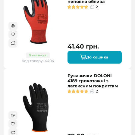
неповна облива
2
41.40 грн.
В наявності
До кошика
Код товару: 4404
Рукавички DOLONI
4189 трикотажні з
латексним покриттям
2