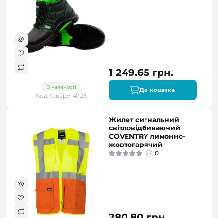
1 249.65 грн.
В наявності
До кошика
Код товару: 4725
Жилет сигнальний
світловідбиваючий
COVENTRY лимонно-
жовтогарячий
0
280.80 грн.