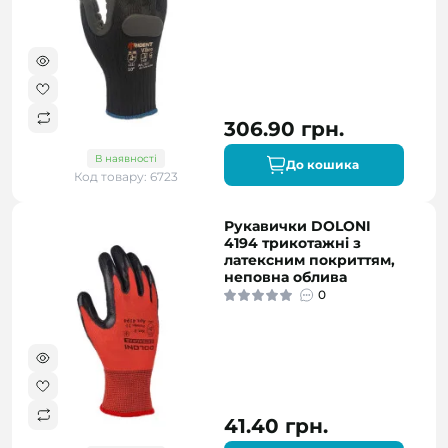
306.90 грн.
В наявності
До кошика
Код товару: 6723
Рукавички DOLONI
4194 трикотажні з
латексним покриттям,
неповна облива
0
41.40 грн.