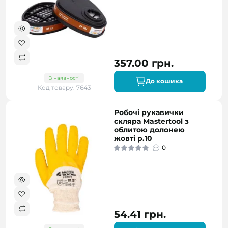
357.00 грн.
В наявності
До кошика
Код товару: 7643
Робочі рукавички
скляра Mastertool з
облитою долонею
жовті р.10
0
54.41 грн.