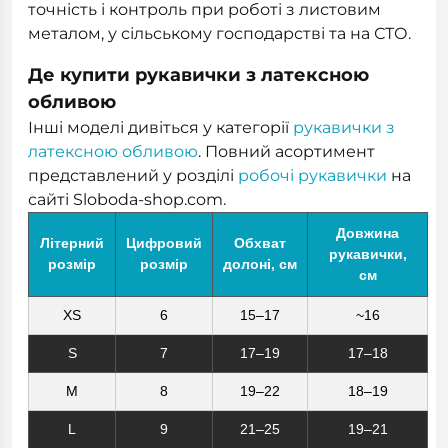
точність і контроль при роботі з листовим
металом, у сільському господарстві та на СТО.
Де купити рукавички з латексною
обливою
Інші моделі дивіться у категорії
рукавички з
латексною обливою
. Повний асортимент
представлений у розділі
робочі рукавички
на
сайті Sloboda-shop.com.
Довжина
Літерний
Цифровий
Обхват
рукавички,
розмір
розмір
долоні, см
см
XS
6
15–17
~16
S
7
17–19
17–18
M
8
19–22
18–19
L
9
21–25
19–21