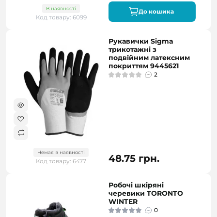
В наявності
До кошика
Код товару: 6099
Рукавички Sigma
трикотажні з
подвійним латексним
покриттям 9445621
2
Немає в наявності
48.75 грн.
Код товару: 6477
Робочі шкіряні
черевики TORONTO
WINTER
0