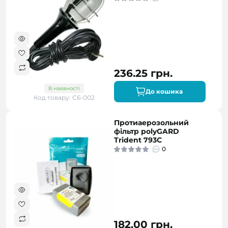
236.25 грн.
В наявності
До кошика
Код товару: С6-002
Протиаерозольний
фільтр polyGARD
Trident 793С
0
182.00 грн.