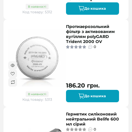
В наявності
До кошика
Код товару: 5312
Протиаерозольний
фільтр з активованим
вугіллям polyGARD
Trident 2000 OV
0
186.20 грн.
В наявності
До кошика
Код товару: 5313
Герметик силіконовий
нейтральний Belife 600
мл сірий
0