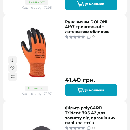
В наявності
До кошика
Код товару: 7296
Рукавички DOLONI
4197 трикотажні з
латексною обливою
0
41.40 грн.
В наявності
До кошика
Код товару: 7297
Фільтр polyGARD
Trident 705 А2 для
захисту від органічних
парів та газів
0