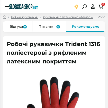
0
Робочі рукавички
Рукавички з латексною обливою
Робочі
Відгуки
Питання
Рекомендуємо
0
0
Робочі рукавички Trident 1316
поліестерові з рифленим
латексним покриттям