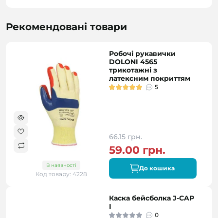
Рекомендовані товари
Робочі рукавички
DOLONI 4565
трикотажні з
латексним покриттям
5
66.15 грн.
59.00 грн.
В наявності
До кошика
Код товару: 4228
Каска бейсболка J-CAP
I
0