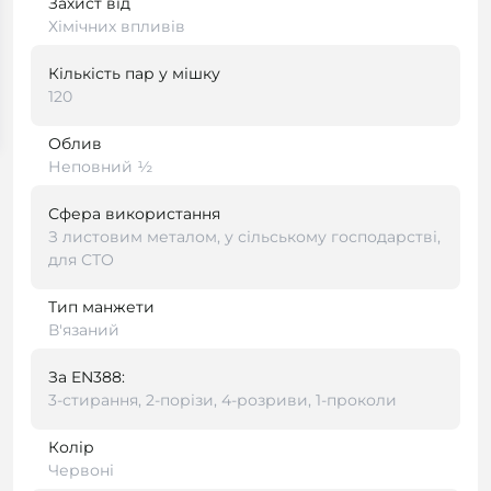
Захист від
Хімічних впливів
Кількість пар у мішку
120
Облив
Неповний ½
Сфера використання
З листовим металом, у сільському господарстві,
для СТО
Тип манжети
В'язаний
За EN388:
3-стирання, 2-порізи, 4-розриви, 1-проколи
Колір
Червоні