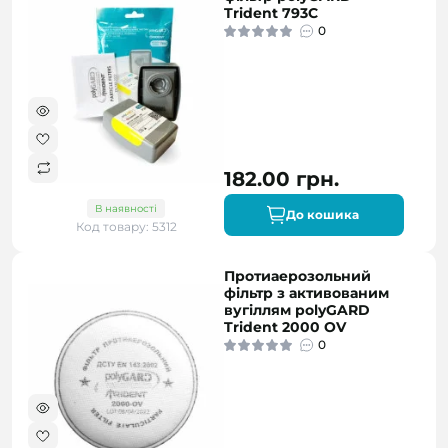
Trident 793С
0
182.00 грн.
В наявності
До кошика
Код товару: 5312
Протиаерозольний
фільтр з активованим
вугіллям polyGARD
Trident 2000 OV
0