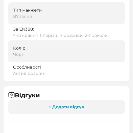
Тип манжети
В'язаний
За EN388:
4-стирання, 1-порізи, 4-розриви, 2-проколи
Колір
Чорні
Особливості
Антивібраційні
Відгуки
+ Додати відгук