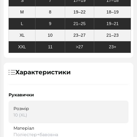
S
7
17–19
17–18
M
8
19–22
18–19
L
9
21–25
19–21
XL
10
23–27
21–23
XXL
11
>27
23+
Характеристики
Рукавички
Розмір
10 (XL)
Матеріал
Поліестер+бавовна