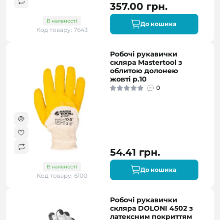
357.00 грн.
В наявності
До кошика
Код товару: 7643
Робочі рукавички
скляра Mastertool з
облитою долонею
жовті р.10
0
54.41 грн.
В наявності
До кошика
Код товару: 6100
Робочі рукавички
скляра DOLONI 4502 з
латексним покриттям