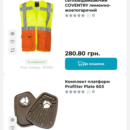
світловідбиваючий
COVENTRY лимонно-
жовтогарячий
0
280.80 грн.
В наявності
До кошика
Код товару: 30260
Комплект платформ
Profilter Plate 603
0