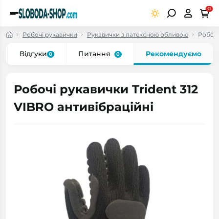
0
Робочі рукавички
Рукавички з латексною обливою
Робочі
Відгуки
Питання
Рекомендуємо
0
0
Робочі рукавички Trident 312
VIBRO антивібраційні