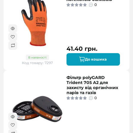
0
41.40 грн.
В наявності
До кошика
Код товару: 7297
Фільтр polyGARD
Trident 705 А2 для
захисту від органічних
парів та газів
0