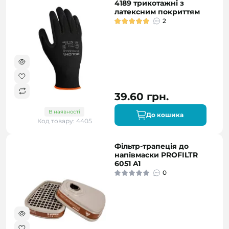
4189 трикотажні з
латексним покриттям
2
39.60 грн.
В наявності
До кошика
Код товару: 4405
Фільтр-трапеція до
напівмаски PROFILTR
6051 A1
0