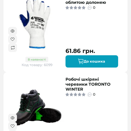
облитою долонею
0
61.86 грн.
В наявності
До кошика
Код товару: 6099
Робочі шкіряні
черевики TORONTO
WINTER
0