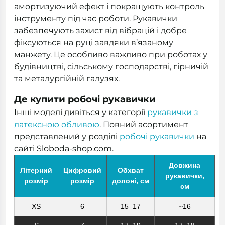
амортизуючий ефект і покращують контроль
інструменту під час роботи. Рукавички
забезпечують захист від вібрацій і добре
фіксуються на руці завдяки в’язаному
манжету. Це особливо важливо при роботах у
будівництві, сільському господарстві, гірничій
та металургійній галузях.
Де купити робочі рукавички
Інші моделі дивіться у категорії
рукавички з
латексною обливою
. Повний асортимент
представлений у розділі
робочі рукавички
на
сайті Sloboda-shop.com.
Довжина
Літерний
Цифровий
Обхват
рукавички,
розмір
розмір
долоні, см
см
XS
6
15–17
~16