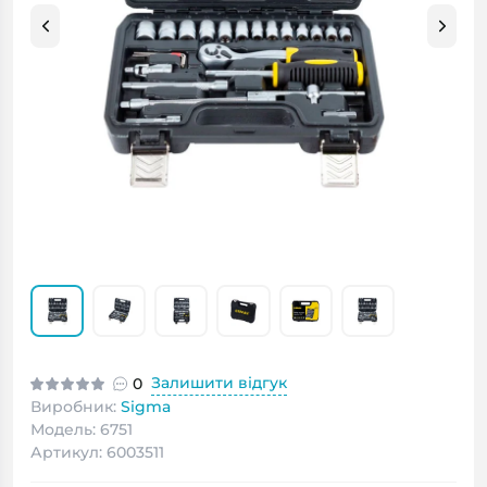
Залишити відгук
0
Виробник:
Sigma
Модель: 6751
Артикул: 6003511