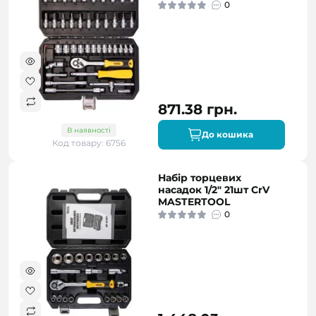
0
871.38 грн.
В наявності
До кошика
Код товару: 6756
Набір торцевих
насадок 1/2" 21шт CrV
MASTERTOOL
0