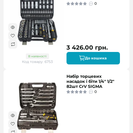
0
3 426.00 грн.
В наявності
До кошика
Код товару: 6753
Набір торцевих
насадок і біти 1/4" 1/2"
82шт CrV SIGMA
0