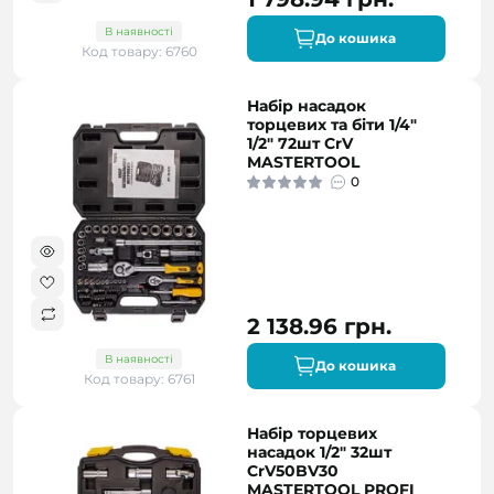
В наявності
До кошика
Код товару: 6760
Набір насадок
торцевих та біти 1/4"
1/2" 72шт CrV
MASTERTOOL
0
2 138.96 грн.
В наявності
До кошика
Код товару: 6761
Набір торцевих
насадок 1/2" 32шт
CrV50BV30
MASTERTOOL PROFI