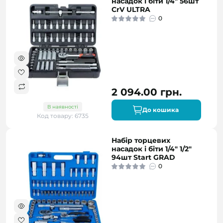
насадок і біти 1/4" 56шт
CrV ULTRA
0
2 094.00 грн.
В наявності
До кошика
Код товару: 6735
Набір торцевих
насадок і біти 1/4" 1/2"
94шт Start GRAD
0