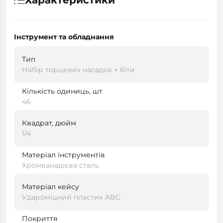
Характеристики
Інструмент та обладнання
Тип
Набір торцевих насадок + біти
Кількість одиниць, шт
46
Квадрат, дюйм
1/4
Матеріал інструментів
Хромванадієва сталь
Матеріал кейсу
Удароміцний пластик ABC
Покриття