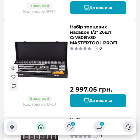
В наявності
До кошика
Код товару: 6767
Набір торцевих
насадок 1/2" 26шт
CrV50BV30
MASTERTOOL PROFI
0
2 997.05 грн.
В наявності
До кошика
Код товару: 6768
Набір торцевих
насадок і біти 1/4" 1/2"
0
0
94шт CrV MASTERTOOL
0