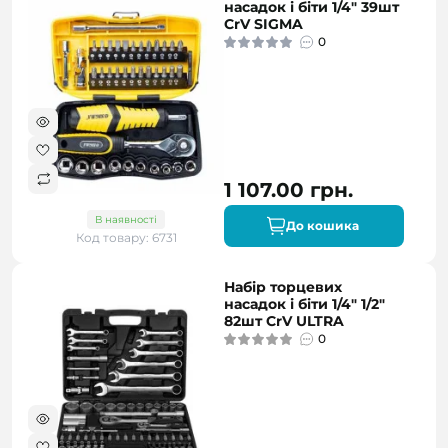
насадок і біти 1/4" 39шт
CrV SIGMA
0
1 107.00 грн.
В наявності
До кошика
Код товару: 6731
Набір торцевих
насадок і біти 1/4" 1/2"
82шт CrV ULTRA
0