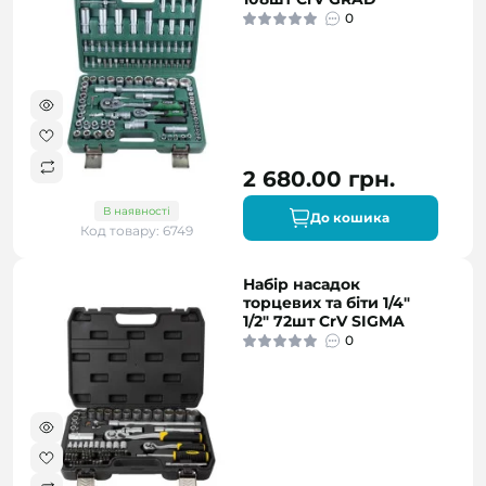
0
2 680.00 грн.
В наявності
До кошика
Код товару: 6749
Набір насадок
торцевих та біти 1/4"
1/2" 72шт CrV SIGMA
0