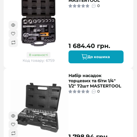
MASTERTOOL
0
1 684.40 грн.
В наявності
До кошика
Код товару: 6759
Набір насадок
торцевих та біти 1/4"
1/2" 72шт MASTERTOOL
0
1 798.94 грн.