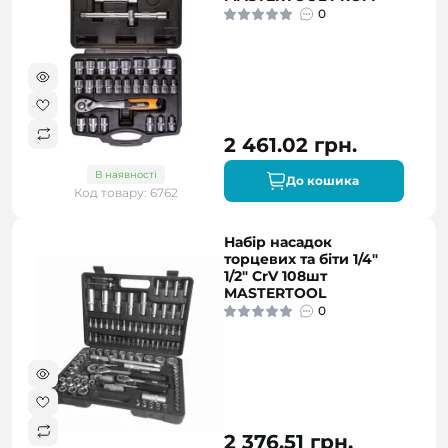
0
2 461.02 грн.
В наявності
До кошика
Код товару: 6762
Набір насадок
торцевих та біти 1/4"
1/2" CrV 108шт
MASTERTOOL
0
2 376.51 грн.